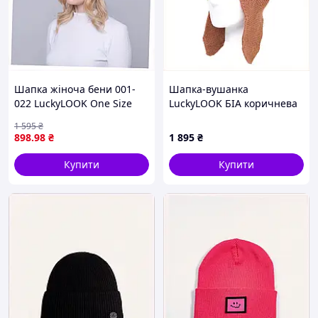
Шапка жіноча бени 001-
Шапка-вушанка
022 LuckyLOOK One Size
LuckyLOOK БІА коричнева
Рожевий 77222BX63
з ангорою M8K99930B2
1 595
₴
898
.98
₴
1 895
₴
Купити
Купити