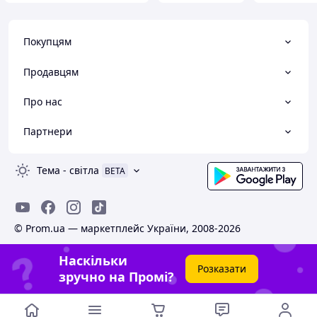
Покупцям
Продавцям
Про нас
Партнери
Тема
-
світла
BETA
© Prom.ua — маркетплейс України, 2008-2026
Наскільки
Розказати
зручно на Промі?