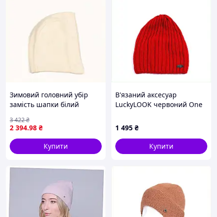
Зимовий головний убір
В'язаний аксесуар
замість шапки білий
LuckyLOOK червоний One
в'язаний, 8801X0T27H
Size 877H307TM1
3 422
₴
2 394
.98
₴
1 495
₴
Купити
Купити