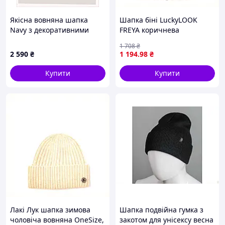
Якісна вовняна шапка
Шапка біні LuckyLOOK
Navy з декоративними
FREYA коричнева
лінзами, A8E556762
демісезонна, 87H77995A
1 708
₴
2 590
₴
1 194
.98
₴
Купити
Купити
Лакі Лук шапка зимова
Шапка подвійна гумка з
чоловіча вовняна OneSize,
закотом для унісексу весна