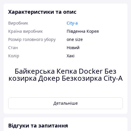
Характеристики та опис
Виробник
City-a
Країна виробник
Південна Корея
Розмір головного убору
one size
Стан
Новий
Колір
Хакі
Байкерська Кепка Docker Без
козирка Докер Безкозирка City-A
Детальніше
Характеристики:
Розмір:
One Size 56-58
Глибина:
12 см
Відгуки та запитання
Матеріал:
шерсть