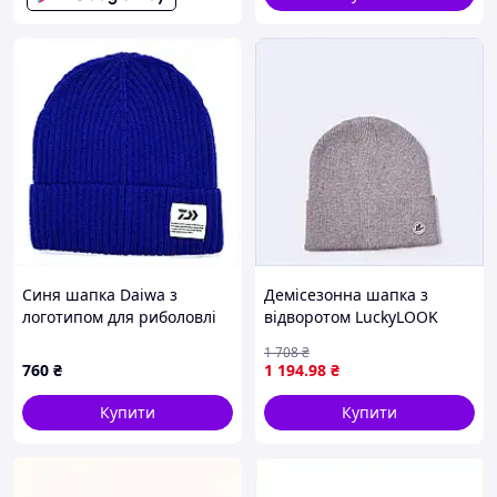
Синя шапка Daiwa з
Демісезонна шапка з
логотипом для риболовлі
відворотом LuckyLOOK
77136CP52
RILEY сіра, A8B150102E
1 708
₴
760
₴
1 194
.98
₴
Купити
Купити