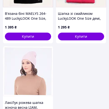
В'язана біні MAELYS 264-
Шапка зі смайликом
489 LuckyLOOK One Size,
LuckyLOOK One Size демі,
86AH35E059
877E807HE4
1 395
₴
1 295
₴
Купити
Купити
ЛакіЛук рожева шапка
жіноча весна LIAM,