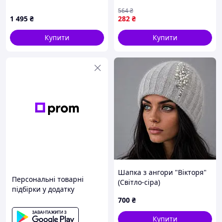
81H5A0E108
осінь акрил чорна ТМ
564
₴
FERO
1 495
₴
282
₴
Купити
Купити
Шапка з ангори "Вікторя"
Персональні товарні
(Світло-сіра)
підбірки у додатку
700
₴
Купити