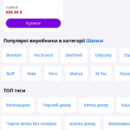
8K63484H4
1 295
₴
698
.98
₴
Купити
Популярні виробники
в категорії
Шапки
Braxton
No brand
DexShell
Odyssey
Sta
Buff
Nike
Fero
Malisa
M-Tac
Stone
ТОП теги
Безкозырка
Чорний докер
Кепка докер
Кашк
Чорна кепка без козирка
Шапка докер
Безкозирка