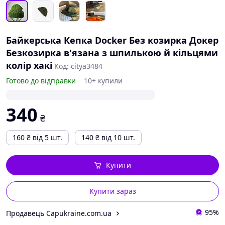
Байкерська Кепка Docker Без козирка Докер
Безкозирка в'язана з шпилькою й кільцями
колір хакі
Код: citya3484
Готово до відправки
10+ купили
340
₴
160
₴
від 5 шт.
140
₴
від 10 шт.
Купити
Купити зараз
95%
Продавець Capukraine.com.ua