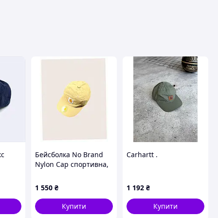
вця
кс
Бейсболка No Brand
Carhartt .
Nylon Cap спортивна,
855K372H3
Синій
1 550
₴
1 192
₴
Купити
Купити