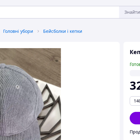
Знайти
Головні убори
Бейсболки і кепки
Кеп
Гото
3
14
Прод