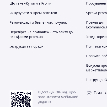
Що таке «Купити з Prom»
Просування в
Як купувати з Пром-оплатою
Sprava.prom
Рекомендації з безпечних покупок
Премія для 
Ecommerce.
Перевірка на приналежність сайту до
платформи prom.ua
Угода корис
Інструкції та поради
Політика ко
Правила роб
Бонусна пр
маркетплей
Інструкція G
Відскануй QR-код, щоб
Тема
-
с
завантажити мобільний
додаток