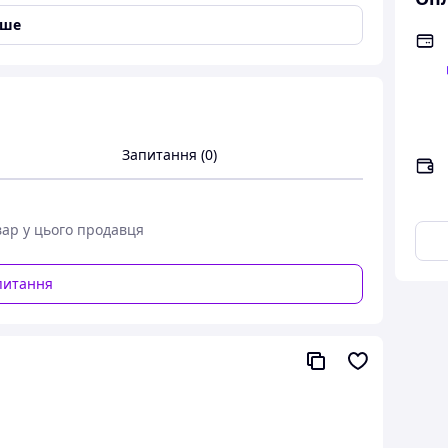
іше
Запитання (0)
вар у цього продавця
епки
питання
алева застібка