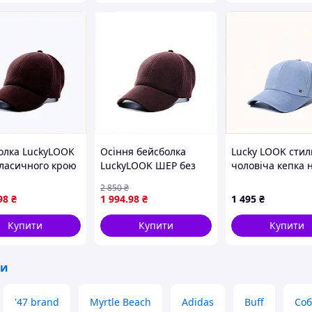
олка LuckyLOOK
Осіння бейсболка
Lucky LOOK стил
ласичного крою
LuckyLOOK ШЕР без
чоловіча кепка н
нева, 9005673ME
логотипу коричнева
892213E4A
2 850
₴
90056C73H
98
₴
1 994
.98
₴
1 495
₴
Купити
Купити
Купити
ки
'47 brand
Myrtle Beach
Adidas
Buff
Соб