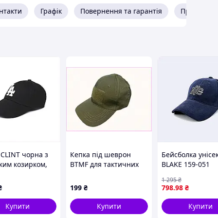
оловіча Жіноча
нтакти
Графік
Повернення та гарантія
Про прода
отонна
-60
ВЫЙ
авовна
÷Осінь
Металева
ка:
7 см
3 см
ишивка
а тексти
ейсболка
коякісного матеріалу
чна. Фірмовий логотип, профіль середньої висоти,
 CLINT чорна з
Кепка під шеврон
Бейсболка унісе
д сонця. Під час прогулянка лісовими стежками
ким козирком,
BTMF для тактичних
BLAKE 159-051
ть в обличчя. Легко переться й не втрачає форму та
P445A
операцій 75K468T32H
LuckyLOOK
ся, зручно сидить на голові
1 295
₴
Універсальний 
₴
199
₴
798
.98
₴
80C58190A
Купити
Купити
Купити