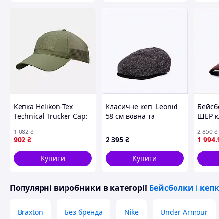
Кепка Helikon-Tex
Класичне кепі Leonid
Бейсб
Technical Trucker Cap:
58 см вовна та
ШЕР к
Легка, Дихаюча,
поліестер 9031T032K
корич
1 082
₴
2 850
₴
Зручна, Оливково-
902
₴
2 395
₴
1 994
.
зелена.
Купити
Купити
Популярні виробники
в категорії
Бейсболки і кеп
Braxton
Без бренда
Nike
Under Armour