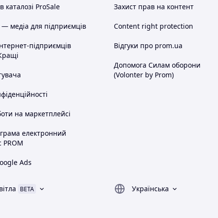
 каталозі ProSale
Захист прав на контент
 — медіа для підприємців
Content right protection
інтернет-підприємців
Відгуки про prom.ua
Кращі
Допомога Силам оборони
тувача
(Volonter by Prom)
нфіденційності
оти на маркетплейсі
ограма електронний
с PROM
oogle Ads
вітла
Українська
BETA