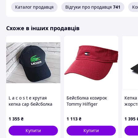
Кепка Бейсболка Ч
Каталог продавця
Відгуки про продавця
741
Ко
вельвет одн
Розмір:
55
Цвет:
БЕЖЕ
Схоже в інших продавців
Склад:
100% б
Сезон:
Весна
Тип застежки
: 
Довжина козир
Глибина:
1
Тип принту:
В
Принт:
Написи т
Ультрамодна б
Модель виготовлена з висо
Оригінальна, якісна кепка бейсболка, гнучка та практи
L a c o s t e крутая
Бейсболка козирок
Кепка
правильний вигин козирка, який ефективно захищає ві
кепка cap бейсболка
Tommy Hilfiger
жорст
козирок послугує не поганим захистом від гілок, що летя
тракер
оригінал
7M991
колір. Конструкція легко тягнеть
1 355
₴
1 113
₴
1 395
Купити
Купити
Схожі товари за характеристиками