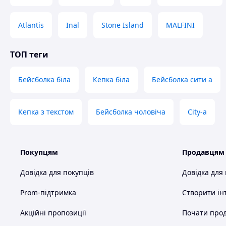
Atlantis
Inal
Stone Island
MALFINI
ТОП теги
Бейсболка біла
Кепка біла
Бейсболка сити а
Кепка з текстом
Бейсболка чоловіча
City-a
Покупцям
Продавцям
Довідка для покупців
Довідка для
Prom-підтримка
Створити ін
Акційні пропозиції
Почати прод