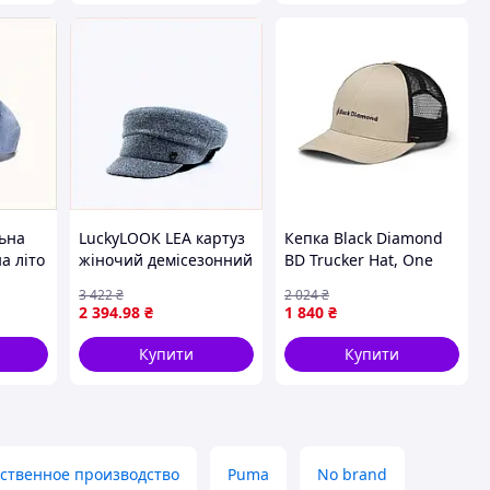
ьна
LuckyLOOK LEA картуз
Кепка Black Diamond
а літо
жіночий демісезонний
BD Trucker Hat, One
сірий, 8773X061B
Size, Khaki/Black/BD
3 422
₴
2 024
₴
Wordmark 7936-VO
2 394
.98
₴
1 840
₴
Купити
Купити
ственное производство
Puma
No brand