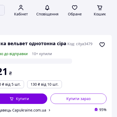
Кабінет
Сповіщення
Обране
Кошик
ка вельвет однотонна сіра
Код: citya3479
во до відправки
10+ купили
21
₴
0
₴
від 5 шт.
130
₴
від 10 шт.
Купити
Купити зараз
95%
авець Capukraine.com.ua