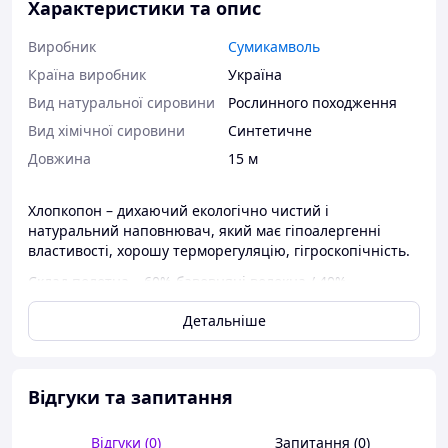
Характеристики та опис
Виробник
Сумикамволь
Країна виробник
Україна
Вид натуральної сировини
Рослинного походження
Вид хімічної сировини
Синтетичне
Довжина
15 м
Хлопкопон – дихаючий екологічно чистий і
натуральний наповнювач, який має гіпоалергенні
властивості, хорошу терморегуляцію, гігроскопічність.
Склад полотна – 60% бавовняні волокна / 40%
силіконізовані поліестерні волокна.
Детальніше
Бавовна ідеально підходить для пошиття:
- ковдр, особливо літніх;
- подушок;
Відгуки та запитання
- наматрацників;
Відгуки (0)
Запитання (0)