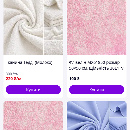
Тканина Тедді (Молоко)
Флізелін MX61850 розмір
50×50 см, щільність 30±1 г/
м²
300
₴/м
220
₴/м
100
₴
Купити
Купити