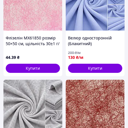
Флізелін MX61850 розмір
Велюр односторонній
50×50 см, щільність 30±1 г/
(Блакитний)
м²
200
₴/м
44
.39
₴
130
₴/м
Купити
Купити