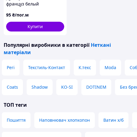
француз белый
95
₴/пог.м
Купити
Популярні виробники
в категорії
Неткані
матеріали
Peri
Текстиль-Контакт
К.текс
Moda
Соб
Coats
Shadow
KO-SI
DOTINEM
Без бре
ТОП теги
Пошиття
Наповнювач хлопкопон
Ватин х/б