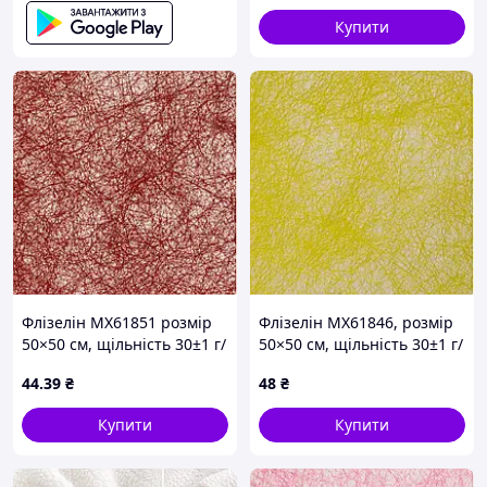
Купити
Флізелін MX61851 розмір
Флізелін MX61846, розмір
50×50 см, щільність 30±1 г/
50×50 см, щільність 30±1 г/
м²
м²
44
.39
₴
48
₴
Купити
Купити