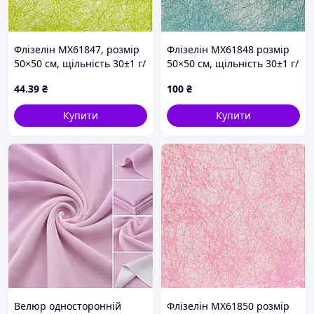
Флізелін MX61847, розмір
Флізелін MX61848 розмір
50×50 см, щільність 30±1 г/
50×50 см, щільність 30±1 г/
м²
м²
44
.39
₴
100
₴
Купити
Купити
Велюр односторонній
Флізелін MX61850 розмір