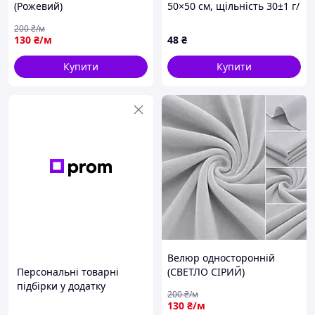
(Рожевий)
50×50 см, щільність 30±1 г/
м²
200
₴/м
130
₴/м
48
₴
Купити
Купити
Велюр односторонній
Персональні товарні
(СВЕТЛО СІРИЙ)
підбірки у додатку
200
₴/м
130
₴/м