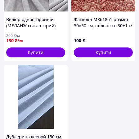
Велюр односторонній
Флізелін MX61851 розмір
(МЕЛАНЖ світло-сірий)
50×50 см, щільність 30±1 г/
м²
200
₴/м
130
₴/м
100
₴
Купити
Купити
Дублерин клеевой 150 см