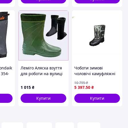
ondaik
Леміго Аляска взуття
Чоботи зимові
1354-
для роботи на вулиці
чоловічі камуфляжні
взимку 64HK89E942
Бахил для активного
10 795
₴
відпочинку з вставкою
1 015
₴
5 397
.50
₴
ТМ ECOTERRA
Купити
Купити