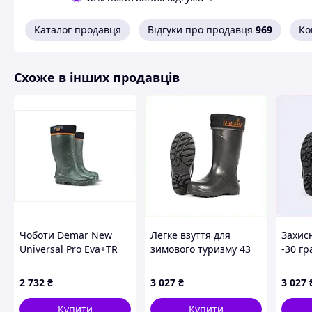
Код товару: Maxus 82
Каталог продавця
Відгуки про продавця
969
Ко
Розмір:
Схоже в інших продавців
Відповідність розміру 
розмір 48 - 31,
Вам сподобалася модель 
Зателефонуйте 067-9272731 / 050-933627
Вам розм
Або задайте запитання на 
Всі товари маг
Чоботи Demar New
Легке взуття для
Захис
Universal Pro Eva+TR
зимового туризму 43
-30 гр
-30° 44р B648995T8
розмір Норфін,
A6PP7
Якісне взуття ві
6715A58A9X
2 732
₴
3 027
₴
3 027
виробн
Купити
Купити