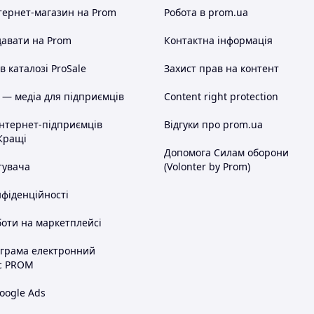
тернет-магазин
на Prom
Робота в prom.ua
авати на Prom
Контактна інформація
а - 100% передоплата. Ви сплачуєте,
, я висилаю Вам посилку. При
 каталозі ProSale
Захист прав на контент
перевізника.
сляплата з мінімальною передоплатою
 — медіа для підприємців
Content right protection
а карту Приватбанку, я відсилаю Вам
перевізника за доставку до Вас + за
інтернет-підприємців
Відгуки про prom.ua
+ комісію за зворотну пересилку
Кращі
 просто відмовляєтеся від неї, а
Допомога Силам оборони
ту послуг перевізника з доставки
тувача
(Volonter by Prom)
ить дорожче на 40-60 гривень за
шей.
нфіденційності
тових покупців, оплата на
оти на маркетплейсі
ика і за зворотну доставку грошей, це
ограма електронний
с PROM
онуйте або відправте СМС 067-9272731
ежу, хто і за що.
oogle Ads