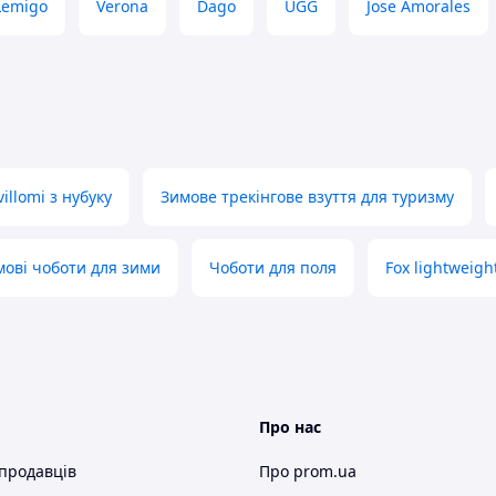
рсть на тканинній основі.
Lemigo
Verona
Dago
UGG
Jose Amorales
) — термопластичная гума,
, зносостійкість.
ння ===
, для цього зателефонуйте або
ормацію.
ілька годин. Ви задали питання, але в
illomi з нубуку
Зимове трекінгове взуття для туризму
 Перевірте в своєму поштовому клієнті
мові чоботи для зими
Чоботи для поля
Fox lightweig
або індекс для Укрпошти.
та номер мобільного телефону
Про нас
а. ===
 продавців
Про prom.ua