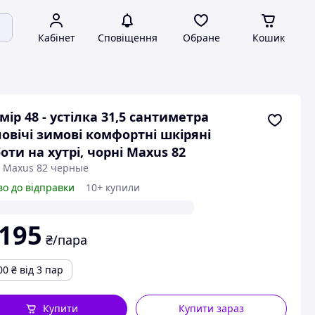
Кабінет
Сповіщення
Обране
Кошик
мір 48 - устілка 31,5 сантиметра
овічі зимові комфортні шкіряні
оти на хутрі, чорні Maxus 82
: Maxus 82 черные
во до відправки
10+ купили
 195
₴/пара
00
₴
від 3 пар
Купити
Купити зараз