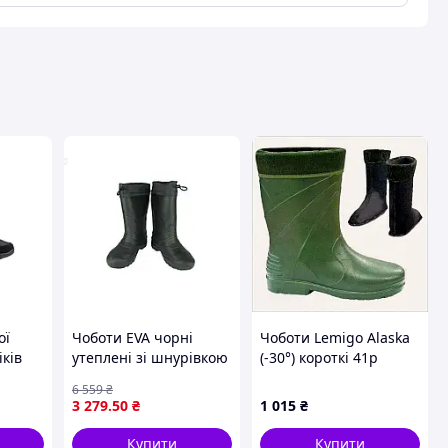
вця
ої
Чоботи EVA чорні
Чоботи Lemigo Alaska
іків
утеплені зі шнурівкою
(-30°) короткі 41р
ю та
для чоловіків із
6P4899X42
6 559
₴
нотою
товстою підошвою і
3 279
.50
₴
1 015
₴
о
протектором
Купити
Купити