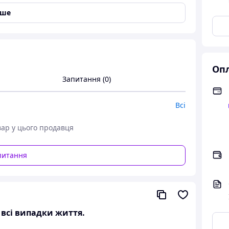
іше
Опл
Запитання (0)
Всі
вар у цього продавця
питання
льна шерсть на тканинній підкладці)
а всі випадки життя.