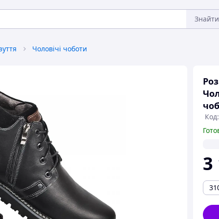
Знайти
зуття
Чоловічі чоботи
Роз
Чол
чоб
Код
Гото
3
31