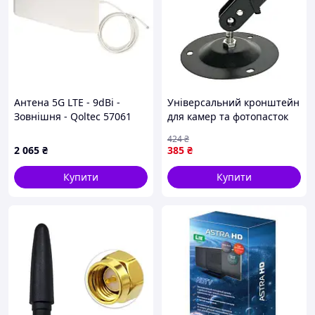
Антена 5G LTE - 9dBi -
Універсальний кронштейн
Зовнішня - Qoltec 57061
для камер та фотопасток
UK10cm (1425) 7810-DS
424
₴
2 065
₴
385
₴
Купити
Купити