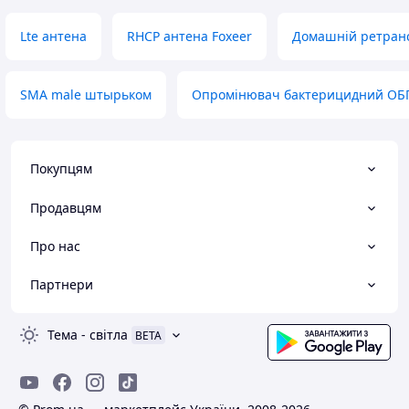
Lte антена
RHCP антена Foxeer
Домашній ретрансл
SMA male штырьком
Опромінювач бактерицидний ОБП
Покупцям
Продавцям
Про нас
Партнери
Тема
-
світла
BETA