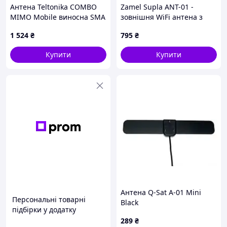
Антена Teltonika COMBO
Zamel Supla ANT-01 -
MIMO Mobile виносна SMA
зовнішня WiFi антена з
(PR1KCL25) — Доступний
роз'ємом RP-SMA -
1 524
₴
795
₴
магнітна основа - кабель
3м
Купити
Купити
Антена Q-Sat A-01 Mini
Персональні товарні
Black
підбірки у додатку
289
₴