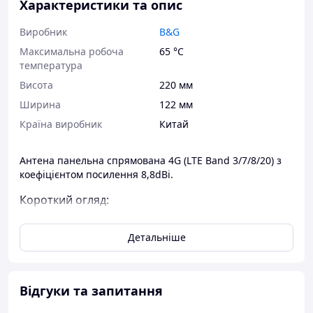
Характеристики та опис
Виробник
B&G
Максимальна робоча
65 °С
температура
Висота
220 мм
Ширина
122 мм
Країна виробник
Китай
Антена панельна спрямована 4G (LTE Band 3/7/8/20) з
коефіцієнтом посилення 8,8dBi.
Короткий огляд:
Спрямована 8,8dBi антена не істотно збільшує
Детальніше
дальність сигналу та його силу, але збільшує
швидкість передавання даних (особливо на
віддачу), що важливо для онлайн-навчання та
відеодзвінків.
Відгуки та запитання
У комплекті постачається RG174 кабель
завдовжки 2 метри з низьким рівнем втрат