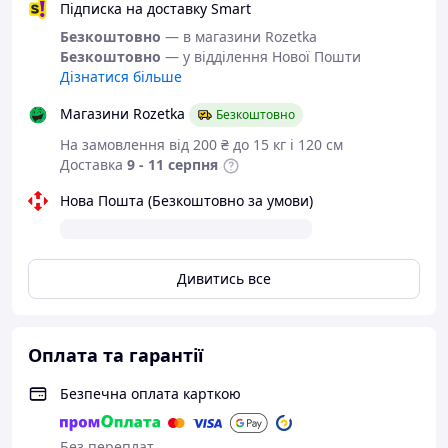
Підписка на доставку Smart
Насолоджуйтеся всіма перевагами бездротового
з'єднання на великих відстанях. Ця антена не вимагає
Безкоштовно
— в магазини Rozetka
жодного настроювання та встановлення програмного
Безкоштовно
— у відділення Нової Пошти
забезпечення.
Дізнатися більше
Особливості
Магазини Rozetka
Безкоштовно
Сумісність із пристроями, що підтримують
На замовлення від 200 ₴ до 15 кг і 120 см
стандарти 802.11n/b/g.
Доставка
9 - 11 серпня
Коефіцієнт посилення 8,8 дБі
Обладнана роз'ємом TS9
Нова Пошта (Безкоштовно за умови)
2000 см кабель RG174 з низьким рівнем втрат
Інше
Розмір антени: 235 × 120 × 71 мм
Дивитись все
Вага антени: 0.28 кг
Спосіб монтажу: Настільний або настінний
Застосування: Усередині приміщень
Оплата та гарантії
Характеристики
Безпечна оплата карткою
Антена
Частота
700 - 2600 Мгц
Без переплат