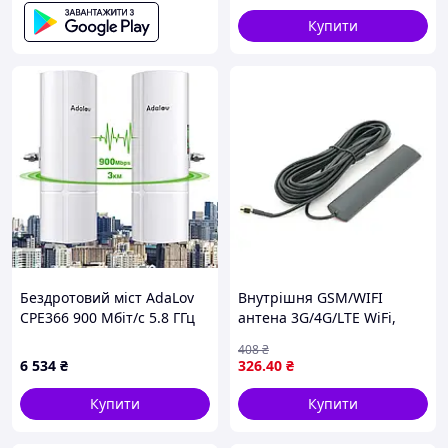
Купити
Бездротовий міст AdaLov
Внутрішня GSM/WIFI
CPE366 900 Мбіт/с 5.8 ГГц
антена 3G/4G/LTE WiFi,
антена 16 дБі білий для
850-990/1710-2700MHz
408
₴
точки до 3 км
5dBi, 3М скотч, 5 метрів
6 534
₴
326
.40
₴
кабелю, кабельне
введення Роз'єм SMA Male
Купити
Купити