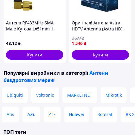
Антена RF433MHz SMA
Оригінал! Антена Astra
Male Кутова L=51mm 1-
HDTV Antenna (Astra HD) -
3dBi v2
Вища Якість!
2 577
₴
48
.12
₴
1 546
₴
Купити
Купити
Популярні виробники
в категорії
Антени
бездротових мереж
Ubiquiti
Voltronic
MARKETNET
Mikrotik
Atis
A.G.
ZTE
Huawei
Romsat
B&G
ТОП теги