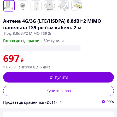
Антена 4G/3G (LTE/HSDPA) 8.8dBi*2 MiMO
панельна TS9-роз'єм кабель 2 м
Код: 8.8dBi*2 MiMO TS9 2m
Готово до відправки
30+ купили
697
₴
1 079
₴
знижка ще 6 днів
Купити
Купити зараз
99%
Продавець крамничка «D611»