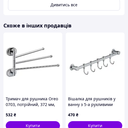
Дивитись все
Схоже в інших продавців
Тримач для рушника Oreo
Вішалка для рушників у
0703, потрійний, 372 мм,
ванну з 5-а рухливими
Chrome
гачками ZERIX LR205-5
532
₴
470
₴
LDORE0703CRM22171 Lidz
(LL1419)
Купити
Купити