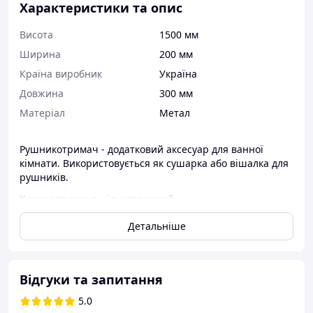
Характеристики та опис
Висота
1500 мм
Ширина
200 мм
Країна виробник
Україна
Довжина
300 мм
Матеріал
Метал
Рушникотримач - додатковий аксесуар для ванної
кімнати. Використовується як сушарка або вішалка для
рушників.
Каркас тримача цільнозварний
Габаритні розміри:
Детальніше
ширина - 300 мм
глибина - 200 мм
Висота - 1500 мм
Відгуки та запитання
Порошкова фарба конструкції. Типовий колір: чорний,
білий, сірий.
5.0
Інші кольори по таблиці RAL за порядком узгодження.