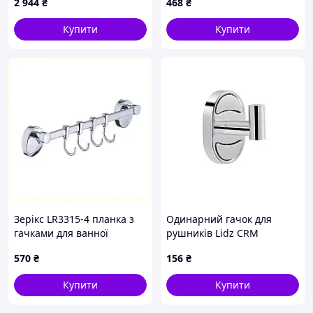
2 944
₴
468
₴
хром глянець) (KR6190)
Купити
Купити
Зерікс LR3315-4 планка з
Одинарний гачок для
гачками для ванної
рушників Lidz CRM
A6236E710
114.06.01
570
₴
156
₴
Купити
Купити