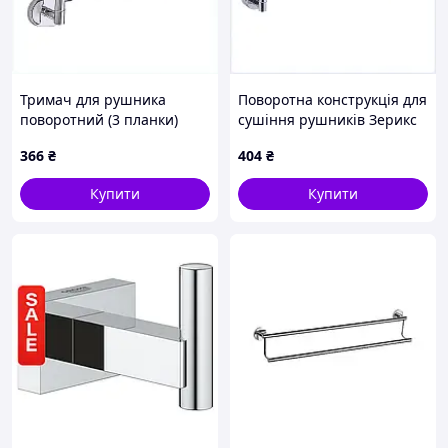
Тримач для рушника
Поворотна конструкція для
поворотний (3 планки)
сушіння рушників Зерикс
Zerix AFB-0113 (ZX5045),
36X0931X7
366
₴
404
₴
4A354X705H
Купити
Купити