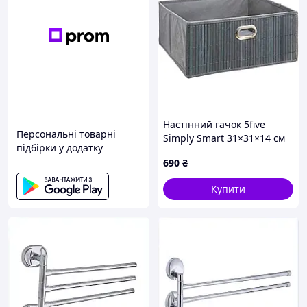
Настінний гачок 5five
Персональні товарні
Simply Smart 31×31×14 см
підбірки у додатку
бежевий
690
₴
Купити