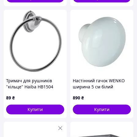
Тримач для рушників
Настінний гачок WENKO
"кільце" Haiba HB1504
ширина 5 см білий
(HB0759)
89
₴
890
₴
Купити
Купити