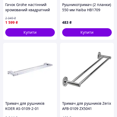
Гачок Grohe настінний
Рушникотримач (2 планки)
хромований квадратний
550 мм Haiba HB1709
для халата та рушників
(HB0717)
2 349
₴
Essentials Cube New
1 599
₴
483
₴
40511001
Купити
Купити
Тримач для рушників
Тримач для рушників Zerix
KOER AS-0109-2-01
AFB-0109 ZX5041
подвійний 648мм (колір
подвійний