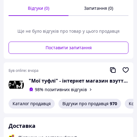
розмір 44 - 28,2
Відгуки (0)
Запитання (0)
сантиметра.
Можлива похибка вимірювань +/- 2мм.
При оформленні замовлення
Ще не було відгуків про товар у цього продавця
необхідний розмір вказуйте в
коментарях.
Поставити запитання
Вам сподобалася модель
і Ви вирішили купити?
Був online:
вчора
Зателефонуйте 067-9272731 / 050-
"Мої туфлі" - інтернет магазин взуття на всі випадки життя.
9336271 і уточніть наявність
необхідного Вам розміру.
98% позитивних відгуків
Або задайте запитання на
Каталог продавця
Відгуки про продавця
970
Кон
simashkevichr@ukr.net
Всі товари магазину -->
Доставка
Необхідний розмір