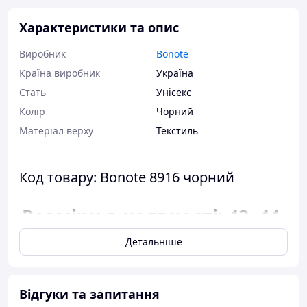
Характеристики та опис
Виробник
Bonote
Країна виробник
Україна
Стать
Унісекс
Колір
Чорний
Матеріал верху
Текстиль
Код товару: Bonote 8916 чорний
Розміри в наявності: 43, 44.
Детальніше
Відповідність розміру до
довжини устілки:
розмір 43 - 27,5
Відгуки та запитання
сантиметра;