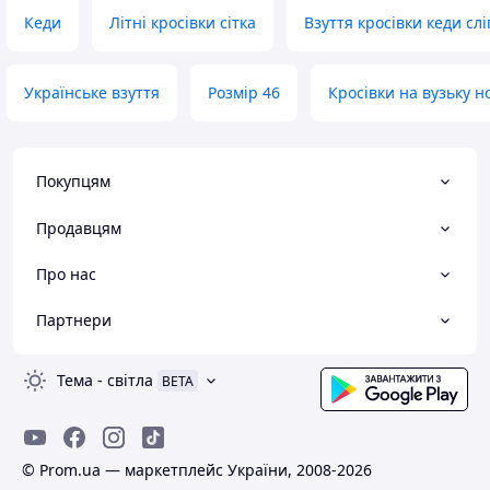
Літо, весна, осінь, зима, починаючи від
шльопанців і закінчуючи зимовими
Кеди
Літні кросівки сітка
Взуття кросівки кеди сл
чоботами.
Пишіть, телефонуйте, відповім на всі
питання.
Українське взуття
Розмір 46
Кросівки на вузьку н
Покупцям
Продавцям
Про нас
Партнери
Тема
-
світла
BETA
© Prom.ua — маркетплейс України, 2008-2026