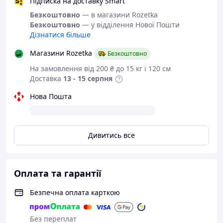
визначається за довжиною
Підписка на доставку Smart
устілки
Безкоштовно
— в магазини Rozetka
Безкоштовно
— у відділення Нової Пошти
Розміри в наявності і розмірну
Дізнатися більше
сітку дивіться в описі
Магазини Rozetka
Безкоштовно
На замовлення від 200 ₴ до 15 кг і 120 см
Кросівки з серії
Доставка
13 - 15 серпня
"Bonote".
Нова Пошта
Дуже легкі та зручні.
Дивитись все
Колір:
чорний з червоним.
Матеріал верху:
текстиль.
Матеріал середини:
текстиль та піно-
Оплата та гарантії
латексная устілка.
Матеріал підошви:
спінена гума (піна).
Безпечна оплата карткою
Кросівки відмінно підходять для занять
Без переплат
спортом, бігом і просто на кожен день,