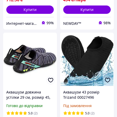
Купити
Купити
99%
98%
Интернет-магазин "Акватим"
NEWDAY™
Аквашузи довжина
Аквашузи 43 розмір
устілки 29 см, розмір 45,
Trizand 00027496
аквасокі коралові тапочки
Готово до відправки
Під замовлення
взуття для пляжу та
коралів ZS002-2
5.0
(2)
5.0
(2)