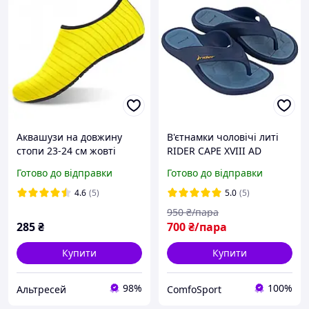
Аквашузи на довжину
В'єтнамки чоловічі литі
стопи 23-24 см жовті
RIDER CAPE XVIII AD
кірки Аквавзу взуття для
83631-AZ148 сині
Готово до відправки
Готово до відправки
плавання унісекс
4.6
(5)
5.0
(5)
950
₴/пара
285
₴
700
₴/пара
Купити
Купити
98%
100%
Альтресей
ComfoSport