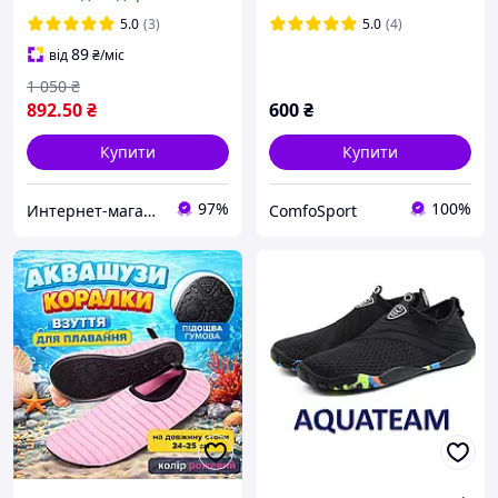
сланці унісекс
5.0
(3)
5.0
(4)
89
від
₴
/міс
1 050
₴
892
.50
₴
600
₴
Купити
Купити
97%
100%
Интернет-магазин "Happy-land"
ComfoSport