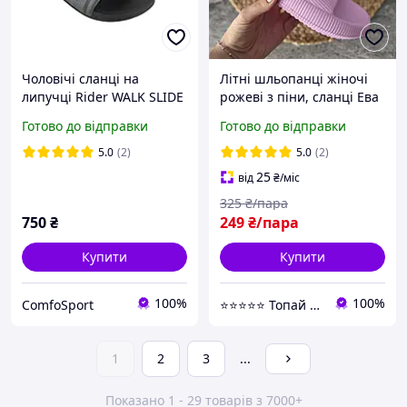
Чоловічі сланці на
Літні шльопанці жіночі
липучці Rider WALK SLIDE
рожеві з піни, сланці Ева
AD 12394-BB536
гумові базові стильні для
Готово до відправки
Готово до відправки
жінок, підлітків
5.0
(2)
5.0
(2)
25
від
₴
/міс
325
₴/пара
750
₴
249
₴/пара
Купити
Купити
100%
100%
ComfoSport
⭐️⭐️⭐️⭐️⭐️ Топай Сюди
1
2
3
...
Показано 1 - 29 товарів з 7000+