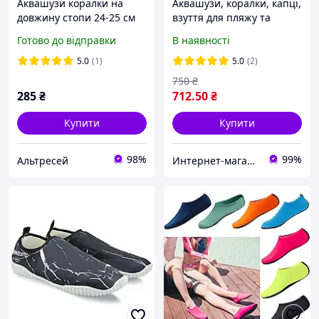
Аквашузи коралки на
Аквашузи, коралки, капці,
довжину стопи 24-25 см
взуття для пляжу та
рожеві коралки Аквавзу
коралів. А-24 Розмір 35,
Готово до відправки
В наявності
взуття для плавання
36, 37, 38, 39, 40, 41, 42,
унісекс
43, 44, 45, 46)
5.0
(1)
5.0
(2)
750
₴
285
₴
712
.50
₴
Купити
Купити
98%
99%
Альтресей
Интернет-магазин "Акватим"