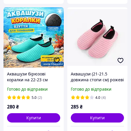
Аквашузи бірюзові
Аквашузи (21-21.5
коралки на 22-23 см
довжина стопи см) рожеві
довжина стопиАквавзуття
коралки Акваобу взуття
Готово до відправки
Готово до відправки
взуття для пляжу для
для плавання унісекс
дорослих і дітей
5.0
(2)
4.0
(4)
280
₴
285
₴
Купити
Купити