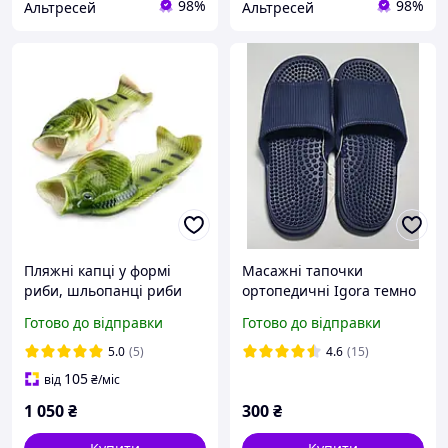
98%
98%
Альтресей
Альтресей
Пляжні капці у формі
Масажні тапочки
риби, шльопанці риби
ортопедичні Igora темно
розмір 35-46 р.
сині з шипами 42-43 р.
Готово до відправки
Готово до відправки
5.0
(5)
4.6
(15)
105
від
₴
/міс
1 050
₴
300
₴