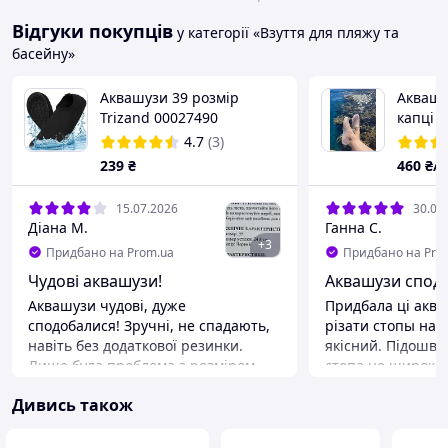
Відгуки покупців
у категорії «Взуття для пляжу та
басейну»
Аквашузи 39 розмір
Аквашу
Trizand 00027490
капці 
дайвін
4.7
(3)
239
₴
460
₴/
15.07.2026
30.06
Діана М.
Ганна С.
+
3
Придбано на Prom.ua
Придбано на Pro
Чудові аквашузи!
Аквашузи спод
Аквашузи чудові, дуже
Придбала ці акв
сподобалися! Зручні, не спадають,
різати стопы на м
навіть без додаткової резинки.
якісний. Підошва
Лише була проблема з розміром
стопа не широко,
устілки, виявилася на сантиметр
розмір в розмір, 
Дивись також
більше. Про розмір устілки краще
вони трохи розтя
уточнювати у продавця, можуть
Переваги
бути розбіжності. Загалом товар за