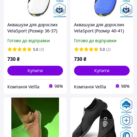
Аквашузи для дорослих
Аквашузи для дорослих
VelaSport (Розмір 36-37)
VelaSport (Розмір 40-41)
тапочки для моря, 22,9-24
тапочки для моря, 25,3-
Готово до відправки
Готово до відправки
см Коралки Білий
26,6 см взуття для пляжу
Коралки Сині
5.0
(3)
5.0
(2)
730
₴
730
₴
Купити
Купити
98%
98%
Компанія Vellla
Компанія Vellla