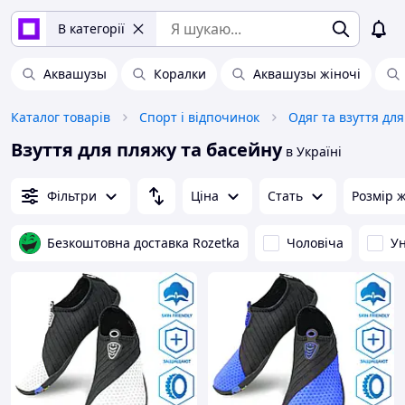
В категорії
Аквашузы
Коралки
Аквашузы жіночі
Каталог товарів
Спорт і відпочинок
Одяг та взуття дл
Взуття для пляжу та басейну
в Україні
Фільтри
Ціна
Стать
Розмір ж
Безкоштовна доставка Rozetka
Чоловіча
Ун