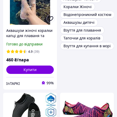
Коралки Жіночі
Водонепроникний костюм
Аквашузы дитячі
Взуття для плавання
Аквашузи жіночі коралки
капці для плаваня та
Тапочки для коралів
дайвінгу
Готово до відправки
Взуття для купання в морі
4.9
(39)
460
₴/пара
Купити
99%
InTAPKI