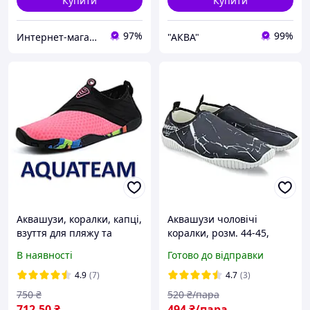
Купити
Купити
97%
99%
Интернет-магазин "Happy-land"
"АКВА"
Аквашузи, коралки, капці,
Аквашузи чоловічі
взуття для пляжу та
коралки, розм. 44-45,
коралів. Код А-22 (35, 36,
устілка 28 см, взуття для
В наявності
Готово до відправки
37, 38, 39, 40, розміри)
пляжу, коралів та
басейну, ZS002
4.9
(7)
4.7
(3)
750
₴
520
₴/пара
712
.50
₴
494
₴/пара