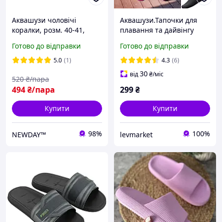
Аквашузи чоловічі
Аквашузи.Тапочки для
коралки, розм. 40-41,
плавання та дайвінгу
устілка 26 см, взуття для
унісекс 36-37, 38-39, 40-41
Готово до відправки
Готово до відправки
пляжу, коралів та
басейну, ZS002
5.0
(1)
4.3
(6)
30
від
₴
/міс
520
₴/пара
494
₴/пара
299
₴
Купити
Купити
98%
100%
NEWDAY™
levmarket