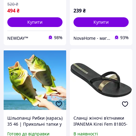
520
₴
494
₴
239
₴
Купити
Купити
98%
93%
NEWDAY™
NovaHome - магазин товарів для дому і не тільки
Шльопанці Рибки (карась)
Сланці жіночі в'єтнамки
35 46 | Прикольні тапки у
IPANEMA Kirei Fem 81805-
вигляді риби | Літні
24006
Готово до відправки
В наявності