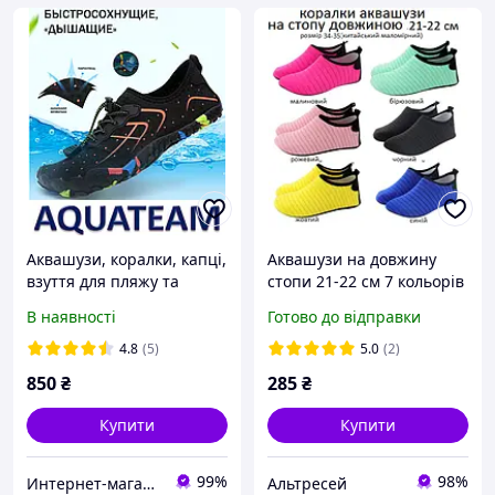
Аквашузи, коралки, капці,
Аквашузи на довжину
взуття для пляжу та
стопи 21-22 см 7 кольорів
коралів. Размер 35, 36, 37,
коралки Акваобу взуття
В наявності
Готово до відправки
38, 39, 40, 41, 42, 43, 44,
для плавання унісекс
45, 46
4.8
(5)
5.0
(2)
850
₴
285
₴
Купити
Купити
99%
98%
Интернет-магазин "Акватим"
Альтресей