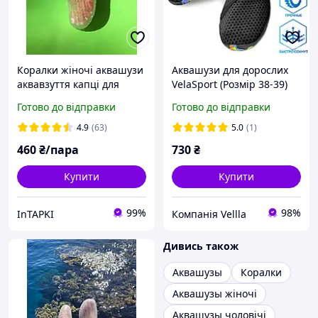
Коралки жіночі аквашузи
Аквашузи для дорослих
аквавзуття капці для
VelaSport (Розмір 38-39)
коралів
тапочки для моря 24,1-
Готово до відправки
Готово до відправки
25,2 см Коралки Чорні
4.9
(63)
5.0
(1)
460
₴/пара
730
₴
Купити
Купити
99%
98%
InTAPKI
Компанія Vellla
Дивись також
Аквашузы
Коралки
Аквашузы жіночі
Аквашузы чоловічі