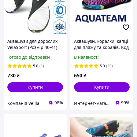
Аквашузи для дорослих
Аквашузи, коралки, капці
VelaSport (Розмір 40-41)
для пляжу та коралів. Код
тапочки для моря, 25,3-
А-12. (Розміри 30-41)
Готово до відправки
В наявності
26,6 см взуття для пляжу
Коралки Білі
5.0
(1)
5.0
(20)
730
₴
650
₴
Купити
Купити
98%
99%
Компанія Vellla
Интернет-магазин "Акватим"