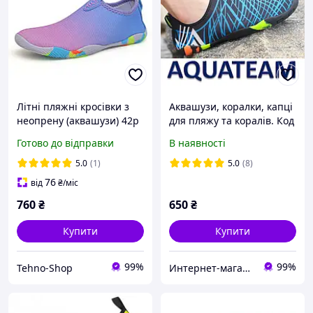
Літні пляжні кросівки з
Аквашузи, коралки, капці
неопрену (аквашузи) 42р
для пляжу та коралів. Код
26.5 см
А-11. ( Розміри 30-46)
Готово до відправки
В наявності
5.0
(1)
5.0
(8)
76
від
₴
/міс
760
₴
650
₴
Купити
Купити
99%
99%
Tehno-Shop
Интернет-магазин "Акватим"