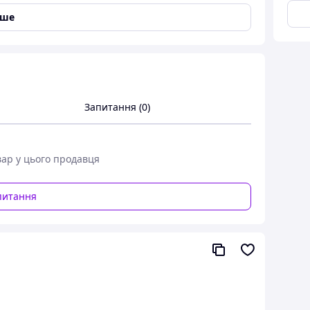
іше
Запитання (0)
вар у цього продавця
-2013) (універсал) (Avto-gumm) Модельний Килимок
питання
-gumm)