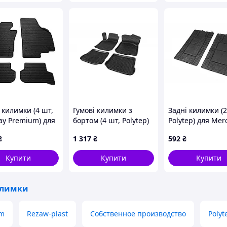
 килимки (4 шт,
Гумові килимки з
Задні килимки (2
ay Premium) для
бортом (4 шт, Polytep)
Polytep) для Mer
ltea 2004-2015
для Seat Toledo 2000-
Vito/V-class W44
₴
1 317
₴
592
₴
2005 рр
рр
Купити
Купити
Купити
илимки
um
Rezaw-plast
Собственное производство
Polyt