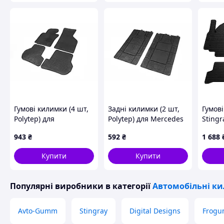
Гумові килимки (4 шт,
Задні килимки (2 шт,
Гумові
Polytep) для
Polytep) для Mercedes
Stingr
Volkswagen Golf 6
Sprinter W906 2006-
Seat A
943
₴
592
₴
1 688
2008-2014 рр
2018 рр
рр
Купити
Купити
Популярні виробники
в категорії
Автомобільні к
Avto-Gumm
Stingray
Digital Designs
Frog