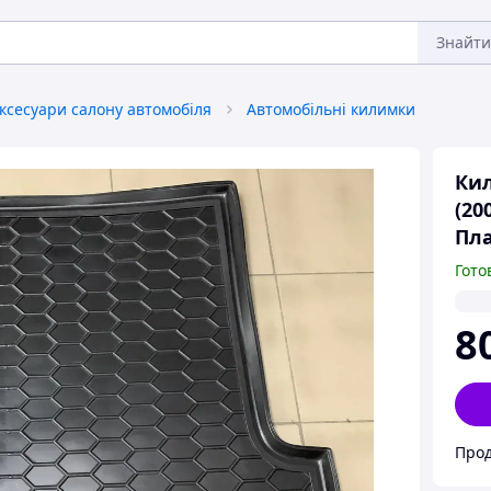
Знайти
ксесуари салону автомобіля
Автомобільні килимки
Кил
(20
Пла
Гото
8
Прод