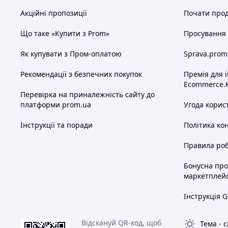
Акційні пропозиції
Почати прод
Що таке «Купити з Prom»
Просування в
Як купувати з Пром-оплатою
Sprava.prom
Рекомендації з безпечних покупок
Премія для 
Ecommerce.
Перевірка на приналежність сайту до
платформи prom.ua
Угода корис
Інструкції та поради
Політика ко
Правила роб
Бонусна пр
маркетплей
Інструкція G
Відскануй QR-код, щоб
Тема
-
с