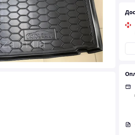
Дос
Опл