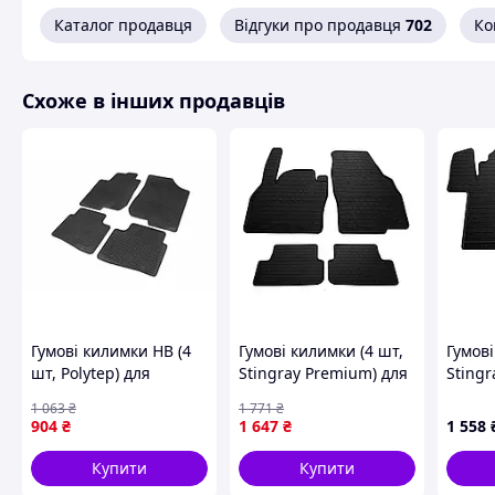
Каталог продавця
Відгуки про продавця
702
Ко
Схоже в інших продавців
Гумові килимки HB (4
Гумові килимки (4 шт,
Гумові
шт, Polytep) для
Stingray Premium) для
Stingr
Hyundai I-30 2007-2011
Seat Arona 2017- рр
Vito/V
1 063
₴
1 771
₴
рр
рр
904
₴
1 647
₴
1 558
Купити
Купити