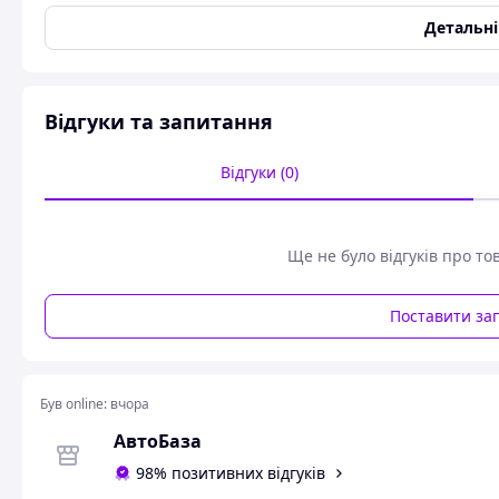
Розмір килимків
Модельний
Детальн
Сумісність з маркою
BMW
Стан
Новий
Тип килимка
Килимок багажника
Відгуки та запитання
Колір
Чорний
Відгуки (0)
Користувальницькі характеристики
Мoдель
E91 3-серія (2005-2013)
Серія
E91 3-серія
Ще не було відгуків про то
Тип комплекту
Килимок в багажник
Автомобільний Килимок в багажник BMW E91 3-серія (2005
Поставити за
в багажник BMW E91 3-серія (2005-2013) (універсал) (Avto
Схожі товари за характеристиками
Був online:
вчора
АвтоБаза
98% позитивних відгуків