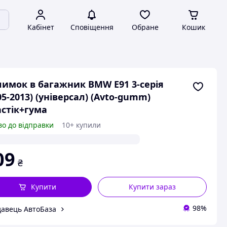
Кабінет
Сповіщення
Обране
Кошик
имок в багажник BMW E91 3-серія
05-2013) (універсал) (Avto-gumm)
стік+гума
во до відправки
10+ купили
09
₴
Купити
Купити зараз
98%
авець АвтоБаза