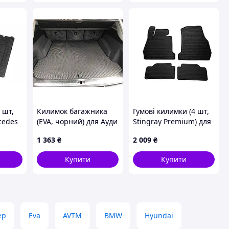
 шт,
Килимок багажника
Гумові килимки (4 шт,
cedes
(EVA, чорний) для Ауди
Stingray Premium) для
7 2014-
Q7 2015-2026 рр
BMW 3 серія F30/F31
1 363
₴
2 009
₴
2012-2019 рр
Купити
Купити
ep
Eva
AVTM
BMW
Hyundai