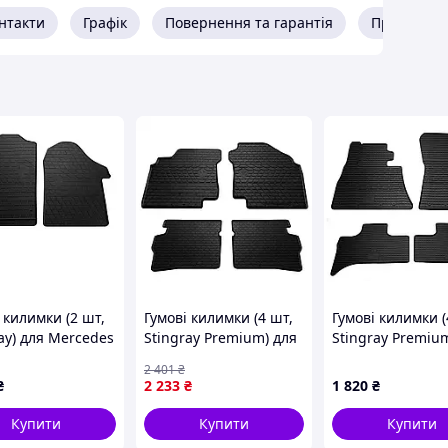
нтакти
Графік
Повернення та гарантія
Про прода
 килимки (2 шт,
Гумові килимки (4 шт,
Гумові килимки (
ay) для Mercedes
Stingray Premium) для
Stingray Premiu
-class W447 2014-
Nissan Maxima 2000-
BMW X5 E53 199
2 401
₴
2004 рр
рр
₴
2 233
₴
1 820
₴
Купити
Купити
Купити