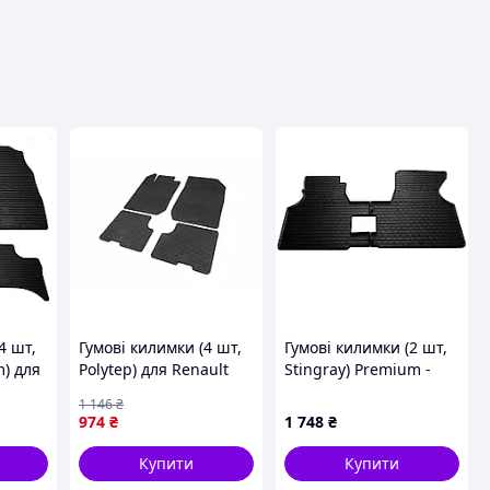
вця
4 шт,
Гумові килимки (4 шт,
Гумові килимки (2 шт,
m) для
Polytep) для Renault
Stingray) Premium -
9-2006
Logan MCV 2013-2022
без запаху гуми для
1 146
₴
рр
Volkswagen T4
974
₴
1 748
₴
Caravelle/Multivan
1990-2003 рр
Купити
Купити