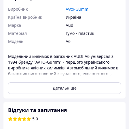
Виробник
Avto-Gumm
Країна виробник
Україна
Марка
Audi
Матеріал
Гумо - пластик
Модель
A6
Модельний килимок в багажник AUDI A6 універсал з
1994 бренду "AVTO-Gumm" - першого українського
виробника якісних килимків! Автомобільний килимок в
багажник виготовлений з сучасного, екологічного і,
найголовніше, довговічного матеріалу: гума з
додаванням пластику. Матеріал не тріскається, не
Детальніше
ламається, в міру еластичний, зносостійкий. Більш
того, килимок не має запаху і довго зберігає приємний
зовнішній вигляд. Килимок для багажного відділення
чорного кольору. Матеріал килимка - пластік+гума, без
Відгуки та запитання
запаху. Килимок автомобільний має бортик висотою 2,5
5.0
див. Модельний килимок в багажник з оригінальною
написом марки і моделі авто. Бортик зроблений двома