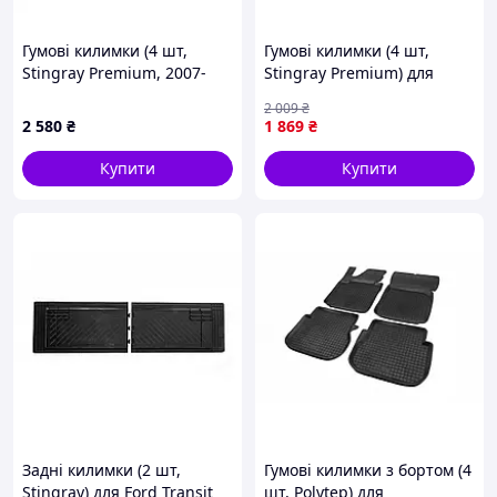
Гумові килимки (4 шт,
Гумові килимки (4 шт,
Stingray Premium, 2007-
Stingray Premium) для
2021) для Toyota Land
Hyundai Ioniq 2016-2022 рр
2 009
₴
Cruiser 200 рр
2 580
₴
1 869
₴
Купити
Купити
Задні килимки (2 шт,
Гумові килимки з бортом (4
Stingray) для Ford Transit
шт, Polytep) для