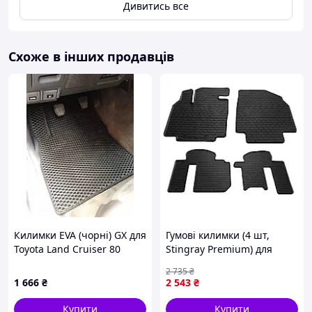
Дивитись все
Схоже в інших продавців
Килимки EVA (чорні) GX для
Гумові килимки (4 шт,
Toyota Land Cruiser 80
Stingray Premium) для
1990-1997 рр
Mazda CX-9 2007-2016 рр
2 735
₴
1 666
₴
2 543
₴
Купити
Купити