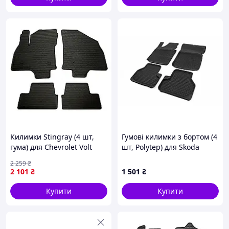
Килимки Stingray (4 шт,
Гумові килимки з бортом (4
гума) для Chevrolet Volt
шт, Polytep) для Skoda
2016-2019 рр
Octavia II A5 2006-2010 рр
2 259
₴
2 101
₴
1 501
₴
Купити
Купити