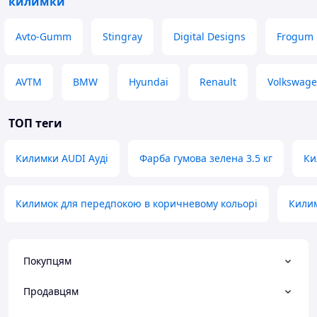
килимки
Avto-Gumm
Stingray
Digital Designs
Frogum
AVTM
BMW
Hyundai
Renault
Volkswag
ТОП теги
Килимки AUDI Ауді
Фарба гумова зелена 3.5 кг
Ки
Килимок для передпокою в коричневому кольорі
Кили
Покупцям
Продавцям