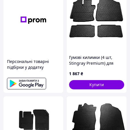
Гумові килимки (4 шт,
Персональні товарні
Stingray Premium) для
підбірки у додатку
Toyota Yaris Verso 2000-
1 867
₴
2004 рр
Купити