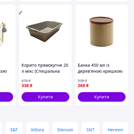
з
Корито прямокутне 20
Банка 450 мл із
кою
л мікс (Спеціальна
дерев'яною кришкою
-04-14
пропозиція) ТМ
для зберігання
676
₴
536
₴
ігання
КОНСЕНСУС для
продуктів і сипких
338
₴
268
₴
ртів
зберігання напоїв
товарів ТМ GRAZIE
Купити
Купити
S&T
Vittora
Stenson
SNT
Herevin