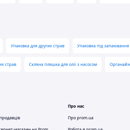
 ціни та умови роботи, постійним покупцям
купівлі товарів з ПДВ.
ї на продукцію, ми неодмінно візьмемо до уваги
Упаковка для других страв
Упаковка під запаювання
их страв
Скляна пляшка для олії з насосом
Органайзе
ого клієнта.
ті.
Про нас
озкажуть про особливості тих чи інших товарів.
 продавців
Про prom.ua
наших співробітників відповідали вашим
тернет-магазин
на Prom
Робота в prom.ua