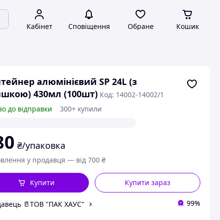
Кабінет
Сповіщення
Обране
Кошик
тейнер алюмінієвий SP 24L (з
шкою) 430мл (100шт)
Код: 14002-14002/1
во до відправки
300+ купили
80
₴/упаковка
влення у продавця — від 700 ₴
Купити
Купити зараз
99%
авець 🥛ТОВ "ПАК ХАУС"