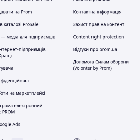
івкою, післяплатою "Нова Пошта", за допомогою
авати на Prom
Контактна інформація
и логістики. Ви отримаєте потрібну вам продукцію
 каталозі ProSale
Захист прав на контент
 — медіа для підприємців
Content right protection
інтернет-підприємців
Відгуки про prom.ua
Кращі
ку достатньо залишити заявку. Наш менеджер
Допомога Силам оборони
 з вами для уточнення деталей.
тувача
(Volonter by Prom)
нфіденційності
оти на маркетплейсі
ограма електронний
с PROM
oogle Ads