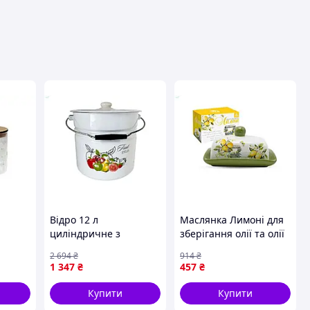
вця
Відро 12 л
Маслянка Лимоні для
циліндричне з
зберігання олії та олії
скла з
кришкою для
з кришкою та
2 694
₴
914
₴
ишкою
зберігання продуктів і
стильним дизайном
1 347
₴
457
₴
фруктів біле IDILIA
I1224/2
Купити
Купити