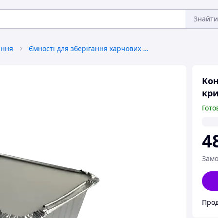
Знайти
ання
Ємності для зберігання харчових продуктів
Кон
кри
Гото
4
Замо
Прод