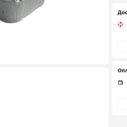
Дос
Опл