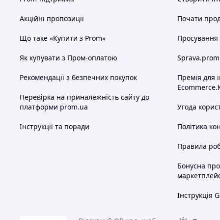
Ми пропонуємо різні способи оплати: за реквізитами, гот
онлайн-оплати.
Акційні пропозиції
Почати прод
Оперативна доставка товарів територією України службам
найближчим часом.
Що таке «Купити з Prom»
Просування в
Як купувати з Пром-оплатою
Sprava.prom
Рекомендації з безпечних покупок
Премія для 
Ecommerce.
Бажаєте придбати нашу продукцію? В такому випад
Перевірка на приналежність сайту до
оперативно її обробить і зв'яжеться
платформи prom.ua
Угода корис
Як ми працюємо?
Інструкції та поради
Політика ко
Правила роб
Крок 1
Бонусна пр
Оформлення заявки на сайті або за телефоном
маркетплей
Інструкція G