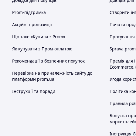
Довідка для покупців
Довідка для
Prom-підтримка
Створити ін
Акційні пропозиції
Почати прод
Що таке «Купити з Prom»
Просування в
Як купувати з Пром-оплатою
Sprava.prom
Рекомендації з безпечних покупок
Премія для 
Ecommerce.
Перевірка на приналежність сайту до
платформи prom.ua
Угода корис
Інструкції та поради
Політика ко
Правила роб
Бонусна пр
маркетплей
Інструкція G