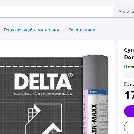
Знайти
Теплоізоляційні матеріали
Склотканина
Суп
Dor
В на
ві
1