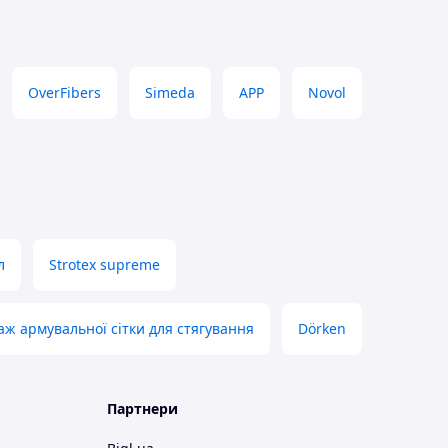
OverFibers
Simeda
APP
Novol
л
Strotex supreme
ж армувальної сітки для стягування
Dörken
Партнери