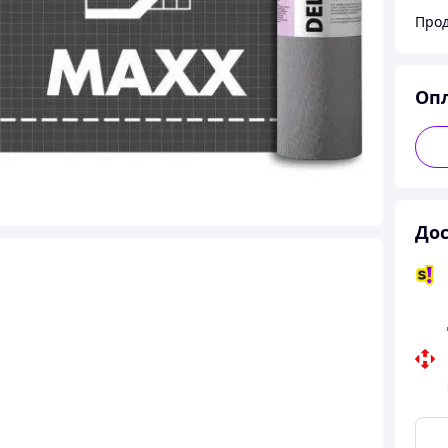
Прод
Оп
Дос