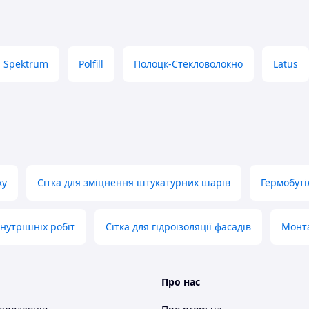
Spektrum
Polfill
Полоцк-Стекловолокно
Latus
ху
Сітка для зміцнення штукатурних шарів
Гермобуті
нутрішніх робіт
Сітка для гідроізоляції фасадів
Монта
Про нас