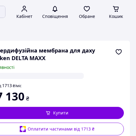
Кабінет
Сповіщення
Обране
Кошик
ердифузійна мембрана для даху
ken DELTA MAXX
явності
1713
д
₴
/міс
7 130
₴
Купити
Оплатити частинами від 1713 ₴