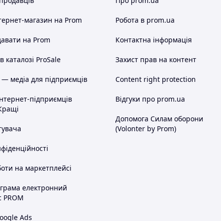
 продавців
Про prom.ua
тернет-магазин
на Prom
Робота в prom.ua
авати на Prom
Контактна інформація
 каталозі ProSale
Захист прав на контент
 — медіа для підприємців
Content right protection
інтернет-підприємців
Відгуки про prom.ua
Кращі
Допомога Силам оборони
тувача
(Volonter by Prom)
нфіденційності
оти на маркетплейсі
ограма електронний
с PROM
oogle Ads