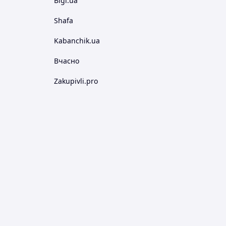
Bigl.ua
Shafa
Kabanchik.ua
Вчасно
Zakupivli.pro