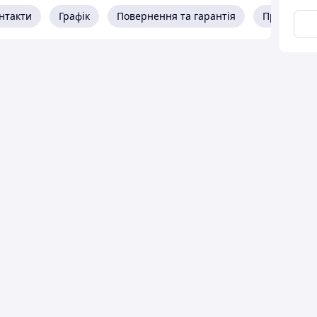
нтакти
Графік
Повернення та гарантія
Про прода
і