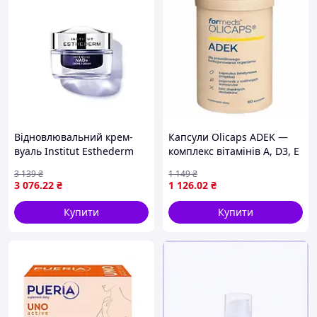
Відновлювальний крем-
Капсули Olicaps ADEK —
вуаль Institut Esthederm
комплекс вітамінів A, D3, E
NAD+ — енергія та сяйво
та K2 для кісток, імунітету
3 139
₴
1 149
₴
шкіри, 50 мл
та серця, 60 шт
3 076
.22
₴
1 126
.02
₴
Купити
Купити