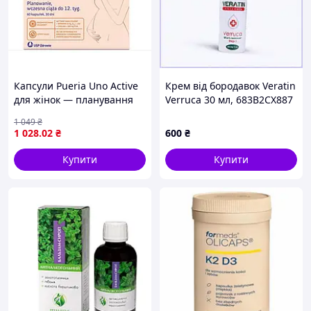
Капсули Pueria Uno Active
Крем від бородавок Veratin
для жінок — планування
Verruca 30 мл, 683B2CX887
та рання вагітність, 30+30
1 049
₴
шт
1 028
.02
₴
600
₴
Купити
Купити