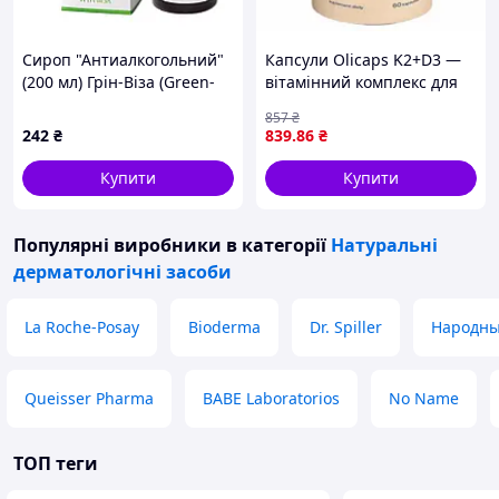
Сироп "Антиалкогольний"
Капсули Olicaps K2+D3 —
(200 мл) Грін-Віза (Green-
вітамінний комплекс для
Visa)
кісток, серця та імунітету,
857
₴
60 шт
242
₴
839
.86
₴
Купити
Купити
Популярні виробники
в категорії
Натуральні
дерматологічні засоби
La Roche-Posay
Bioderma
Dr. Spiller
Народны
Queisser Pharma
BABE Laboratorios
No Name
ТОП теги