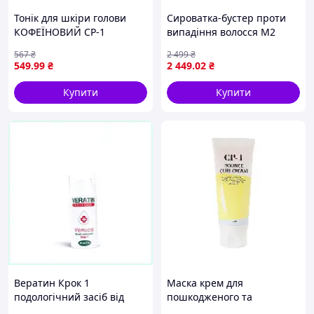
Тонік для шкіри голови
Сироватка-бустер проти
КОФЕЇНОВИЙ CP-1
випадіння волосся M2
CAFFEINE TONIC, 100 мл
Beaute Hair Activating
567
₴
2 499
₴
Serum, 30 мл
549
.99
₴
2 449
.02
₴
Купити
Купити
Вератин Крок 1
Маска крем для
подологічний засіб від
пошкодженого та
бородавок 30 мл,
кучерявого волосся CP-1