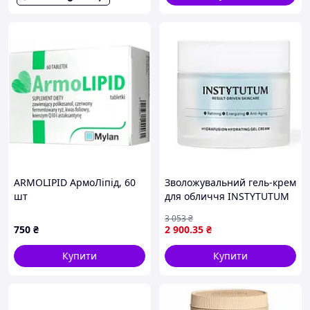
ARMOLIPID АрмоЛіпід, 60
Зволожувальний гель-крем
шт
для обличчя INSTYTUTUM
HydraFusion Hydrating Gel
3 053
₴
Cream з 4 видами
750
₴
2 900
.35
₴
гіалуронової кислоти, 50
мл
Купити
Купити