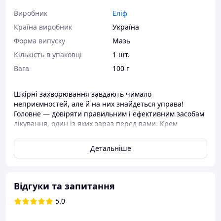
Виробник
Еліф
Країна виробник
Україна
Форма випуску
Мазь
Кількість в упаковці
1 шт.
Вага
100 г
Шкірні захворювання завдають чимало
неприємностей, але й на них знайдеться управа!
Головне — довіряти правильним і ефективним засобам
лікування, один із яких зараз перед вами. Крем
«Солідерм» від ТМ «Еліф» — це натуральний препарат
на основі солодолу, призначений для усунення
Детальніше
причини та симптомів різних дерматологічних
захворювань. Так, продукт нашого власного
виробництва успішно бореться з дерматитами,
екземою, псоріазом, шкірною алергією тощо. У його
Відгуки та запитання
складі — тільки натуральні екологічно чисті складники,
5.0
тому крем майже не має протипоказань (якщо тільки у
вас не спостерігається індивідуальної нестерпності до