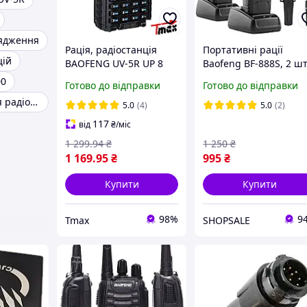
рядження
Рація, радіостанція
Портативні рації
цій
BAOFENG UV-5R UP 8
Baofeng BF-888S, 2 шт
Вт. + ГАРНІТУРА!
16 каналів, дальність
00
Готово до відправки
Готово до відправки
до 5 км, комплект
Акумулятор для радіостанцій Motorola
5.0
(4)
5.0
(2)
117
від
₴
/міс
1 299
.94
₴
1 250
₴
1 169
.95
₴
995
₴
Купити
Купити
98%
9
Tmax
SHOPSALE