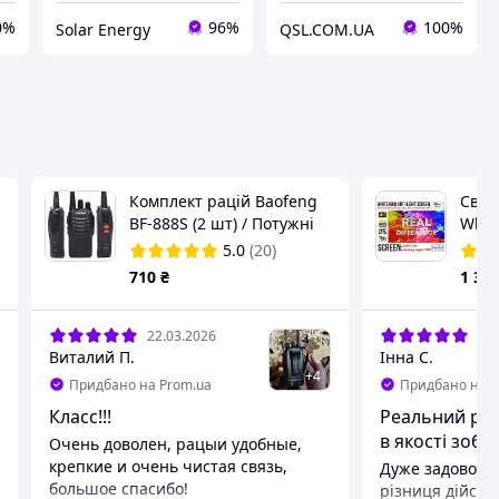
0%
96%
100%
Solar Energy
QSL.COM.UA
Комплект рацій Baofeng
Світ
BF-888S (2 шт) / Потужні
White
5W радіостанції / Відстань
Scre
5.0
(20)
10 км / Професійні 16
(72/8
710
₴
1 35
каналів
для 
та к
22.03.2026
10.
Виталий П.
Інна С.
+
4
Придбано на Prom.ua
Придбано на P
Класс!!!
Реальний рез
в якості зоб
Очень доволен, рацыи удобные,
крепкие и очень чистая связь,
Дуже задоволен
большое спасибо!
різниця дійсно від