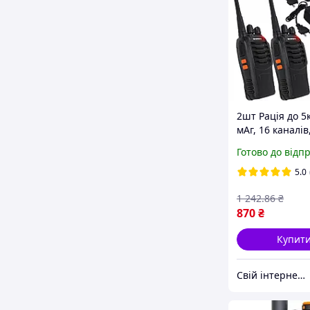
2шт Рація до 5
мАг, 16 каналів
Baofeng BF-888
Готово до відп
Військова раді
/ Комплект рац
5.0
1 242
.86
₴
870
₴
Купит
Свій інтернет магазин