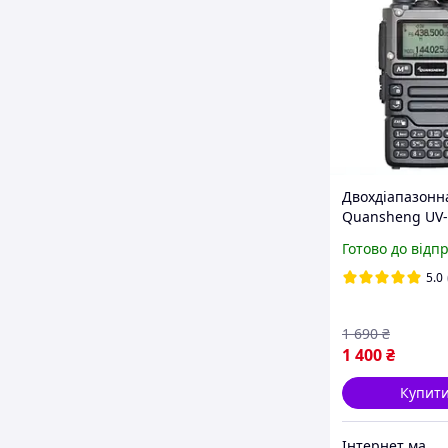
Двохдіапазонн
Quansheng UV-K
5W
Готово до відп
5.0
1 690
₴
1 400
₴
Купит
Інтернет магазин Goverla Store