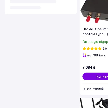
HackRF One R10
портом Type-C)
металевому ко
Готово до відп
5.0
708
від
₴
/міс
7 084
₴
Купит
📡Залізяки📻