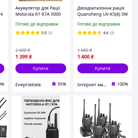
Акумулятор для Рації
Двохдіапазонна рація
74
Motorola R7 R7A 5000
Quansheng UV-K5(8) 5W
mAh з USB-C Батарея
Готово до відправки
Готово до відправки
на Радіостанцію
к
Моторолу Р7 Р7А
5.0
(3)
4.6
(9)
PMNN4808A
2 000
₴
1 685
₴
1 399
₴
1 400
₴
Купити
Купити
0%
95%
100%
ЕнергіяКиїв
Інтернет магазин Goverla Store