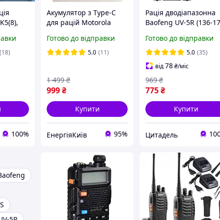
ція
Акумулятор з Type-C
Рація дводіапазонна
5(8),
для рацій Motorola
Baofeng UV-5R (136-1
 FM, AM,
серії DP4400, DP4800,
MHz, 400-520 MHz), 8
равки
Готово до відправки
Готово до відправки
DP4600, DP4400Е,
Вт, 1800 mAh +
DP4401
Гарнітура у подаруно
(18)
5.0
(11)
5.0
(35)
78
від
₴
/міс
1 499
₴
969
₴
999
₴
775
₴
и
Купити
Купити
100%
95%
10
ЕнергіяКиїв
Цитадель
Baofeng
8S
UV-5R