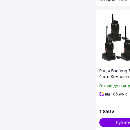
Рація Baofeng 
4 шт. Комплект
радіостанцій B
Готово до відп
BF-888S
185
від
₴
/міс
1 850
₴
Купит