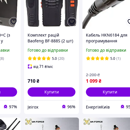
+C (з
Комплект рацій
Кабель HKN6184 для
 у
Baofeng BF-888S (2 шт)
програмування
рпусі
/ Потужні 5W
автомобільних
равки
Готово до відправки
Готово до відправки
радіостанції / Відстань
цифрових рацій
10 км / Професійні 16
Motorola
(8)
5.0
(20)
5.0
(1)
каналів
DM4400/DM4401/DM4
71
від
₴
/міс
00/DM4601
2 200
₴
710
₴
1 099
₴
и
Купити
Купити
97%
96%
9
Jeirox
ЕнергіяКиїв