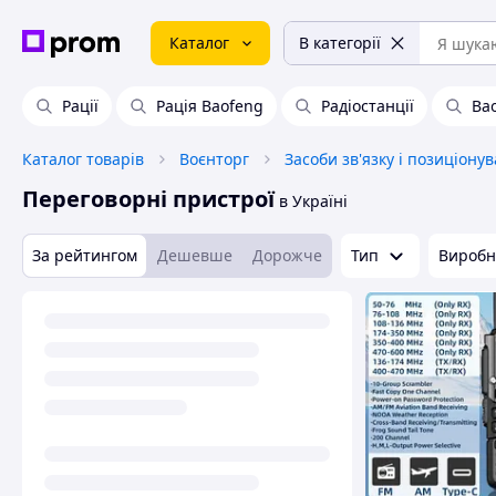
Каталог
В категорії
Рації
Рація Baofeng
Радіостанції
Ba
Каталог товарів
Воєнторг
Засоби зв'язку і позиціону
Переговорні пристрої
в Україні
За рейтингом
Дешевше
Дорожче
Тип
Виробн