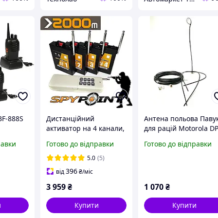
BF-888S
Дистанційний
Антена польова Паву
активатор на 4 канали,
для рацій Motorola DP
aofeng
зі збільшеною
R7 з кабелем 20 м та
равки
Готово до відправки
Готово до відправки
дальністю ДУ більше
перехідником Motoro
2км! SPYPOINT
Bolt
5.0
(5)
CH2000/4
396
від
₴
/міс
3 959
₴
1 070
₴
и
Купити
Купити