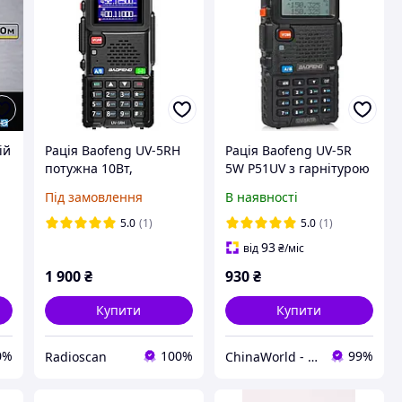
ій
Рація Baofeng UV-5RH
Рація Baofeng UV-5R
потужна 10Вт,
5W P51UV з гарнітурою
заряджання type-c
Під замовлення
В наявності
5.0
(1)
5.0
(1)
93
від
₴
/міс
1 900
₴
930
₴
Купити
Купити
0%
100%
99%
Radioscan
ChinaWorld - товари високої якості!