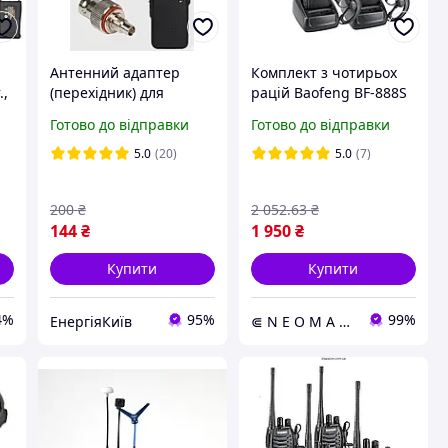
Антенний адаптер
Комплект з чотирьох
.,
(перехідник) для
рацій Baofeng BF-888S
Motorola R7 / R7a на
MAX+4 гарнітури
Готово до відправки
Готово до відправки
BNC-роз'єм
5.0
(20)
5.0
(7)
200
₴
2 052
.63
₴
144
₴
1 950
₴
Купити
Купити
4%
95%
99%
ЕнергіяКиїв
⋐ N E O M A G ⋑