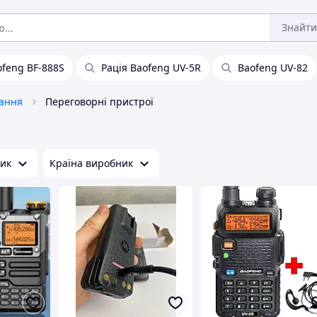
Знайти
ofeng BF-888S
Рація Baofeng UV-5R
Baofeng UV-82
вання
Переговорні пристрої
ик
Країна виробник