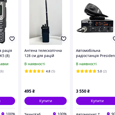
а рація
Антена телескопічна
Автомобільна
5 (8)
128 см для рацій
радіостанція Presiden
Motorola DP4800e,
Jimmy III ASC
равки
В наявності
В наявності
DP4400e, DP4401e,
DP4801e, DP4600e, R7
(6)
4.8
(5)
5.0
(2)
для посилення сигналу
495
₴
3 550
₴
и
Купити
Купити
100%
100%
9
ТехноХаб
Автомаркет TVMusic