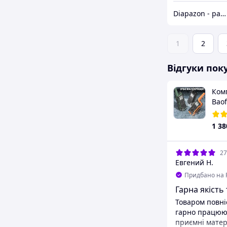
Diapazon - радіостанції та аксесуари
1
2
Відгуки пок
Комп
Baof
Раді
ліхт
1 38
27
Евгений Н.
Придбано на 
Гарна якiсть
Товаром повнi
гарно працюют
приємнi матер