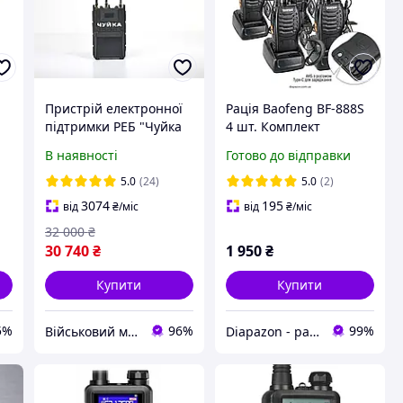
Пристрій електронної
Рація Baofeng BF-888S
підтримки РЕБ "Чуйка
4 шт. Комплект
3.0"
радіостанцій Baofeng
В наявності
Готово до відправки
BF-888S з TypeC
роз'ємом+ ГАРНІТУРА
5.0
(24)
5.0
(2)
6
3074
195
від
₴
/міс
від
₴
/міс
32 000
₴
30 740
₴
1 950
₴
Купити
Купити
5%
96%
99%
Військовий маркет
Diapazon - радіостанції та аксесуари