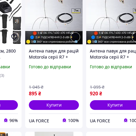
км, 2800
Антена павук для рацій
Антена павук для рац
,
Motorola серії R7 +
Motorola серії R7 +
S /
кабель 7 м
кабель 10 м
равки
Готово до відправки
Готово до відправки
останція
ій
(3)
1 045
₴
1 095
₴
895
₴
920
₴
и
Купити
Купити
96%
100%
10
UA FORCE
UA FORCE