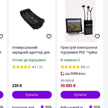
Універсальний
Пристрій електронної
t
зарядний адаптер для
підтримки РЕБ "Чуйка
рації Motorola DP4 R7
3.0" (з ВІДЕОВИХОДОМ)
Готово до відправки
В наявності
4.1
(16)
5.0
(2)
3088
від
₴
/міс
35 500
₴
230
₴
30 885
₴
Купити
Купити
0%
98%
96%
Бріколаж електроніка для військових
Військовий маркет