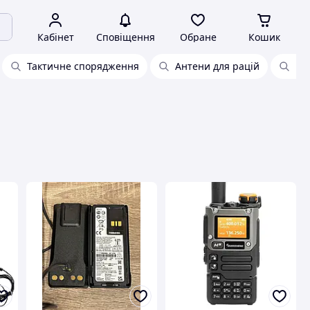
Кабінет
Сповіщення
Обране
Кошик
Тактичне спорядження
Антени для рацій
Mo