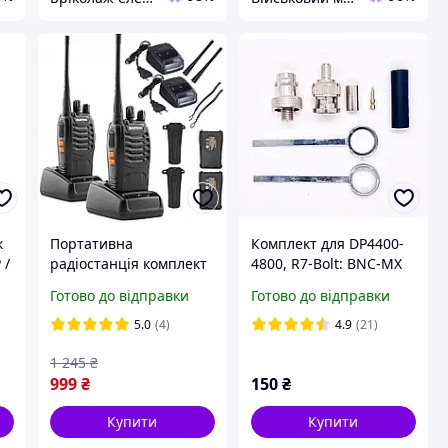
к
Портативна
Комплект для DP4400-
 /
радіостанція комплект
4800, R7-Bolt: BNC-MX
2шт, рація 16 каналів
Motorola з 2 довгими
Готово до відправки
Готово до відправки
la
до 5км, Baofeng BF-
клемами + BNC RG58
888S
якісне обжимне кільце
5.0
(4)
4.9
(21)
1 245
₴
999
₴
150
₴
Купити
Купити