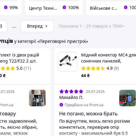
99%
100%
10
Центр Технічної Безпеки
Військове спорядження, дрони та БПЛА | інтернет-магазин QUASAR
3
...
Вперед
Показано 1 - 29 товарів з 7000+
упців
у категорії «Переговорні пристрої»
лект із двох рацій
Мідний конектор MC4 для
eng T22/F22 2 шт.
сонячних панелей,
останція, Рація з
Male/Female, закриті
5.0
(11)
4.9
(9)
ариком, Type-C, PMR
клеми, для проводів
0
₴
44
₴
перерізом 2,5/4,0/6,0/10,0
мм2
.07.2026
26.07.2026
Михайло П.
Prom.ua
Придбано на Prom.ua
 товару
Не погано, можна брать
стю задоволений,
По відчуттям, якось легко роз'єми
ь, якiсно зiбранi,
конектяться, перевірив опір
иали, зв'язок
контакту - максимальний був 0.5