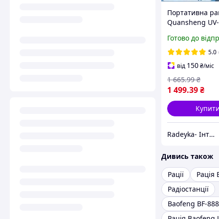
Портативна ра
Quansheng UV-K
50-600MHz, 5W,
Готово до відп
Type-C зарядка
5.0
150
від
₴
/міс
1 665
.99
₴
1 499
.39
₴
Купит
Radeyka- Інтернет магазин рацій та аксесуарів
Дивись також
Рації
Рація 
Радіостанції
Baofeng BF-88
Рація Baofeng 