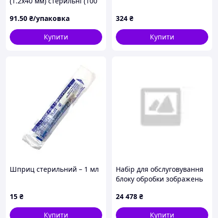
(1.2х40 мм) стерильні (100
шт./пач.) ERBEMED
91
.50
₴/упаковка
324
₴
Купити
Купити
Шприц стерильний – 1 мл
Набір для обслуговування
блоку обробки зображень
Lexmark »
15
₴
24 478
₴
Купити
Купити