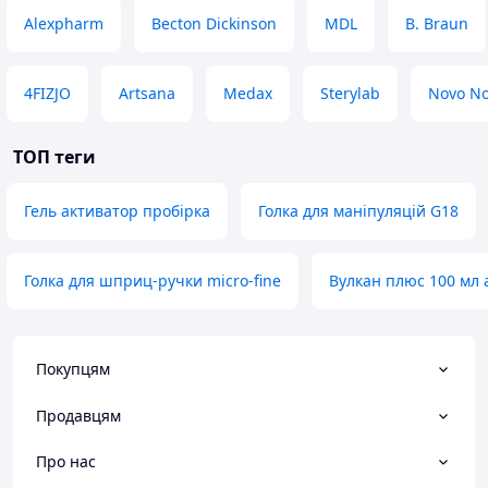
Alexpharm
Becton Dickinson
MDL
B. Braun
4FIZJO
Artsana
Medax
Sterylab
Novo No
ТОП теги
Гель активатор пробірка
Голка для маніпуляцій G18
Голка для шприц-ручки micro-fine
Вулкан плюс 100 мл 
Покупцям
Продавцям
Про нас