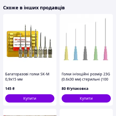
Голка вироблена з неіржавіючої хірургічної
Схоже в інших продавців
сталі. Атравматична гостра заточка кінця типу
«Ланцет» мінімізує больові відчуття від ін‘єкції.
Інсулінові шприци U-100 (1 мл) пропонуються
двох типів: зі знімною та незнімною голкою.
Рекомендуються для використання в медицині,
ветеринарії, косметології, стоматології.
Наявність європейських та американських
сертифікатів відповідності, а саме ISO 7886-1 (2)
ISO 8537 FDA 510 (K).
Інструкція з використання нанесена на кожне
індивідуальне пакування.
Наявність проміжних пакувань, зручних для
Багаторазові голки SK-M
Голки ін'єкційні розмір 23G
транспортування та використання.
0,9х15 мм
(0.6х30 мм) стерильні (100
шт./пач.) ERBEMED
145
₴
80
₴/упаковка
Виробничий стандарт:
ISO 7886-1:1993, ISO 7864:2016
та ISO 8537:2016.
Купити
Купити
Стерилізовано:
гетиленксидом.
Гарантійний строк зберігання:
5 років.