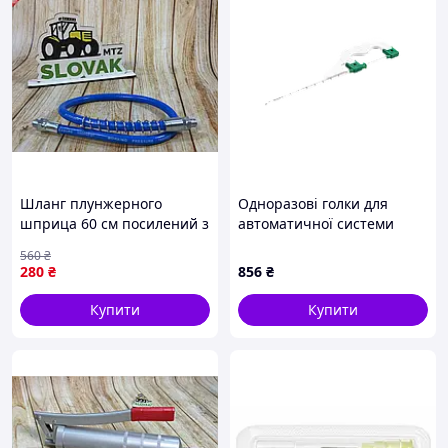
Пакування:
1 шт./блістер.
Кількість у ящику:
3000 шт./ящик, 100 шт./проміжна
коробка.
Асортимент шприців торгівельної марки "Віола" ТД
"Кампус Коттон Клаб"
Назва виробу
Шланг плунжерного
Одноразові голки для
шприца 60 см посилений з
автоматичної системи
пружиною для медичних
MEDAX MEDCORE, BARD
Шприц ін'єк.інсуліновий 1мл з голкою U-100 Віола (0,33х1
560
₴
процедур ін'єкцій забору
MAGNUM UC UNICORE
280
₴
856
₴
проб
18G*120мм (UС18120-00)
Шприц ін'єк.інсуліновий 1мл з голкою U-40 Віола (0,33х13
Купити
Купити
Шприц ін'єк.інсуліновий 1мл знімна голка U-100 Віола
(0,33х13мм)
Шприц ін'єк.однораз.з голкою 2мл з голкою Віола (0,6х25