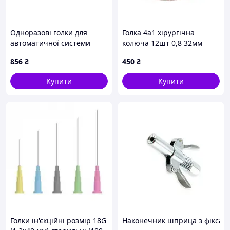
Одноразові голки для
Голка 4а1 хірургічна
автоматичної системи
колюча 12шт 0,8 32мм
MEDAX MEDCORE, BARD
856
₴
450
₴
MAGNUM UC UNICORE
16G*180мм (UС16180-00)
Купити
Купити
Голки ін'єкційні розмір 18G
Наконечник шприца з фіксатор