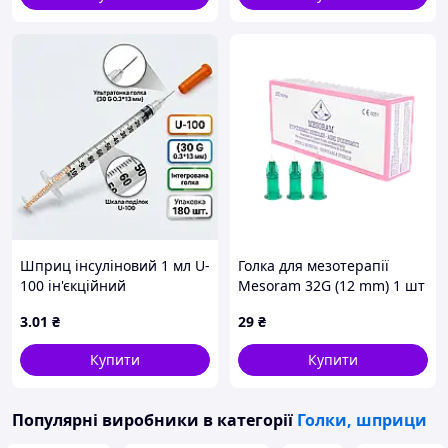
Шприц інсуліновий 1 мл U-
Голка для мезотерапії
100 ін'єкційний
Mesoram 32G (12 mm) 1 шт
трикомпонентний з
3
.01
₴
29
₴
інтегрованою голкою 30 G
(0.3*13 мм)
Купити
Купити
Популярні виробники
в категорії
Голки, шприци