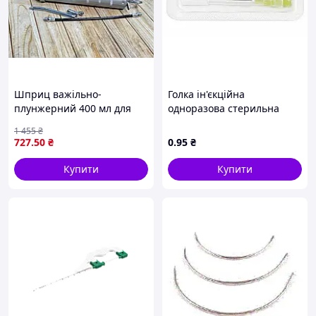
Шприц ін'єк.однораз.з голкою 5мл з голкою Віола (0,7х38
Шприц ін'єк.однораз.з голкою 10мл з голкою Віола (0,8х3
Шприц ін'єк.однораз.з голкою 20мл з голкою Віола (0,6х3
Шприц важільно-
Голка ін'єкційна
плунжерний 400 мл для
одноразова стерильна
медицини та ветеринарії
"ERBEMED" 30G (0.3х13мм)
1 455
₴
для введення рідин та
жовта
727
.50
₴
0
.95
₴
розчинів
Купити
Купити