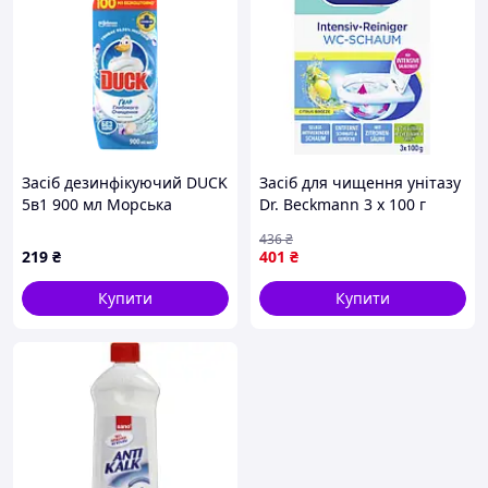
Засіб дезинфікуючий DUCK
Засіб для чищення унітазу
5в1 900 мл Морська
Dr. Beckmann 3 x 100 г
свіжість
(4008455077918)
436
₴
219
₴
401
₴
Купити
Купити