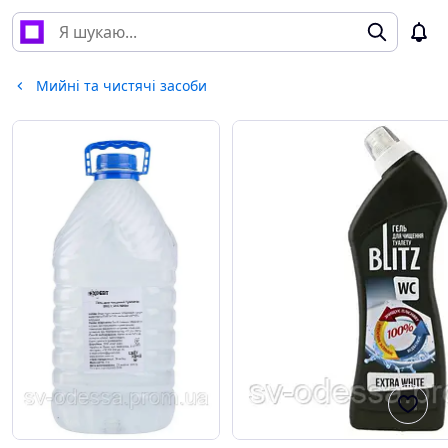
Мийні та чистячі засоби