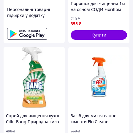
Порошок для чищення 1кг
Персональні товарні
на основі СОДИ Fiorilloм
підбірки у додатку
(натрій карбонат) ТМ
710
₴
FIORILLO "Wr"
355
₴
Купити
Спрей для чищення кухні
Засіб для миття ванної
Cillit Bang Природна сила
кімнати Flo Cleaner
Антижир 750 мл
зручний розпилювач для
498
₴
550
₴