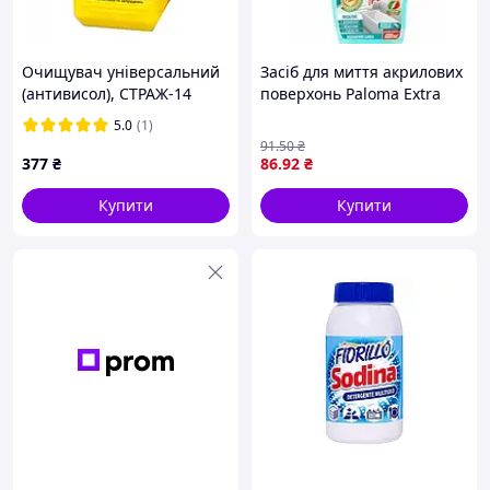
Очищувач універсальний
Засіб для миття акрилових
(антивисол), СТРАЖ-14
поверхонь Paloma Extra
(сухий порошковий
Power 600 мл
5.0
(1)
концентрат 1:20), пляшка 1
91
.50
₴
кг
377
₴
86
.92
₴
Купити
Купити