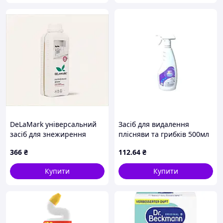
DeLaMark універсальний
Засіб для видалення
засіб для знежирення
плісняви та грибків 500мл
кухні Вишня, 8P163E511
пуш-пул ТМ SOLAR
366
₴
112
.64
₴
Купити
Купити