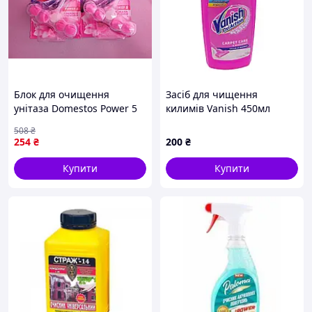
Блок для очищення
Засіб для чищення
унітаза Domestos Power 5
килимів Vanish 450мл
Крижана магнолія, 55 г
508
₴
254
₴
200
₴
Купити
Купити