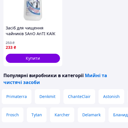
Засіб для чищення
чайників SАnО АnТІ КАlК
КeТТle 700 мл
253
₴
(7290000286297)
233
₴
Купити
Популярні виробники
в категорії
Мийні та
чистячі засоби
Primaterra
Denkmit
ChanteClair
Astonish
Frosch
Tytan
Karcher
Delamark
Бланид