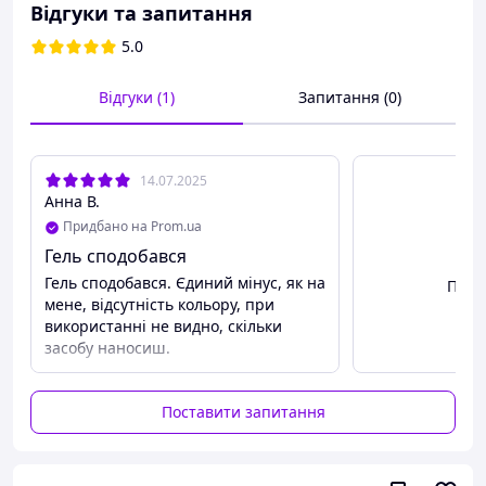
Відгуки та запитання
Створює на поверхні захисний шар, завдяки якому
запобігає утворенню відкладень та полегшує чищення
5.0
наступного разу. - Густа формула засобу збільшує час
взаємодії з поверхнею для більш ефективного
Відгуки (1)
Запитання (0)
відбілювання та усунення забруднень. - Економічний та
зручний у використанні. – У складі унікальна формула
SMART PRO. - При правильному використанні повністю
безпечний для людей та навколишнього середовища.
14.07.2025
"BLITZ" extra white - біла чистота і сяючий блиск.
Анна В.
Пропонується у пляшці 750 р. та 5л.
Придбано на Prom.ua
Гель сподобався
Гель сподобався. Єдиний мінус, як на
Пере
мене, відсутність кольору, при
використанні не видно, скільки
засобу наносиш.
Поставити запитання