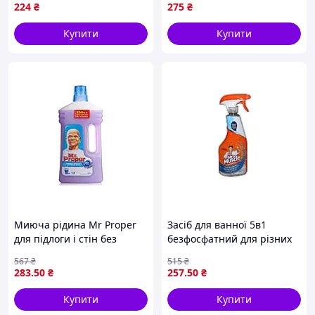
4002448143741/5900627093384
очищення сантехніки без
224
₴
275
₴
pelican
розлучень цитрусовий
аромат
Купити
Купити
Миюча рідина Mr Proper
Засіб для ванної 5в1
для підлоги і стін без
безфосфатний для різних
змивання ефективна
поверхонь і забруднень
567
₴
515
₴
формула для ламінату і
500 мл ТМ МІСТЕР МУСКУЛ
283
.50
₴
257
.50
₴
паркету 1л
Купити
Купити