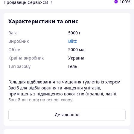
100%
Продавець Сервіс-СВ
Характеристики та опис
Вага
5000 г
Виробник
Blitz
Об`єм
5000 мл
Країна виробник
Україна
Тип засобу
Гель
Гель для відбілювання та чищення туалетів із хлором
Засіб для відбілювання та чищення унітазів,
приміщень з підвищеною вологістю (пральні, лазні,
басейни тощо) на основі хлору.
- Чудово підходить для ванн, раковин, кафелю та інших
Детальніше
кислотостійких поверхонь. - Спеціальний компонент -
гіпохлорит натрію бездоганно відбілює та надає
сяючого блиску. - Ідеально усуває плісняву та грибок,
запобігає їх появі. - Має дезінфікуючі властивості. -