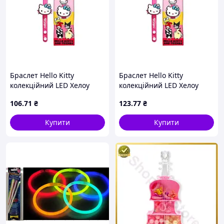
Браслет Hello Kitty
Браслет Hello Kitty
колекційний LED Хелоу
колекційний LED Хелоу
Кітті й друзі HK002 ТМ
Кітті й друзі HK002 ТМ
106
.71
₴
123
.77
₴
COOL THINGS
COOL THINGS
Купити
Купити