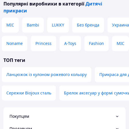
Популярні виробники
в категорії
Дитячі
прикраси
MIC
Bambi
LUKKY
Без бренда
Украина
Noname
Princess
A-Toys
Fashion
МІС
ТОП теги
Ланцюжок із кулоном рожевого кольору
Прикраса для 
Сережки Biojoux сталь
Брелок аксесуар у формі сумочк
Покупцям
Продавцям