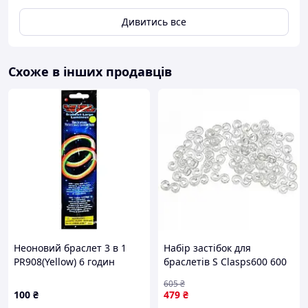
Дивитись все
Схоже в інших продавців
Неоновий браслет 3 в 1
Набір застібок для
PR908(Yellow) 6 годин
браслетів S Clasps600 600
світла
штук DBUY
605
₴
100
₴
479
₴