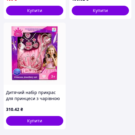
Купити
Купити
Дитячий набір прикрас
для принцеси з чарівною
паличкою «Princess
310
.42
₴
Jewellery Set» /96/
Купити