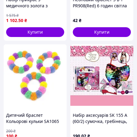
медичного золота з
PR908(Red) 6 годин світла
червоним камінням 19
1 575
₴
розміру
1 102
.50
₴
42
₴
Купити
Купити
Дитячий браслет
Набір аксесуарів SK 155 A
Кольорові кульки SA1065
(60/2) сумочка, гребінець,
діаметр кульки 1,5 см -
прикраси для волосся, в
200
₴
оригінал
коробці
100
₴
190
.02
₴