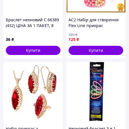
Браслет неоновий С 66389
AC2 Набір для створення
(432) ЦІНА ЗА 1 ПАКЕТ, 8
Flex Line прикрас
штук в пакеті
Контрабас Рожевий набір
131
₴
для біжутерії для творчості
36
₴
125
₴
та хобі п DE
Купити
Купити
Набір прикрас з
Неоновий браслет 3 в 1