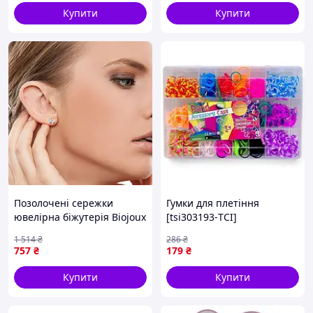
Купити
Купити
Позолочені сережки
Гумки для плетіння
ювелірна біжутерія Biojoux
[tsi303193-ТCІ]
BJT 201, Прикраси для
1 514
₴
286
₴
маленьких модниць BU-45
757
₴
179
₴
Купити
Купити