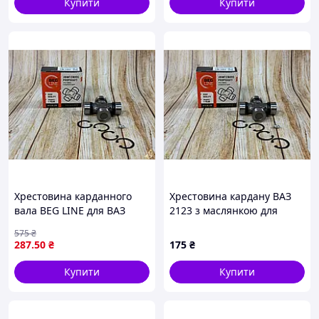
Купити
Купити
Хрестовина карданного
Хрестовина кардану ВАЗ
вала BEG LINE для ВАЗ
2123 з маслянкою для
2123 з маслянкою модель
автомобіля надійна деталь
575
₴
BL-2123-2202025
для стабільної роботи
287
.50
₴
175
₴
карданного передавання
Купити
Купити