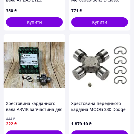
турецький кардан (U-123)
KAUTEK (MEVR012)
350
₴
771
₴
Купити
Купити
Хрестовина карданного
Хрестовина переднього
вала ARVIK запчастина для
кардана MOOG 330 Dodge
автомобілів МТЗ КАМАЗ
Ram 1500 12385742,
444
₴
ГАЗ для надійної роботи
12476310, 144278A1
222
₴
1 879
.10
₴
карданного передавання