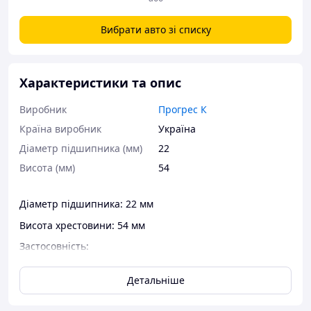
Вибрати авто зі списку
Характеристики та опис
Виробник
Прогрес К
Країна виробник
Україна
Діаметр підшипника (мм)
22
Висота (мм)
54
Діаметр підшипника: 22 мм
Висота хрестовини: 54 мм
Застосовність:
– карданні вали "Прогрес-К" серії "L1" та "T0";
Детальніше
– карданні вали Bondioli & pavesi (аналог GKN U138).
Виробник: Прогрес-К