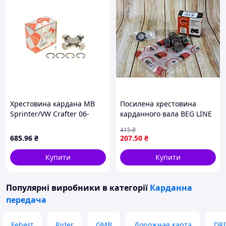
Хрестовина кардана MB
Посилена хрестовина
Sprinter/VW Crafter 06-
карданного вала BEG LINE
(27x88)
для ВАЗ 2105 модель BL-
415
₴
2105-2202025
685
.96
₴
207
.50
₴
Купити
Купити
Популярні виробники
в категорії
Карданна
передача
Febest
Rider
GMB
Дорожная карта
DRI