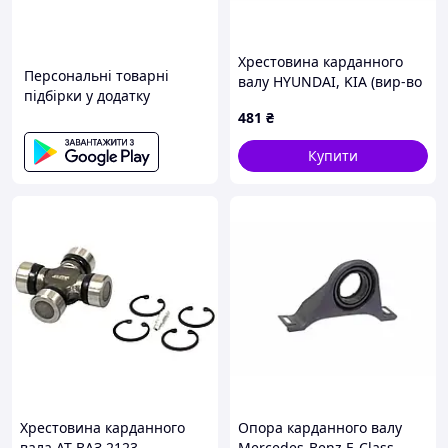
Хрестовина карданного
Персональні товарні
валу HYUNDAI, KIA (вир-во
підбірки у додатку
GMB). (GUK-14)
481
₴
Купити
Хрестовина карданного
Опора карданного валу
вала АТ ВАЗ 2123,
Mercedes-Benz E-Class,