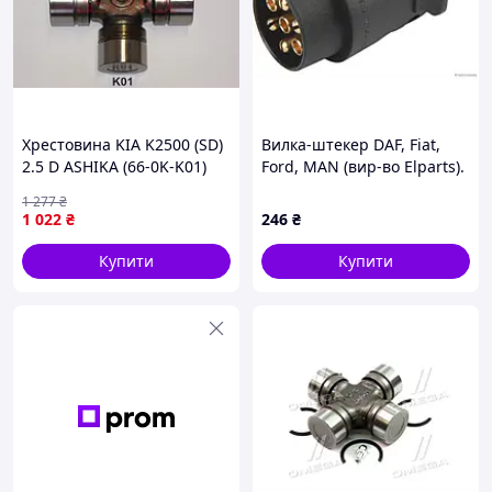
Хрестовина KIA K2500 (SD)
Вилка-штекер DAF, Fiat,
2.5 D ASHIKA (66-0K-K01)
Ford, MAN (вир-во Elparts).
(51305527066)
1 277
₴
1 022
₴
246
₴
Купити
Купити