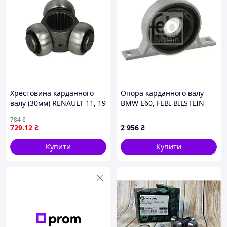
Хрестовина карданного
Опора карданного валу
валу (30мм) RENAULT 11, 19
BMW E60, FEBI BILSTEIN
I, 19 I CHAMADE, 19 II, 19 II
(26316)
784
₴
CHAMADE, 21, CLIO I, CLIO
729
.12
₴
2 956
₴
II, KANGOO, KANGOO
Купити
Купити