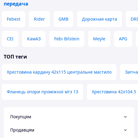
передача
Febest
Rider
GMB
Дорожная карта
DRI
CEI
КамАЗ
Febi Bilstein
Meyle
APG
ТОП теги
Хрестовина кардану 42х115 центральне мастило
Запча
Фланець опори проміжної мтз 13
Хрестовина 42х104.5
Покупцям
Продавцям