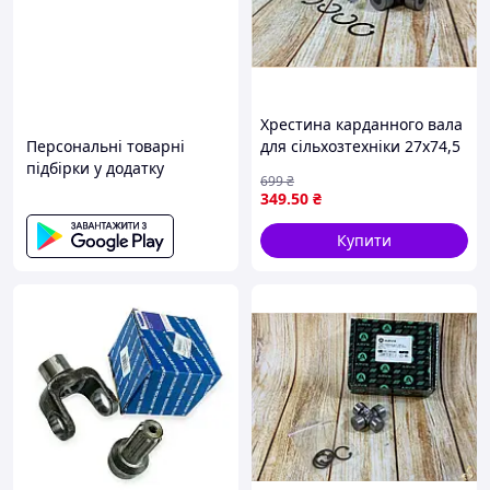
Хрестина карданного вала
Персональні товарні
для сільхозтехніки 27х74,5
підбірки у додатку
MB Sprinter VW LT 98-06
699
₴
Arvik GU-1100
349
.50
₴
Купити