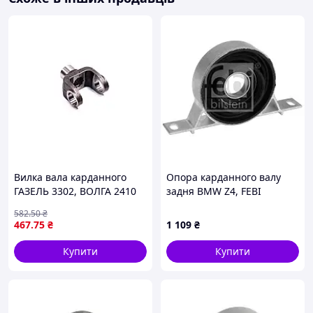
Вилка вала карданного
Опора карданного валу
ГАЗЕЛЬ 3302, ВОЛГА 2410
задня BMW Z4, FEBI
шлицевая (пр-во ДК
BILSTEIN (14919)
582
.50
₴
Украина) О 0422617882
467
.75
₴
1 109
₴
Купити
Купити