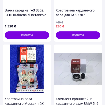
Вилка кардана ГАЗ 3302,
Хрестовина карданного
3110 шліцева зі вставкою
вала для ГАЗ-3307,
Авто Престиж
ГАЗ-3302 і Волга ARVIK
460
₴
4301-3401440
1 320
₴
230
₴
Купити
Купити
Хрестовина вала
Комплект кронштейна
карданного Москвич ІЖ
карданного валу BMW 5, 6,