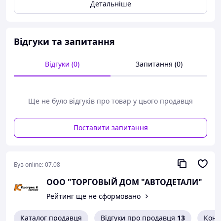
Детальніше
Застосовність:
ширококутні шарніри, аналог WW2380
Виробник: Прогрес-К
Відгуки та запитання
Відгуки (0)
Запитання (0)
Ще не було відгуків про товар у цього продавця
Поставити запитання
Був online:
07.08
ООО "ТОРГОВЫЙ ДОМ "АВТОДЕТАЛИ"
Рейтинг ще не сформовано
Каталог продавця
Відгуки про продавця
13
Конт