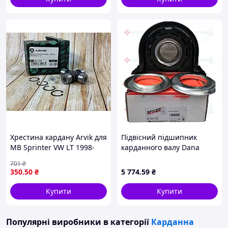
Хрестина кардану Arvik для
Підвісний підшипник
MB Sprinter VW LT 1998-
карданного валу Dana
2006 надійний елемент
Spicer B-10011-00, Ø55 мм,
701
₴
карданного передавання
оригінал
350
.50
₴
5 774
.59
₴
Купити
Купити
Популярні виробники
в категорії
Карданна