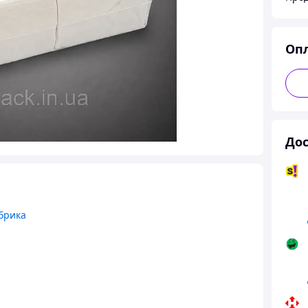
Оп
Дос
брика