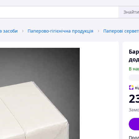
Знайти
та засоби
Паперово-гігієнічна продукція
Паперові серве
Бар
дод
В на
ві
2
Замо
Прод