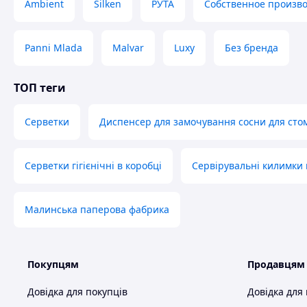
Ambient
Silken
РУТА
Собственное произво
Panni Mlada
Malvar
Luxy
Без бренда
ТОП теги
Серветки
Диспенсер для замочування сосни для стом
Серветки гігієнічні в коробці
Сервірувальні килимки 
Малинська паперова фабрика
Покупцям
Продавцям
Довідка для покупців
Довідка для