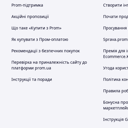
Prom-підтримка
Створити ін
Акційні пропозиції
Почати прод
Що таке «Купити з Prom»
Просування в
Як купувати з Пром-оплатою
Sprava.prom
Рекомендації з безпечних покупок
Премія для 
Ecommerce.
Перевірка на приналежність сайту до
платформи prom.ua
Угода корис
Інструкції та поради
Політика ко
Правила роб
Бонусна пр
маркетплей
Інструкція G