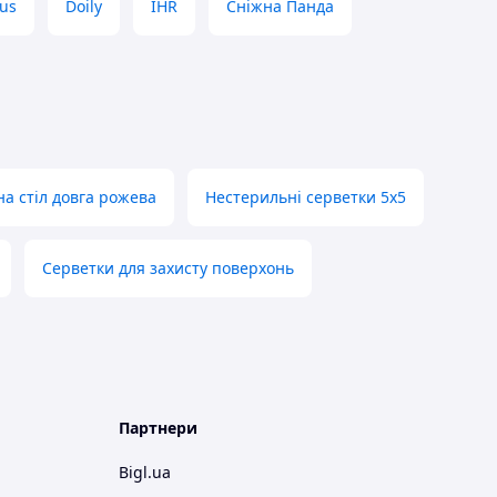
us
Doily
IHR
Сніжна Панда
на стіл довга рожева
Нестерильні серветки 5х5
Серветки для захисту поверхонь
Партнери
Bigl.ua