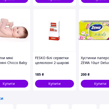
тки мякі
FESKO білі серветки
Хустинки паперо
няні Chicco Baby
целюлозні 2-шарові
ZEWA 10шт Delux
ts 60 шт
велика упаковка
of Flowers триш
.00)
M245M0909
(1 блок/пач/хуст)
185
₴
200
₴
Купити
Купити
Купити
ки