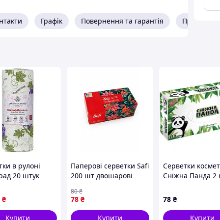
нтакти
Графік
Повернення та гарантія
Про прода
тки в рулоні
Паперові серветки Safi
Серветки косме
рад 20 штук
200 шт двошарові
Сніжна Панда 2
см із мікрофібри
150 шт.
80
₴
ul Home 515-17-
(4823019010916)
₴
78
₴
78
₴
mx
Купити
Купити
Купити