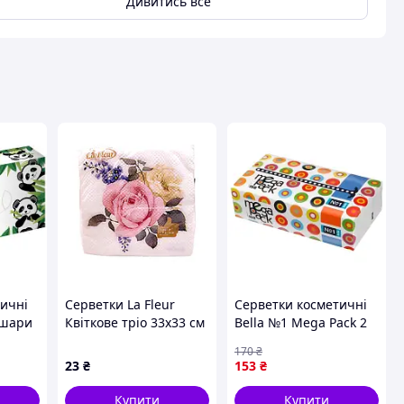
Дивитись все
вця
тичні
Серветки La Fleur
Серветки косметичні
 шари
Квіткове тріо 33х33 см
Bella №1 Mega Pack 2
16 шт Різнобарвний
шари 150 шт.
170
₴
(20986)
(5900516421281)
23
₴
153
₴
Купити
Купити