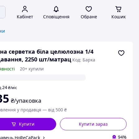
Кабінет
Сповіщення
Обране
Кошик
тки
на серветка біла целюлозна 1/4
авання, 2250 шт/матрац
Код: Барка
явності
20+ купили
24
д
₴
/міс
35
₴/упаковка
влення у продавця — від 500 ₴
Купити
Купити зараз
94%
авець HoReCaPack