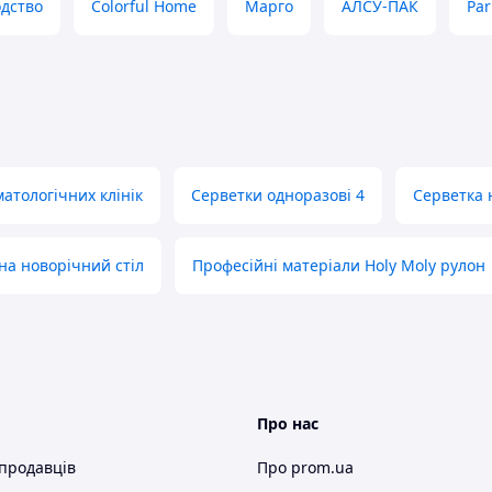
дство
Colorful Home
Марго
АЛСУ-ПАК
Par
атологічних клінік
Серветки одноразові 4
Серветка 
на новорічний стіл
Професійні матеріали Holy Moly рулон
Про нас
 продавців
Про prom.ua