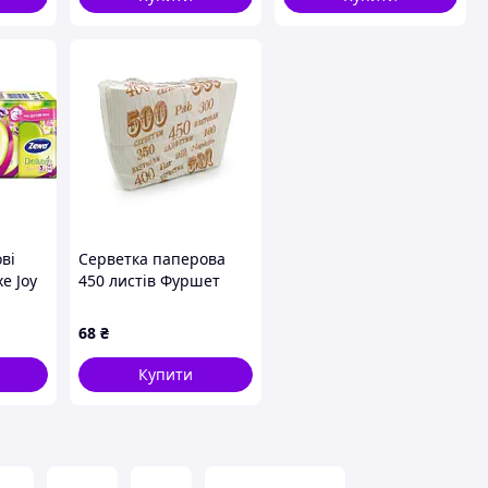
ві
Серветка паперова
e Joy
450 листів Фуршет
арові
біла
68
₴
Купити