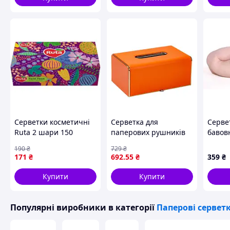
Серветки косметичні
Серветка для
Серве
Ruta 2 шари 150
паперових рушників
бавов
аркушів
прямокутна
Momen
190
₴
729
₴
(4820023744714)
21х13.5х9.5 см Lugi
(10609
171
₴
692
.55
₴
359
₴
HP9801O _mx
Купити
Купити
Популярні виробники
в категорії
Паперові сервет