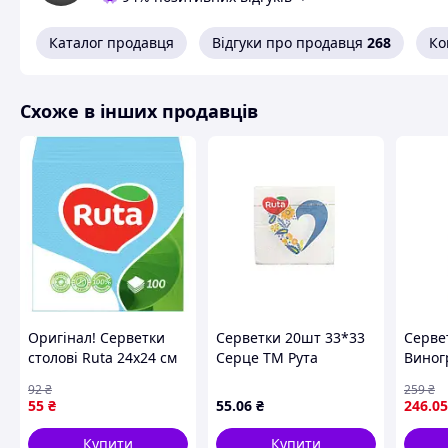
Каталог продавця
Відгуки про продавця
268
Ко
Схоже в інших продавців
Оригінал! Серветки
Серветки 20шт 33*33
Серве
столові Ruta 24х24 см
Серце ТМ Рута
Виног
1 шар Блакитні 100
25*25 
92
₴
259
₴
шт. (4820023740617) -
Colorf
55
₴
55
.06
₴
246
.05
Вища Якість!
60W _
Купити
Купити