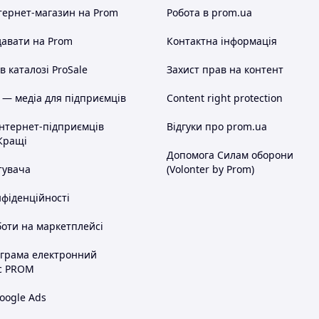
тернет-магазин
на Prom
Робота в prom.ua
авати на Prom
Контактна інформація
 каталозі ProSale
Захист прав на контент
 — медіа для підприємців
Content right protection
інтернет-підприємців
Відгуки про prom.ua
Кращі
Допомога Силам оборони
тувача
(Volonter by Prom)
нфіденційності
оти на маркетплейсі
ограма електронний
с PROM
oogle Ads