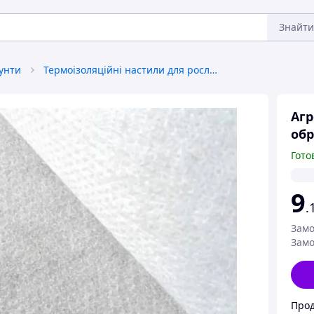
Знайти
рунти
Термоізоляційні настили для рослин, агроволокно
Агр
обр
Гото
9
.
Замо
Замо
Прод