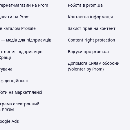
тернет-магазин
на Prom
Робота в prom.ua
авати на Prom
Контактна інформація
 каталозі ProSale
Захист прав на контент
 — медіа для підприємців
Content right protection
інтернет-підприємців
Відгуки про prom.ua
Кращі
Допомога Силам оборони
тувача
(Volonter by Prom)
нфіденційності
оти на маркетплейсі
ограма електронний
с PROM
oogle Ads