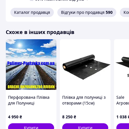
Каталог продавця
Відгуки про продавця
590
Ко
Схоже в інших продавців
Перфорована Плівка
Плівка для полуниці з
Sale
для Полуниці
отворами (15см)
Агров
(30*35см), Чорна, на
Чорна, на 36 міс.
UV чор
36 міс. 1,2м*500м,
1,0м*1000м, 40мкм, на
4 950
₴
8 250
₴
1 038
40мкм, на 3 роки
3 роки
Купити
Купити