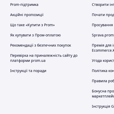
Prom-підтримка
Створити ін
Акційні пропозиції
Почати прод
Що таке «Купити з Prom»
Просування в
Як купувати з Пром-оплатою
Sprava.prom
Рекомендації з безпечних покупок
Премія для 
Ecommerce.
Перевірка на приналежність сайту до
платформи prom.ua
Угода корис
Інструкції та поради
Політика ко
Правила роб
Бонусна пр
маркетплей
Інструкція G