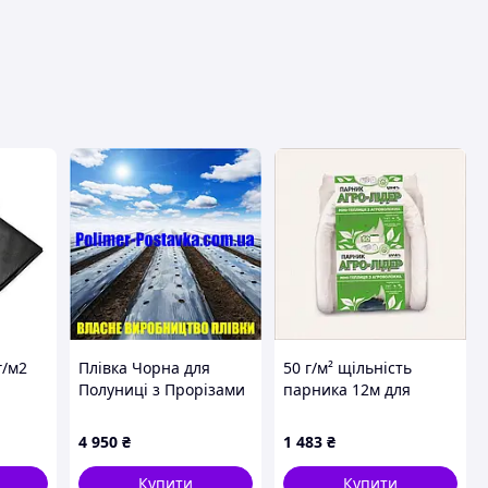
вця
г/м2
Плівка Чорна для
50 г/м² щільність
Полуниці з Прорізами
парника 12м для
під Саженці (30х35см),
відкритого ґрунту,
для
1,2 * 500м, 40мкм, на
847901EH1
4 950
₴
1 483
₴
ту
2-3 роки
Купити
Купити