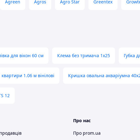
Agreen
Agros
Agro Star
Greentex
Growt
івка для вікон 60 см
Клемa без тримача 1х25
Губка 
квартири 1.06 м вінілові
Кришка овальна акваріумна 40х
TS 12
Про нас
 продавців
Про prom.ua