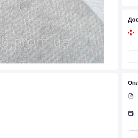
Дос
Опл