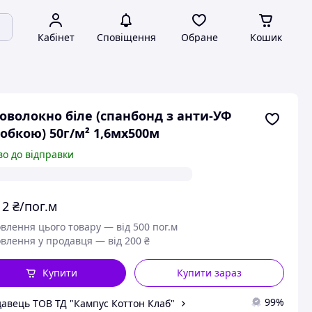
Кабінет
Сповіщення
Обране
Кошик
оволокно біле (спанбонд з анти-УФ
обкою) 50г/м² 1,6мх500м
во до відправки
12
₴/пог.м
влення цього товару — від 500 пог.м
влення у продавця — від 200 ₴
Купити
Купити зараз
99%
авець ТОВ ТД "Кампус Коттон Клаб"