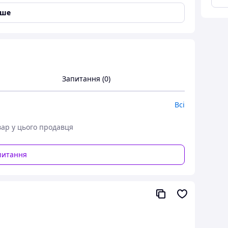
іше
500м призначається для побудови теплиць, захисту
 і оплати (тільки на розрахунковий рахунок
Запитання (0)
Всі
вар у цього продавця
питання