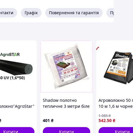
нтакти
Графік
Повернення та гарантія
Про прода
Shadow полотно
Агроволокно 50 
олокно"AgroStar"50
тепличне 3 метри біле
10 м 1,6 м чорне
не(1,6*50)* Tu
50 г/м², 847897EXT1
AWB5016010 від
1 085
₴
бренда BRADAS 
₴
401
₴
542
.50
₴
надійного захис
рослин
Купити
Купити
Купити