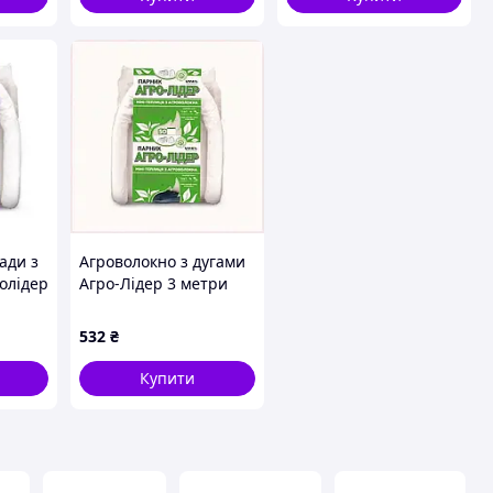
ади з
Агроволокно з дугами
олідер
Агро-Лідер 3 метри
комплект, 847TB9M013
532
₴
Купити