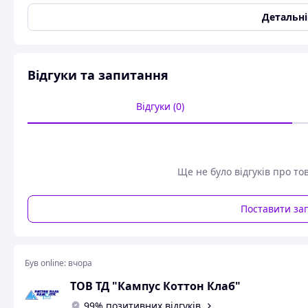
Щільність
50 г/м2
Детальн
Агроволокно (спанбонд з анти-УФ обробкою) 50г/м² 1,6мх
рослин віз заморозків, грунту.
Продається тільки рулонами по 500м
Відгуки та запитання
Телефонуйте або пишіть в чат з приводу способу доставки
компанії)
Відгуки (0)
Ще не було відгуків про то
Поставити за
Був online:
вчора
ТОВ ТД "Кампус Коттон Клаб"
99% позитивних відгуків