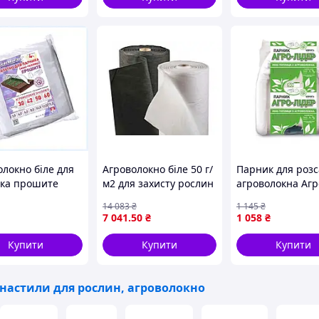
олокно біле для
Агроволокно біле 50 г/
Парник для розс
ка прошите
м2 для захисту рослин
агроволокна Агр
 50 г/м² 12 м
від заморозків і
50 г/м2 8 м
14 083
₴
1 145
₴
9B73
несприятливих умов
7 041
.50
₴
1 058
₴
Купити
Купити
Купити
 настили для рослин, агроволокно