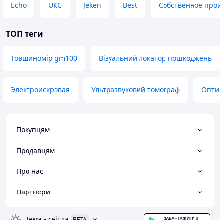
Echo
UKC
Jeken
Best
Собственное про
ТОП теги
Товщиномір gm100
Візуальний локатор пошкоджень
Электроискровая
Ультразвуковий томограф
Опти
Покупцям
Продавцям
Про нас
Партнери
Тема
-
світла
BETA