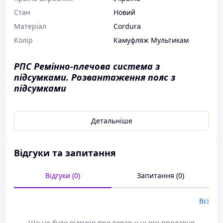
Стан
Новий
Матеріал
Cordura
Колір
Камуфляж Мультикам
РПС Ремінно-плечова система з
підсумками. Розвантаження пояс з
підсумками
ВИРОБНИЦТВО УКРАЇНА.
Детальніше
Відгуки та запитання
Відгуки (0)
Запитання (0)
Всі
Ще не було відгуків про товар у цього продавця