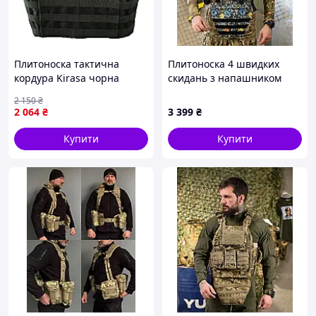
Плитоноска тактична
Плитоноска 4 швидких
кордура Kirasa чорна
скидань з напашником
(Арт.KI103)
NETFLIX VTM ПП4638
2 150
₴
2 064
₴
3 399
₴
Купити
Купити