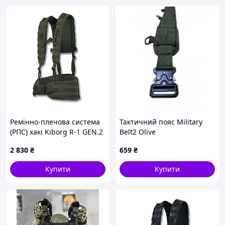
Комплектація:
РПС пояс;
підсумками для скидання 1шт;
підсумок на липучці 1шт;
підсумок на гумці 1шт;
підсумок аптечка 1шт.
Ремінно-плечова система
Тактичний пояс Military
(РПС) хакі Kiborg R-1 GEN.2
Belt2 Olive
(L)
2 830
₴
659
₴
Купити
Купити