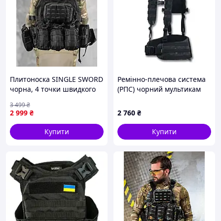
Плитоноска SINGLE SWORD
Ремінно-плечова система
чорна, 4 точки швидкого
(РПС) чорний мультикам
скидання
Kiborg R-1 GEN.2 (M)
3 499
₴
2 999
₴
2 760
₴
Купити
Купити