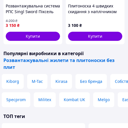
Розвантажувальна система
Плитоноска 4 швидких
РПС Singl Sword Піксель
скидання з наплічником
Cordura піксель ПП4632
4 200
₴
3 150
₴
3 100
₴
Купити
Купити
Популярні виробники
в категорії
Розвантажувальні жилети та плитоноски без
плит
Kiborg
M-Tac
Kirasa
Без бренда
Собст
Specprom
Militex
Kombat UK
Melgo
Eas
ТОП теги