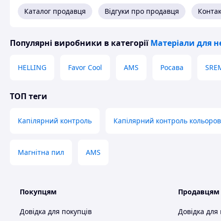
Каталог продавця
Відгуки про продавця
Конта
Популярні виробники
в категорії
Матеріали для н
HELLING
Favor Cool
AMS
Росава
SREM
ТОП теги
Капілярний контроль
Капілярний контроль кольоров
Магнітна пил
AMS
Покупцям
Продавцям
Довідка для покупців
Довідка для