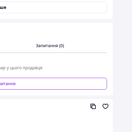
, великі резервуари, машини та обладнання
іше
ві специфікації
Запитання (0)
вар у цього продавця
питання