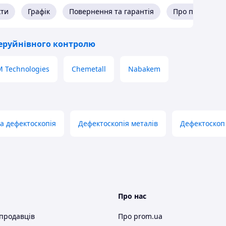
кти
Графік
Повернення та гарантія
Про продавця
еруйнівного контролю
 Technologies
Chemetall
Nabakem
а дефектоскопія
Дефектоскопія металів
Дефектоскоп
Про нас
 продавців
Про prom.ua