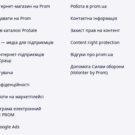
тернет-магазин
на Prom
Робота в prom.ua
авати на Prom
Контактна інформація
 каталозі ProSale
Захист прав на контент
 — медіа для підприємців
Content right protection
інтернет-підприємців
Відгуки про prom.ua
Кращі
Допомога Силам оборони
тувача
(Volonter by Prom)
нфіденційності
оти на маркетплейсі
ограма електронний
с PROM
oogle Ads