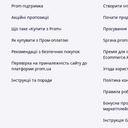
Prom-підтримка
Створити ін
Акційні пропозиції
Почати прод
Що таке «Купити з Prom»
Просування в
Як купувати з Пром-оплатою
Sprava.prom
Рекомендації з безпечних покупок
Премія для 
Ecommerce.
Перевірка на приналежність сайту до
платформи prom.ua
Угода корис
Інструкції та поради
Політика ко
Правила роб
Бонусна пр
маркетплей
Інструкція G