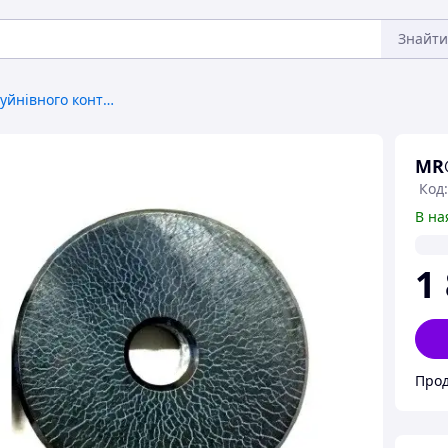
Знайти
Матеріали для неруйнівного контролю
MR
Код
В на
1
Прод