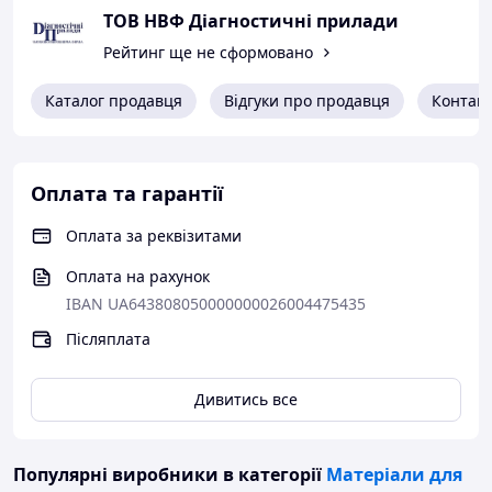
РОЗМІР ЧАСТКИ
ТОВ НВФ Діагностичні прилади
75 мкм
Рейтинг ще не сформовано
Фасування - 1 кг
ЗАТВЕРДЖЕННЯ
Каталог продавця
Відгуки про продавця
Контак
AMS 3040
EN ISO 9934-1
Оплата та гарантії
Оплата за реквізитами
Оплата на рахунок
IBAN UA643808050000000026004475435
Післяплата
Дивитись все
Популярні виробники
в категорії
Матеріали для