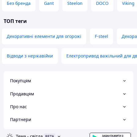
Без бренда
Gant
Steelon
DOCO
Viking
ТОП теги
Декоративні елементи для огорожі
F-steel
Декора
Відводи з нержавійки
Електропривод важільний для дв
Покупцям
Продавцям
Про нас
Партнери
Тема
-
світла
BETA