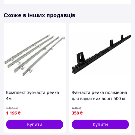
Схоже в інших продавців
Комплект зубчаста рейка
Зубчаста рейка полімерна
4м
для відкатних воріт 500 кг
1 872
₴
436
₴
1 196
₴
358
₴
Купити
Купити