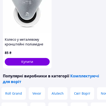
Колесо у металевому
кронштейні поліамідне
(нейлонове) 50×20 мм та
85
₴
гумове 105 мм для
розсувних воріт, дверей та
Купити
напрямних
Популярні виробники
в категорії
Комплектуючі
для воріт
Roll Grand
Vevor
Alutech
Світ Воріт
Nov