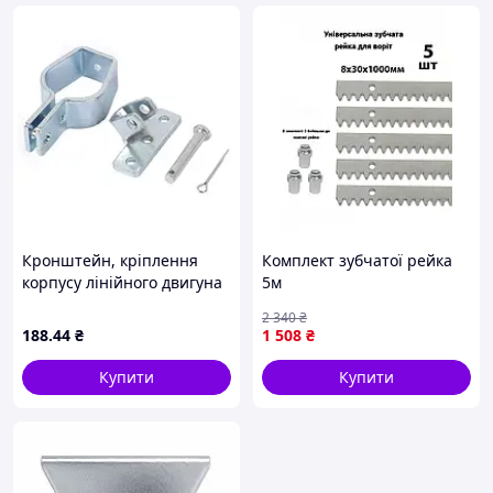
Кронштейн, кріплення
Комплект зубчатої рейка
корпусу лінійного двигуна
5м
2 340
₴
188
.44
₴
1 508
₴
Купити
Купити