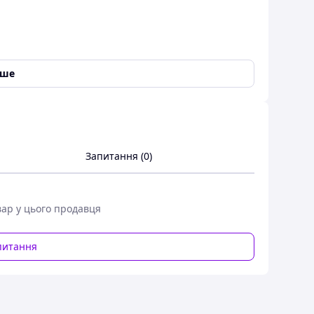
іше
Запитання (0)
вар у цього продавця
питання