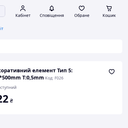
Кабінет
Сповіщення
Обране
Кошик
іт
оративний елемент Тип 5:
*500mm T:0,5mm
Код: F026
ступний
22
₴