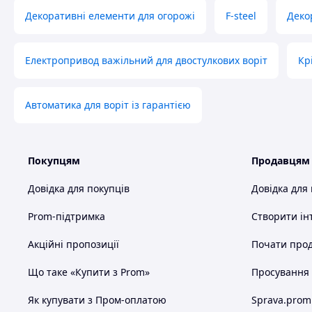
Декоративні елементи для огорожі
F-steel
Деко
Електропривод важільний для двостулкових воріт
Кр
Автоматика для воріт із гарантією
Покупцям
Продавцям
Довідка для покупців
Довідка для
Prom-підтримка
Створити ін
Акційні пропозиції
Почати прод
Що таке «Купити з Prom»
Просування в
Як купувати з Пром-оплатою
Sprava.prom