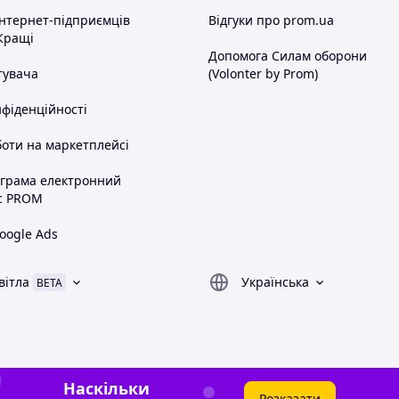
інтернет-підприємців
Відгуки про prom.ua
Кращі
Допомога Силам оборони
тувача
(Volonter by Prom)
нфіденційності
оти на маркетплейсі
ограма електронний
с PROM
oogle Ads
вітла
Українська
BETA
Наскільки
Розказати