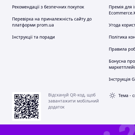
Рекомендації з безпечних покупок
Премія для 
Ecommerce.
Перевірка на приналежність сайту до
платформи prom.ua
Угода корис
Інструкції та поради
Політика ко
Правила роб
Бонусна пр
маркетплей
Інструкція G
Відскануй QR-код, щоб
Тема
-
с
завантажити мобільний
додаток