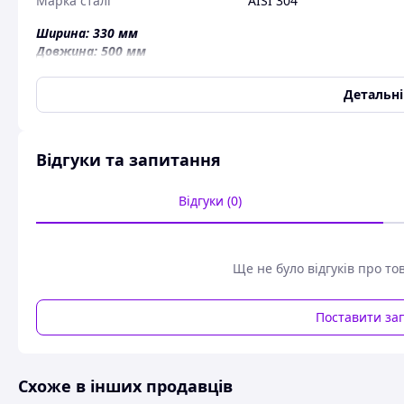
Марка сталі
AISI 304
Ширина: 330 мм
Довжина: 500 мм
Товщина: 0,5 мм
Детальн
Доставка перевізниками по всій Україні!
Відгуки та запитання
Відгуки (0)
Ще не було відгуків про то
Поставити за
Схоже в інших продавців