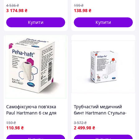
8M7E553K88
B87P553P50
4 536
₴
199
₴
3 174
.98
₴
138
.98
₴
Купити
Купити
Самофіксуюча пов'язка
Трубчастий медичний
Paul Hartmann 6 см для
бинт Hartmann Стульпа-
суглобів, 87T5A534M8
фікс розмір 5, T87A55P387
159
₴
3 572
₴
110
.98
₴
2 499
.98
₴