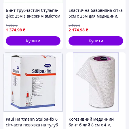
Бинт трубчастий Стульпа-
Еластична бавовняна сітка
фікс 25м з високим вмістом
5см х 25м для медицини,
бавовни 8X75538PB4
A875E538H6
1 965
₴
3 108
₴
1 374
.98
₴
2 174
.98
₴
Купити
Купити
Paul Hartmann Stulpa-fix 6
Когезивний медичний
сітчаста пов'язка на тулуб
бинт білий 8 см х 4 м,