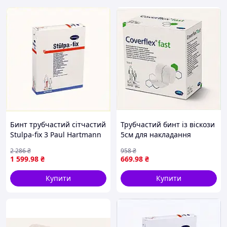
Бинт трубчастий сітчастий
Трубчастий бинт із віскози
Stulpa-fix 3 Paul Hartmann
5см для накладання
25 м, 875P53B85C
компресійних пов'язок,
2 286
₴
958
₴
M7797364X
1 599
.98
₴
669
.98
₴
Купити
Купити