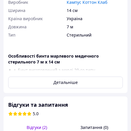
Виробник
Кампус Коттон Клаб
Ширина
14 см
Країна виробник
Україна
Довжина
7 м
Тип
Стерильний
Особливості бинта марлевого медичного
стерильного 7 м х 14 см
Бинт виготовлений з марлі 20-го типу
2
(щільність 27 г/м
).
Детальніше
Чіткість в межах відхилень по довжині та
ширині.
Легкість в розмотуванні (нитки кромки не
плутаються).
Відгуки та запитання
Висока капілярність (біля 11 см).
Розривне навантаження по довжині вище
5.0
норми (біля 90 Н).
Висока ступінь білизни.
Відгуки (2)
Запитання (0)