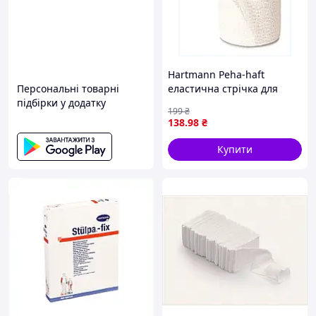
Hartmann Peha-haft
Персональні товарні
еластична стрічка для
підбірки у додатку
фіксації, 87E5K5B350
199
₴
138
.98
₴
Купити