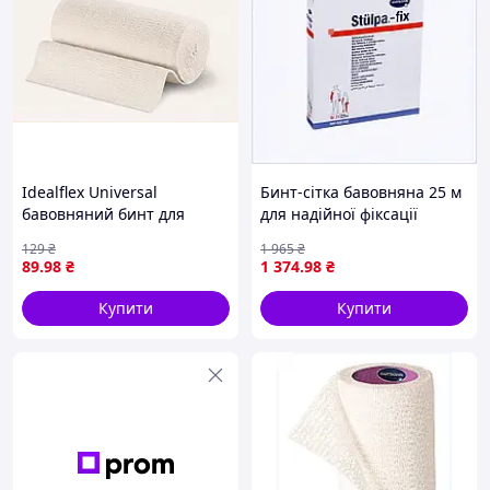
Idealflex Universal
Бинт-сітка бавовняна 25 м
бавовняний бинт для
для надійної фіксації
тривалого носіння білий
компресів 8C755BE384
129
₴
1 965
₴
8TM781A375
89
.98
₴
1 374
.98
₴
Купити
Купити