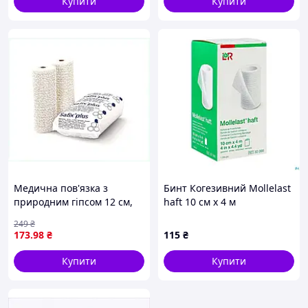
Купити
Купити
Медична пов'язка з
Бинт Когезивний Mollelast
природним гіпсом 12 см,
haft 10 см х 4 м
виробник Німеччина
249
₴
8M158K237
173
.98
₴
115
₴
Купити
Купити