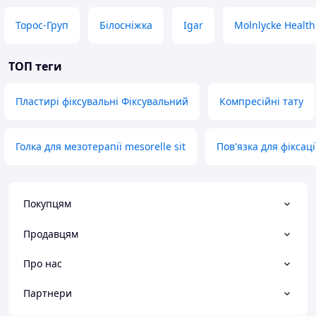
Торос-Груп
Білосніжка
Igar
Molnlycke Health
ТОП теги
Пластирі фіксувальні Фіксувальний
Компресійні тату
Голка для мезотерапії mesorelle sit
Пов'язка для фіксац
Покупцям
Продавцям
Про нас
Партнери