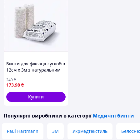
Бинти для фіксації суглобів
12см х 3м з натуральним
гіпсом, 815K8X237A
249
₴
173
.98
₴
Купити
Популярні виробники
в категорії
Медичні бинти
Paul Hartmann
3М
Укрмедтекстиль
Белосне