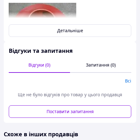
Детальніше
Відгуки та запитання
Відгуки (0)
Запитання (0)
Робоче колесо Д 200-36, Д 200-90, 1Д 200-90, Д 315-71,
1Д 315-71, Д 320-50, Д 630-90, 1Д 630-90, 1Д 1250-63, Д
Всі
1250-63, Д 1250-65, Д 1250-125, 1Д 1250-125, Д 1600-90,
1Д 1600-90, колесо, робоче відцентрового типу,
креслення, розміри, вага, вага, вага, маса, паспорт,
Ще не було відгуків про товар у цього продавця
робоче колесо, ціна, грн, wtyf, uhy, hf,jxtt rjktcj, rjktcj
hf,jxtt, Україна, Росія.
Поставити запитання
Схоже в інших продавців