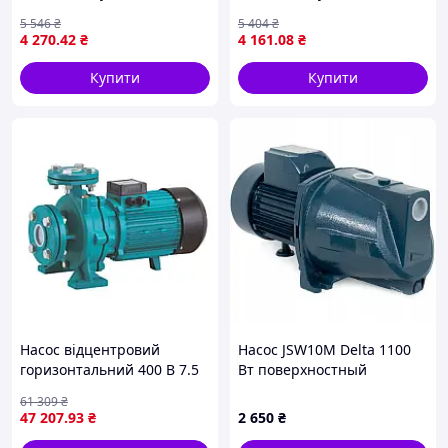
кВт Hmax 42 м Qmax 80 л/
кВт Hmax 38 м Qmax 58 л/
5 546
₴
5 404
₴
хв AQUATICA JSWa10M
хв неірж LEO EKJ-802S
4 270
.42
₴
4 161
.08
₴
(775083)
(775312)
Купити
Купити
Насос відцентровий
Насос JSW10М Delta 1100
горизонтальний 400 В 7.5
Вт поверхностный
кВт H 95(72)м Q 400(317) л/
центробежный
61 309
₴
хв LEO 3.0 XST32-250/75
самовсасывающий, полив
47 207
.93
₴
2 650
₴
(7715593)
перекачка орошение