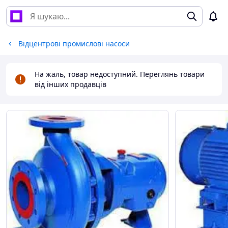
Відцентрові промислові насоси
На жаль, товар недоступний. Переглянь товари
від інших продавців