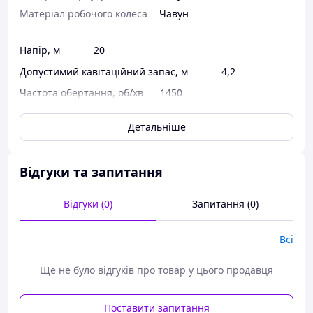
Матеріал робочого колеса
Чавун
Напір, м 20
Допустимий кавітаційний запас, м 4,2
Частота обертання, об/хв 1450
Потужність двигуна, кВт 30
Детальніше
Подавання, м3/год 315
Відгуки та запитання
Центробежне колесо складається з двох дисків, між
Відгуки (0)
Запитання (0)
якими, з'єднуючи їх у єдину конструкцію, розміщені
лопаті, плавно вигнуті в бік, протилежну напрямку
Всі
обертання колеса.
Під час обертання колеса на кожну частинку рідини,
Ще не було відгуків про товар у цього продавця
що розміщена всередині колеса, діє відцентрова сила,
прямо пропорційно відстоянню частинки від центру
колеса та квадрату кутової швидкості обертання колеса.
Поставити запитання