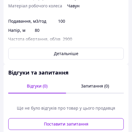
Матеріал робочого колеса
Чавун
Подавання, м3/год 100
Напір, м 80
Частота обертання, об/хв 2900
Споживана потужність, кВт 40
Детальніше
Гідравлічна характеристика насосів 1К 100-65-250
Допустимий кавітаційний запас, м 4.5
Відгуки та запитання
КПД насоса, % 67
Маса насоса, кг 90
Відгуки (0)
Запитання (0)
ГАБАРІТНА ХАРАКТЕРИСТИКА
1К 100-65-250
Ще не було відгуків про товар у цього продавця
Центробежне колесо складається з двох дисків, між
Поставити запитання
якими, з'єднуючи їх у єдину конструкцію, розміщені