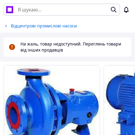
Відцентрові промислові насоси
На жаль, товар недоступний. Переглянь товари
від інших продавців