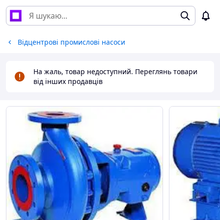
Відцентрові промислові насоси
На жаль, товар недоступний. Переглянь товари
від інших продавців