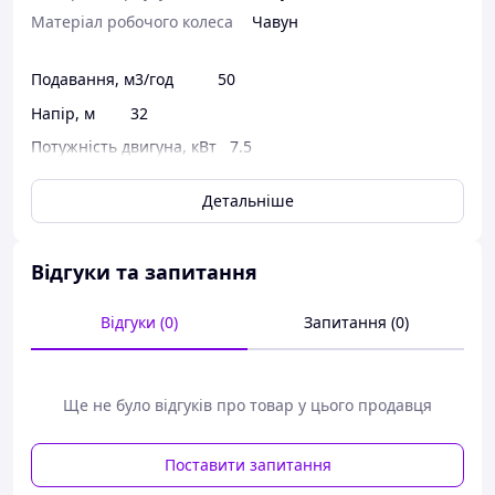
Матеріал робочого колеса
Чавун
Подавання, м3/год 50
Напір, м 32
Потужність двигуна, кВт 7.5
Частота обертання, об/хв 2900
Детальніше
Допустимий кавітаційний запас, м 4
Тиск на вході, кг/см2, не більш ніж 3.5
Відгуки та запитання
Маса, кг 56
Маса агрегату, кг 119
Відгуки (0)
Запитання (0)
Потужність насоса, кВт 6.2
ККД насоса, %, не менш ніж 70
Ще не було відгуків про товар у цього продавця
Качечка через сальникове ущільнення, л/год, не більш
ніж 2
Поставити запитання
Номінальний діаметр робочого колеса, мм 165