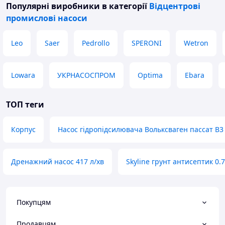
Популярні виробники
в категорії
Відцентрові
промислові насоси
Leo
Saer
Pedrollo
SPERONI
Wetron
Lowara
УКРНАСОСПРОМ
Optima
Ebara
ТОП теги
Корпус
Насос гідропідсилювача Вольксваген пассат B3
Дренажний насос 417 л/хв
Skyline грунт антисептик 0.
Покупцям
Продавцям