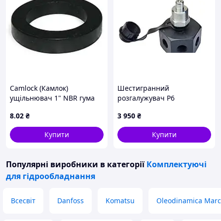
Camlock (Камлок)
Шестигранний
ущільнювач 1" NBR гума
розгалужувач Р6
8
.02
₴
3 950
₴
Купити
Купити
Популярні виробники
в категорії
Комплектуючі
для гідрообладнання
Всесвіт
Danfoss
Komatsu
Oleodinamica Marc