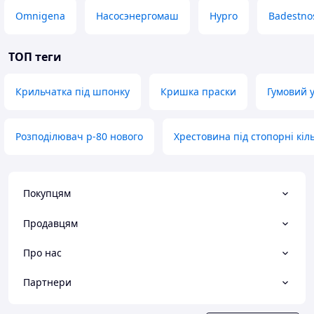
Omnigena
Насосэнергомаш
Hypro
Badestno
ТОП теги
Крильчатка під шпонку
Кришка праски
Гумовий 
Розподілювач р-80 нового
Хрестовина під стопорні кіл
Покупцям
Продавцям
Про нас
Партнери