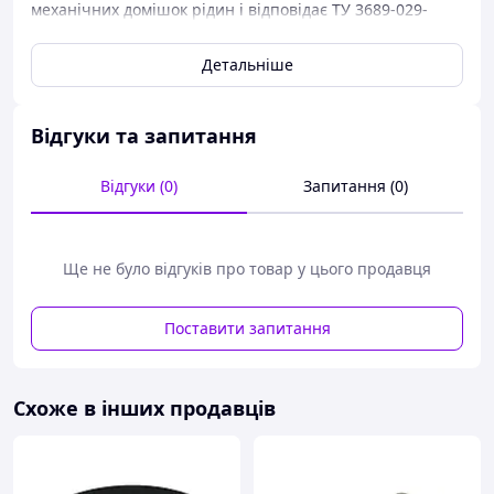
механічних домішок рідин і відповідає ТУ 3689-029-
10524112-99 і нормативно-технічної документації
РК-2.00.00.00.
Детальніше
Основні параметри та характеристики вихрового
колеса
Відгуки та запитання
Відгуки (0)
Запитання (0)
Робоча частота
1450
обертання, об/хв.
Діаметр отвору, мм
40
Ще не було відгуків про товар у цього продавця
Висота, мм
40
Діаметр, мм
200
Поставити запитання
Маса, кг
2,0
Схоже в інших продавців