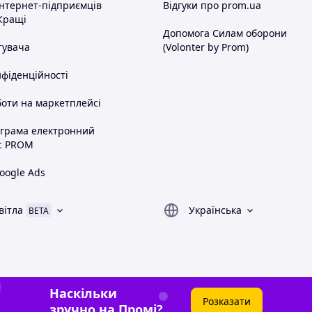
інтернет-підприємців
Відгуки про prom.ua
Кращі
Допомога Силам оборони
тувача
(Volonter by Prom)
нфіденційності
оти на маркетплейсі
ограма електронний
с PROM
oogle Ads
вітла
Українська
BETA
Наскільки
Розказати
зручно на Промі?