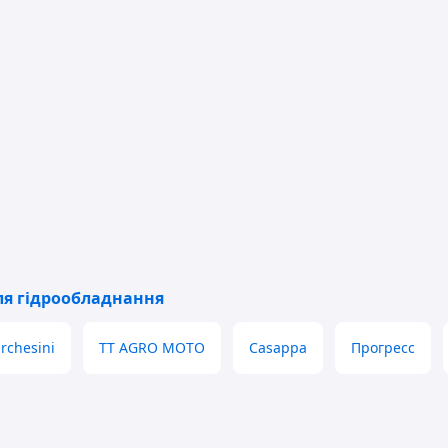
ля гідрообладнання
rchesini
TT AGRO MOTO
Casappa
Прогресс