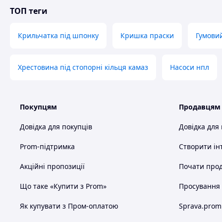
ТОП теги
Крильчатка під шпонку
Кришка праски
Гумови
Хрестовина під стопорні кільця камаз
Насоси нпл
Покупцям
Продавцям
Довідка для покупців
Довідка для
Prom-підтримка
Створити ін
Акційні пропозиції
Почати прод
Що таке «Купити з Prom»
Просування в
Як купувати з Пром-оплатою
Sprava.prom