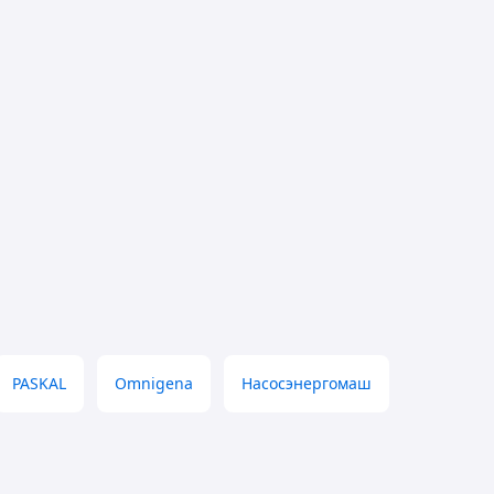
PASKAL
Omnigena
Насосэнергомаш