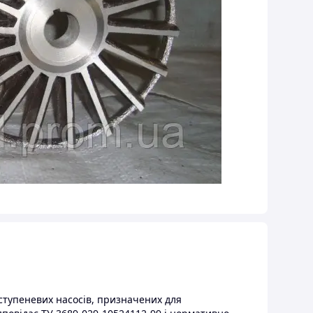
ступеневих насосів, призначених для