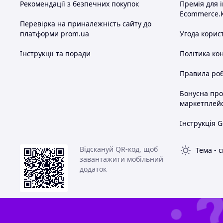
Рекомендації з безпечних покупок
Премія для 
Ecommerce.
Перевірка на приналежність сайту до
платформи prom.ua
Угода корис
Інструкції та поради
Політика ко
Правила роб
Бонусна пр
маркетплей
Інструкція G
Відскануй QR-код, щоб
Тема
-
с
завантажити мобільний
додаток