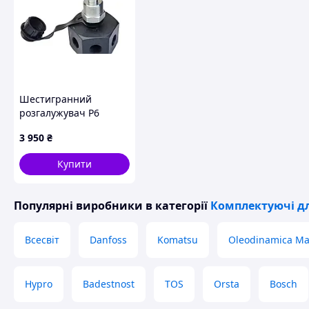
Шестигранний
розгалужувач Р6
3 950
₴
Купити
Популярні виробники
в категорії
Комплектуючі д
Всесвіт
Danfoss
Komatsu
Oleodinamica Ma
Hypro
Badestnost
TOS
Orsta
Bosch