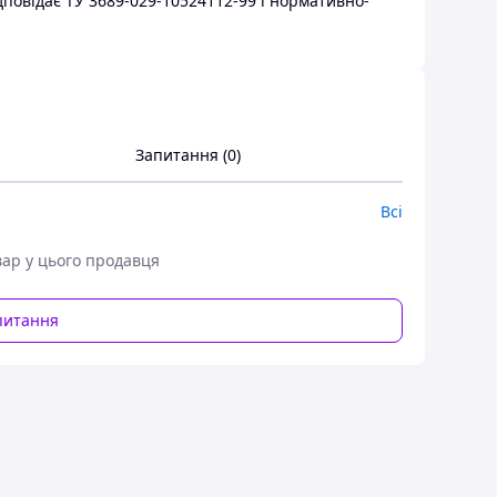
дповідає ТУ 3689-029-10524112-99 і нормативно-
Запитання (0)
Всі
вар у цього продавця
питання