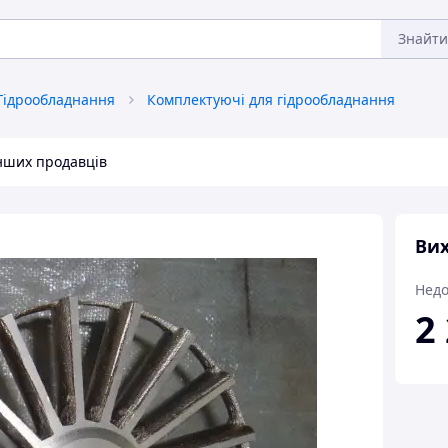
Знайти
Гідрообладнання
Комплектуючі для гідрообладнання
інших продавців
Вих
Недо
2