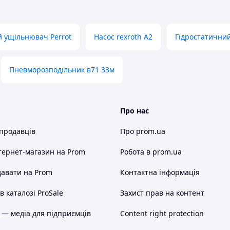
й ущільнювач Perrot
Насос rexroth A2
Гідростатичний
Пневморозподільник в71 33м
Про нас
 продавців
Про prom.ua
тернет-магазин
на Prom
Робота в prom.ua
авати на Prom
Контактна інформація
 каталозі ProSale
Захист прав на контент
 — медіа для підприємців
Content right protection