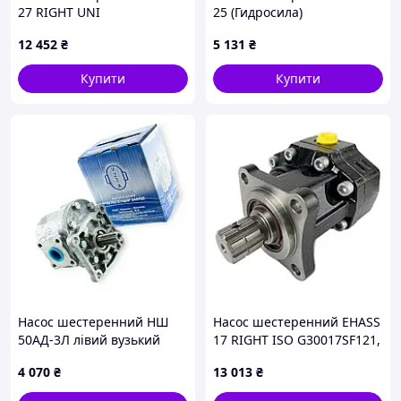
27 RIGHT UNI
25 (Гидросила)
G30027UF421, 27 см³/об,
12 452
₴
5 131
₴
290 бар | Kazel, Туреччина
Купити
Купити
Насос шестеренний НШ
Насос шестеренний EHASS
50АД-3Л лівий вузький
17 RIGHT ISO G30017SF121,
(VZTA) Агрегатный Завод
17 см³/об, 300 бар | Kazel,
4 070
₴
13 013
₴
Туреччина