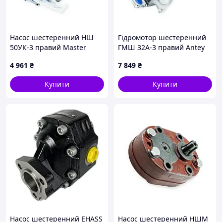
Насос шестеренний НШ
Гідромотор шестеренний
50УК-3 правий Master
ГМШ 32А-3 правий Antey
(плоский) (Гидросила)
(Гидросила)
4 961
₴
7 849
₴
Купити
Купити
Насос шестеренний EHASS
Насос шестеренний НШМ