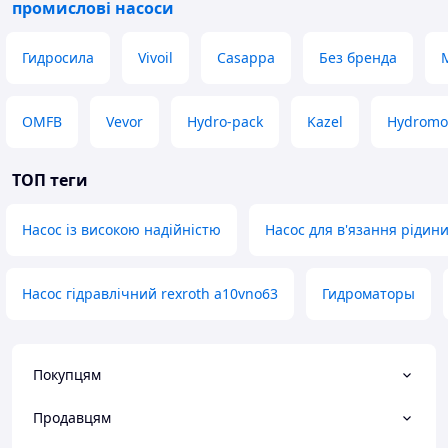
промислові насоси
Гидросила
Vivoil
Casappa
Без бренда
OMFB
Vevor
Hydro-pack
Kazel
Hydromo
ТОП теги
Насос із високою надійністю
Насос для в'язання рідин
Насос гідравлічний rexroth a10vno63
Гидроматоры
Покупцям
Продавцям