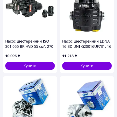
Насос шестеренний ISO
Насос шестеренний EDNA
301 055 BR HVD 55 см³, 270
16 BD UNI G20016UF731, 16
бар, двосторонній | HVD,
см³/об, 280 бар | Kazel,
10 096
₴
11 218
₴
Італія
Туреччина
Купити
Купити