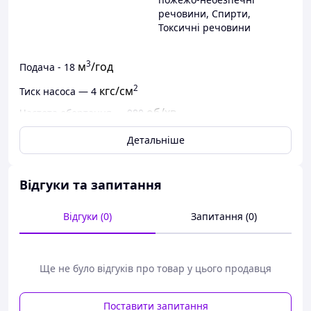
речовини
,
Спирти
,
Токсичні речовини
3
м
/год
Подача - 18
2
кгс/см
Тиск насоса — 4
об/хв
Частота обертання — 980
кВт
Потужність двигуна — 5.5-7.5
Детальніше
Вакууметрична висота всмоктування — 5 м
ККД насоса в агрегаті не менш ніж 52%
Відгуки та запитання
Маса насоса 43.5 кг
Відгуки (0)
Запитання (0)
Маса агрегату 207 кг
Ще не було відгуків про товар у цього продавця
Умовне позначення електронасосних агрегатів:
Поставити запитання