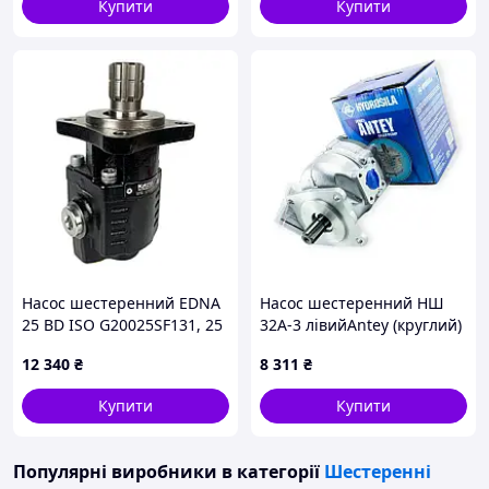
Купити
Купити
Насос шестеренний EDNA
Насос шестеренний НШ
25 BD ISO G20025SF131, 25
32А-3 лівийAntey (круглий)
см³/об, 220 бар | Kazel,
(Гидросила)
12 340
₴
8 311
₴
Туреччина
Купити
Купити
Популярні виробники
в категорії
Шестеренні