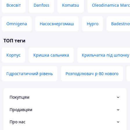
Всесвіт
Danfoss
Komatsu
Oleodinamica Marc
Д2500-62
Н06.004.20.01-11
Д3200-33
Omnigena
Насосэнергомаш
Hypro
Badestno
Д3200-75
Д4000-22
ТОП теги
Д5000-32
В-4025
Д6300-27
Корпус
Кришка сальника
Крильчатка під шпонку
Д12500-24
В-13288
Корпус насоса, кришка насоса
Гідростатичний рівень
Розподілювач р-80 нового
Н06.011.20.01
Д2000-21
Н06.011.20.02
Покупцям
Н06.010.20.01
Д2000-100
Н06.010.20.02
Продавцям
Н06.009.20.01
Д2500-62
Про нас
Н06.009.20.02