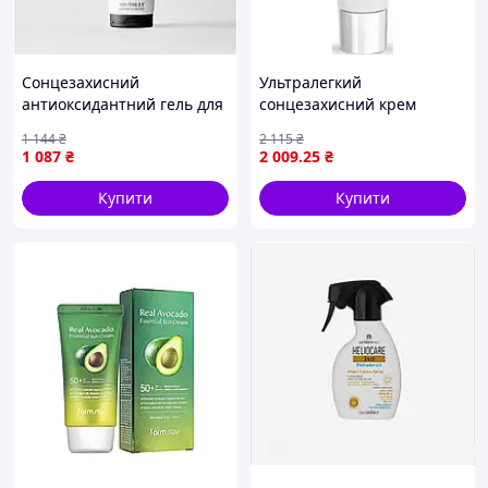
Сонцезахисний
Ультралегкий
антиоксидантний гель для
сонцезахисний крем
тіла Cantabria Labs
Dermo28 Illumina Skin
1 144
₴
2 115
₴
HELIOCARE 360 ADVANCED
Defense SPF50 30 мл
1 087
₴
2 009
.25
₴
GEL SPF 50+, 250 мл
Купити
Купити