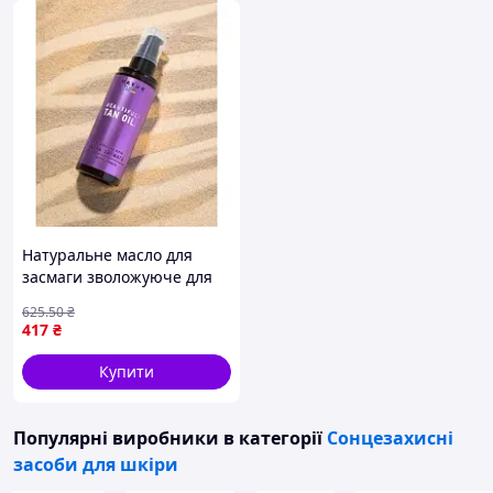
Натуральне масло для
засмаги зволожуюче для
всіх типів шкіри швидке
625
.50
₴
отримання красивого
417
₴
відтінку 120 мл BROWN
Купити
Популярні виробники
в категорії
Сонцезахисні
засоби для шкіри