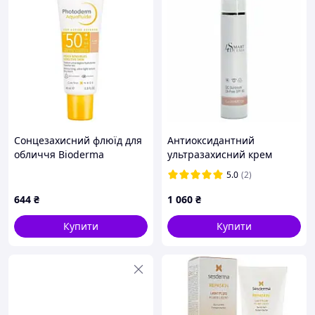
Сонцезахисний флюїд для
Антиоксидантний
обличчя Bioderma
ультразахисний крем
Photoderm Aquafluide
Illumination QC Sunblock
5.0
(2)
Golden SPF 50+ 40 мл 03273
Oil-Free SPF 80
644
₴
1 060
₴
Купити
Купити