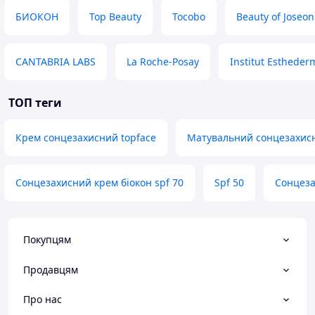
БИОКОН
Top Beauty
Tocobo
Beauty of Joseon
CANTABRIA LABS
La Roche-Posay
Institut Estheder
ТОП теги
Крем сонцезахисний topface
Матувальний сонцезахисн
Сонцезахисний крем біокон spf 70
Spf 50
Сонцеза
Покупцям
Продавцям
Про нас