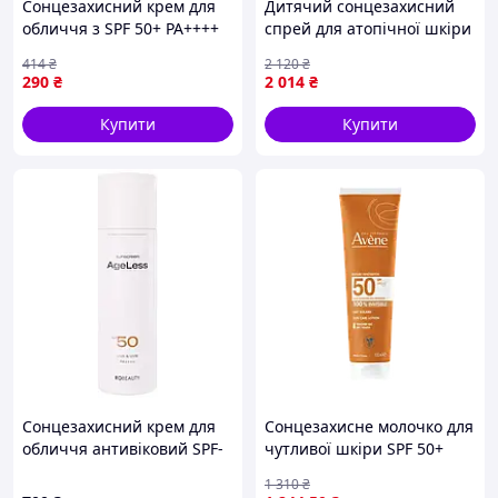
Сонцезахисний крем для
Дитячий сонцезахисний
обличчя з SPF 50+ PA++++
спрей для атопічної шкіри
FarmStay Real Avocado, 70
Cantabria Labs HELIOCARE
414
₴
2 120
₴
мл
360º PEDIATRICS ATOPIC
290
₴
2 014
₴
LOTION SPRAY SPF 50 250
мл
Купити
Купити
Сонцезахисний крем для
Сонцезахисне молочко для
обличчя антивіковий SPF-
чутливої шкіри SPF 50+
50 RoBeauty, 50 г
Avene Very High Protection
1 310
₴
Lotion SPF50+ 100 мл