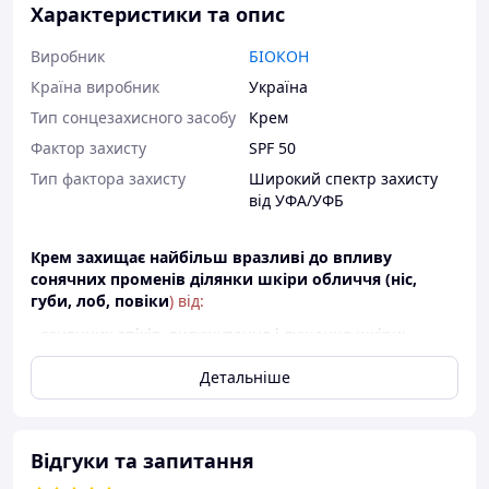
Характеристики та опис
Виробник
БІОКОН
Країна виробник
Україна
Тип сонцезахисного засобу
Крем
Фактор захисту
SPF 50
Тип фактора захисту
Широкий спектр захисту
від УФА/УФБ
Крем захищає найбільш вразливі до впливу
сонячних променів ділянки шкіри обличчя (ніс,
губи, лоб, повіки
) від:
- сонячних опіків, висушування і лущення шкіри;
- алергійних реакцій, що викликані сонячними
Детальніше
променями UVA/UVB.
IННОВАЦIЯ!
Захиствід HEV-променів (видиме синє світлота
Відгуки та запитання
випромінювання віде кранів і моніторів) забезпечує
профілактику передчасного старіння шкіри і вікової