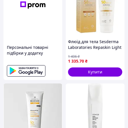
Флюїд для тела Sesderma
Персональні товарні
Laboratories Repaskin Light
підбірки у додатку
Fluid Body Sunscreen Spf
1 406
₴
50 200 мл
1 335
.70
₴
Купити