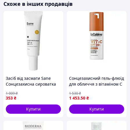
Схоже в інших продавців
Засіб від засмаги Sane
Сонцезахисний гель-флюїд
Сонцезахисна сироватка
для обличчя з вітаміном С
для обличчя SPF30 30 мл
SPF30 GEL VIT-C INVISIBLE
1 009
₴
1 530
₴
(4820266832360)
SPF30 LaCabine, 30 мл
353
₴
1 453
.50
₴
Купити
Купити