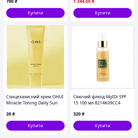
700
₴
1 244
.50
₴
(3282770396874)
Купити
Купити
Сонцезахисний крем OHUI
Сяючий флюїд MyIDi SPF
Miracle Toning Daily Sun
15 100 мл 8214K09CC4
SPF50+PA++++ забезпечує
20
₴
320
₴
захист від
ультрафіолетових
Купити
Купити
променів SPF50+PA++++
1мл