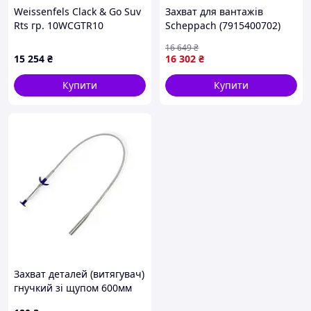
Weissenfels Clack & Go Suv
Захват для вантажів
Rts гр. 10WCGTR10
Scheppach (7915400702)
для вилкового
16 649
₴
навантажувача
15 254
₴
16 302
₴
Купити
Купити
Захват деталей (витягувач)
гнучкий зі щупом 600мм
Geko