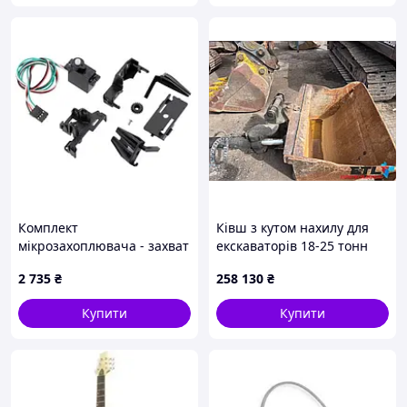
Комплект
Ківш з кутом нахилу для
мікрозахоплювача - захват
екскаваторів 18-25 тонн
з мікросервоприводом -
2 735
₴
258 130
₴
Pololu 3551
Купити
Купити