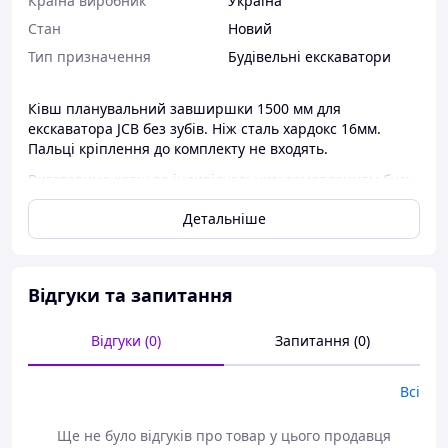
Країна виробник
Україна
Стан
Новий
Тип призначення
Будівельні екскаватори
Ківш планувальний завширшки 1500 мм для
екскаватора JCB без зубів. Ніж сталь хардокс 16мм.
Пальці кріплення до комплекту не входять.
Виготовимо ковш за індивідуальним замовленням будь-
якої ширини, за кресленнями замовника
Детальніше
Відгуки та запитання
Відгуки (0)
Запитання (0)
Всі
Ще не було відгуків про товар у цього продавця