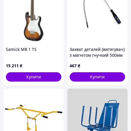
Samick MB 1 TS
Захват деталей (витягувач)
з магнітом гнучкий 500мм
Geko
15 211
₴
467
₴
Купити
Купити