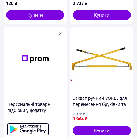
120
₴
2 737
₴
Pololu 3551
Купити
Купити
Захват ручний VOREL для
Персональні товарні
перенесення бруківки та
підбірки у додатку
бордюрів з шириною
7 928
₴
захвату 80-110 см
3 964
₴
Купити