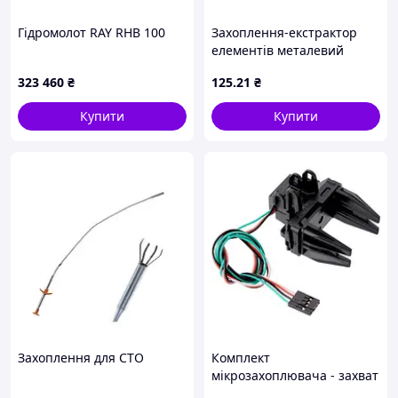
Гідромолот RAY RHB 100
Захоплення-екстрактор
елементів металевий
323 460
₴
125
.21
₴
Купити
Купити
Захоплення для СТО
Комплект
мікрозахоплювача - захват
з мікросервоприводом -