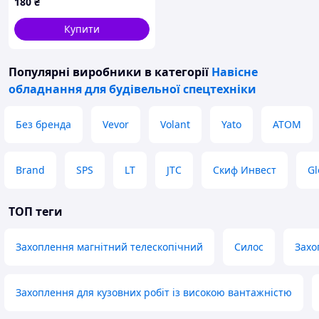
180
₴
Купити
Популярні виробники
в категорії
Навісне
обладнання для будівельної спецтехніки
Без бренда
Vevor
Volant
Yato
ATOM
Brand
SPS
LT
JTC
Скиф Инвест
Gl
ТОП теги
Захоплення магнітний телескопічний
Силос
Захо
Захоплення для кузовних робіт із високою вантажністю