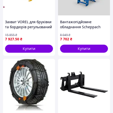
Захват VOREL для бруківки
Вантажопідйомне
та бордюрів регульований
обладнання Scheppach
75-100 см для укладки та
7908801704, кузов для дров
15 855
₴
8 049
₴
благоустрою територій
7 927
.50
₴
7 702
₴
Купити
Купити