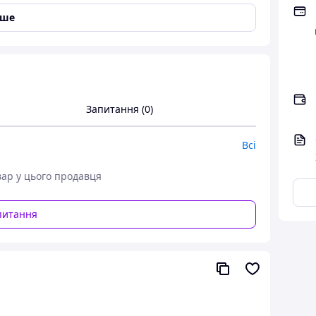
іше
Запитання (0)
Всі
вар у цього продавця
питання