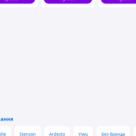
кання
lle
Stenson
Ardesto
Yiwu
Без бренда