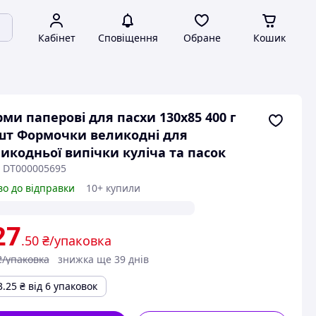
Кабінет
Сповіщення
Обране
Кошик
ми паперові для пасхи 130х85 400 г
шт Формочки великодні для
икодньої випічки куліча та пасок
: DT000005695
во до відправки
10+ купили
27
.50
₴/упаковка
₴/упаковка
знижка ще 39 днів
3.25
₴
від 6 упаковок