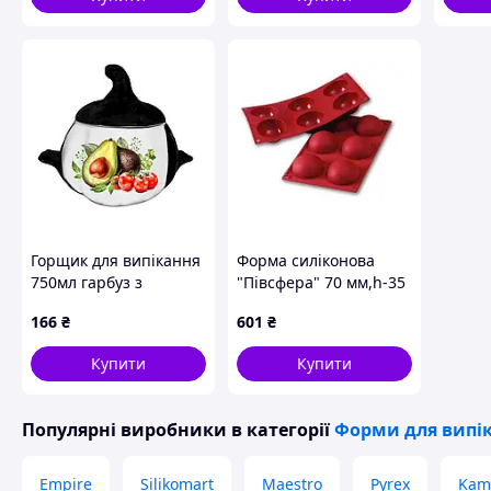
Горщик для випікання
Форма силіконова
750мл гарбуз з
"Півсфера" 70 мм,h-35
ручками Авокадо ТМ
мм Martellato SF002/N
166
₴
601
₴
FARGLASS
Купити
Купити
Популярні виробники
в категорії
Форми для випі
Empire
Silikomart
Maestro
Pyrex
Kami