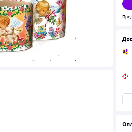
Прод
Дос
Опл