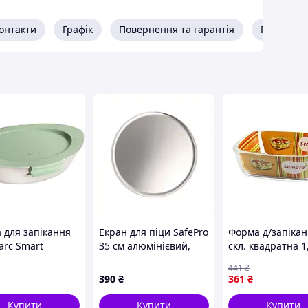
терських виробів
онтакти
Графік
Повернення та гарантія
Про прод
ів 85х130 400 г 50 шт. форми для куліча Christian,
ки пасок
 для запікання
Екран для піци SafePro
Форма д/запіка
arc Smart
35 см алюмінієвий,
скл. квадратна 1
e Carine, 32x20
65P15K513T
6311 ТМ SEMPRE
441
₴
24186)
390
₴
361
₴
Купити
Купити
Купити