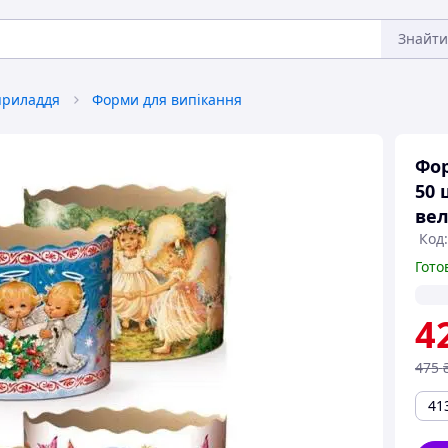
Знайти
приладдя
Форми для випікання
Фор
50 
вел
Код
Гото
4
475
41