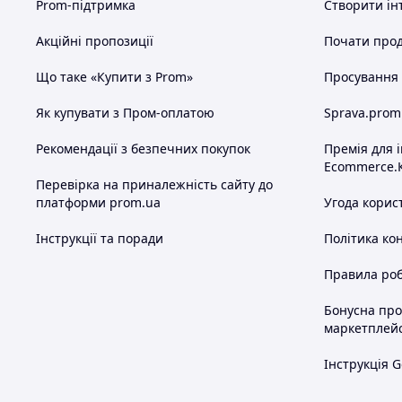
про пергаментні форми для пасхи, які забезпечать ідеаль
Prom-підтримка
Створити ін
Не проґавте можливість зробити свій великоднястий сті
Акційні пропозиції
Почати прод
паперовими формами для кулічів. Замовте зараз і отрима
Що таке «Купити з Prom»
Просування в
Схожі товари за характеристиками
Як купувати з Пром-оплатою
Sprava.prom
Рекомендації з безпечних покупок
Премія для 
Ecommerce.
Перевірка на приналежність сайту до
платформи prom.ua
Угода корис
Інструкції та поради
Політика ко
Правила роб
Бонусна пр
маркетплей
Інструкція G