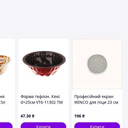
авця
ння
Форма тефлон. Кекс
Професійний екран
,5л
d=25см VT6-11302 ТМ
WINCO для піци 23 см
VITOL
алюмінієвий 02037
18K5E90T35
47
.30
₴
196
₴
Купити
Купити