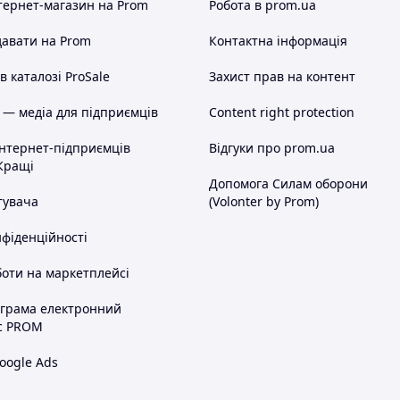
ну випічку без прилипання.
тернет-магазин
на Prom
Робота в prom.ua
л ще красивішим і смачнішим із нашими
авати на Prom
Контактна інформація
йте незабутній великодняне свято!
 каталозі ProSale
Захист прав на контент
 — медіа для підприємців
Content right protection
інтернет-підприємців
Відгуки про prom.ua
Кращі
Допомога Силам оборони
тувача
(Volonter by Prom)
нфіденційності
оти на маркетплейсі
ограма електронний
с PROM
oogle Ads