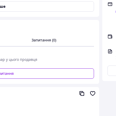
іше
Запитання (0)
вар у цього продавця
питання