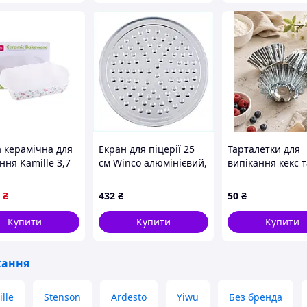
 керамічна для
Екран для піцерії 25
Тарталетки для
ння Kamille 3,7
см Winco алюмінієвий,
випікання кекс 
23*6,5 см.
C773M915C5
₴
432
₴
50
₴
Купити
Купити
Купити
кання
lle
Stenson
Ardesto
Yiwu
Без бренда