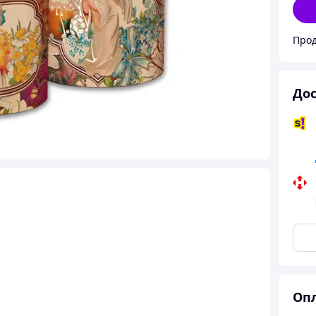
Прод
Дос
Опл