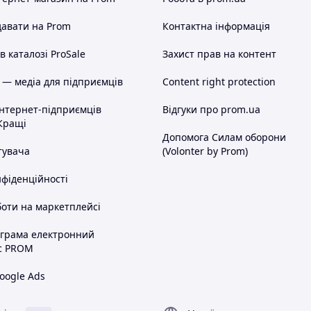
л ще красивішим і смачнішим із нашими
йте незабутній великодняне свято!
авати на Prom
Контактна інформація
 каталозі ProSale
Захист прав на контент
 — медіа для підприємців
Content right protection
інтернет-підприємців
Відгуки про prom.ua
Кращі
Допомога Силам оборони
тувача
(Volonter by Prom)
нфіденційності
оти на маркетплейсі
ограма електронний
с PROM
oogle Ads