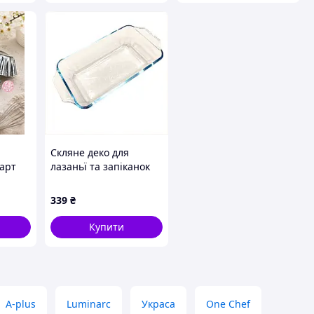
Скляне деко для
тарт
лазаньї та запіканок
6.5 см глибина,
87145T92MK
339
₴
Купити
A-plus
Luminarc
Украса
One Chef