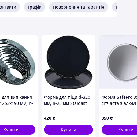
терських виробів
онтакти
Графік
Повернення та гарантія
Про прод
ів 85х130 400 г 50 шт. форми для куліча Christian,
ки пасок
 для випікання
Форма для піци d-320
Форма SafePro 3
 253х190 мм, h-
мм, h-25 мм Stalgast
сітчаста з алюмі
Martellato
560321
651551T3A
2
426
₴
390
₴
Купити
Купити
Купити