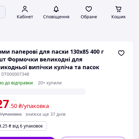
Кабінет
Сповіщення
Обране
Кошик
ми паперові для пасхи 130х85 400 г
шт Формочки великодні для
икодньої випічки куліча та пасок
: DT000007348
во до відправки
20+ купили
27
.50
₴/упаковка
₴/упаковка
знижка ще 37 днів
3.25
₴
від 6 упаковок