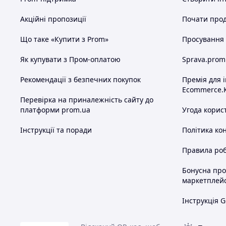
Не проґавте можливість зробити свій великоднястий сті
паперовими формами для кулічів. Замовте зараз і отрима
Акційні пропозиції
Почати прод
Що таке «Купити з Prom»
Просування в
Схожі товари за характеристиками
Як купувати з Пром-оплатою
Sprava.prom
Рекомендації з безпечних покупок
Премія для 
Ecommerce.
Перевірка на приналежність сайту до
платформи prom.ua
Угода корис
Інструкції та поради
Політика ко
Правила роб
Бонусна пр
маркетплей
Інструкція G