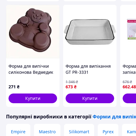
Форма для випічки
Форма для випікання
Форма
силіконова Ведмедик
GT PR-3331
запіка
Lessner Chef Choco
прямокутна 37x24x6.7
л. 35*
1 346
₴
676
₴
10248, 8XM715100
см керамічна
271
₴
673
₴
662
.48
жароміцна форма для
запікання Білий
Купити
Купити
Популярні виробники
в категорії
Форми для випі
Empire
Maestro
Silikomart
Pyrex
Kami