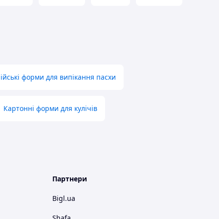
лійські форми для випікання пасхи
Картонні форми для кулічів
Партнери
Bigl.ua
Shafa