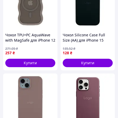
Чохол TPU+PC AquaWave
Чохол Silicone Case Full
with MagSafe для iPhone 12
Size (AA) для iPhone 15
Pro Max Grey (17004254)
54.Atrovirens (17002770)
271
.05
₴
135
.52
₴
257
₴
128
₴
Купити
Купити