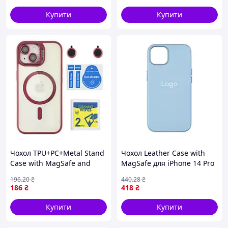
Купити
Купити
Чохол TPU+PC+Metal Stand
Чохол Leather Case with
Case with MagSafe and
MagSafe для iPhone 14 Pro
Camera Lenses для iPhone
Sky Blue (17003892)
196
.20
₴
440
.28
₴
14 Plum (17003483)
186
₴
418
₴
Купити
Купити