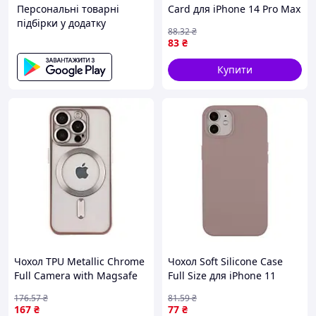
Персональні товарні
Card для iPhone 14 Pro Max
підбірки у додатку
Yellow (17004267)
88
.32
₴
83
₴
Купити
Чохол TPU Metallic Chrome
Чохол Soft Silicone Case
Full Camera with Magsafe
Full Size для iPhone 11
для iPhone 12 Pro Titan
07.Lavender (17003671)
176
.57
₴
81
.59
₴
(17003927)
167
₴
77
₴