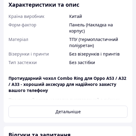
Характеристики та опис
Країна виробник
Китай
Форм-фактор
Панель (Накладка на
корпус)
Матеріал
ТПУ (термопластичний
поліуретан)
Візерунки і принти
Без візерунків і принтів
Тип застежки
Без застібки
Протиударний чохол Combo Ring для Oppo A53 / A32
/ A33 - хороший аксесуар для надійного захисту
вашого телефону
Практичний чохол-накладка виготовлений з якісних
матеріалів. Внутрішня частина чохла виготовлена з
Детальніше
міцного, м'якого термополіуретану. Зовні чохол має
надійний захист з пластикової накладки. Ця конструкція
надійно захищає корпус телефону від ушкоджень. Так
само чохол має металеве кільце, яке обертається на 360
Відгуки та запитання