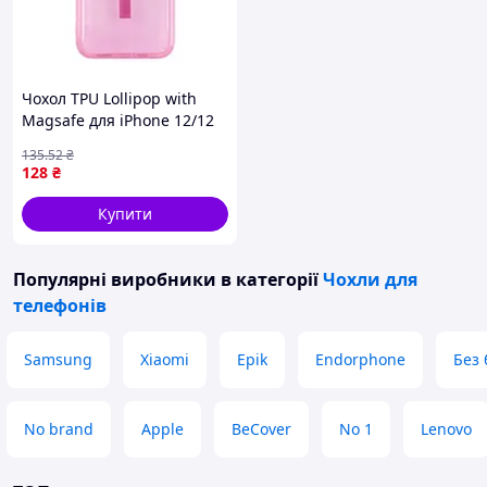
Чохол TPU Lollipop with
Magsafe для iPhone 12/12
Pro Pink (17002801)
135
.52
₴
128
₴
Купити
Популярні виробники
в категорії
Чохли для
телефонів
Samsung
Xiaomi
Epik
Endorphone
Без
No brand
Apple
BeCover
No 1
Lenovo