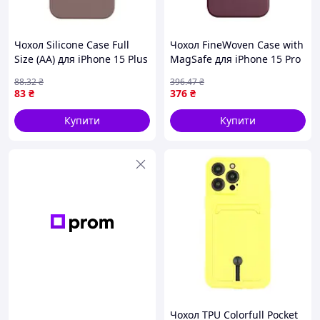
Чохол Silicone Case Full
Чохол FineWoven Case with
Size (AA) для iPhone 15 Plus
MagSafe для iPhone 15 Pro
07.Lavender (17003524)
Mulberry (17004481)
88
.32
₴
396
.47
₴
83
₴
376
₴
Купити
Купити
Чохол TPU Colorfull Pocket