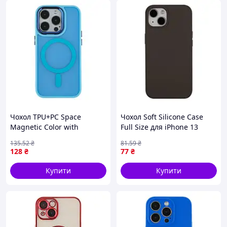
Чохол TPU+PC Space
Чохол Soft Silicone Case
Magnetic Color with
Full Size для iPhone 13
Magsafe для iPhone 14 Pro
35.Dark Olive (17004451)
135
.52
₴
81
.59
₴
Blue (17003828)
128
₴
77
₴
Купити
Купити