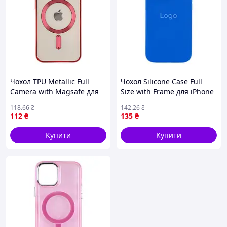
Чохол TPU Metallic Full
Чохол Silicone Case Full
Camera with Magsafe для
Size with Frame для iPhone
iPhone 15 Red (17003034)
14 Pro Max 44.Shiny Blue
118
.66
₴
142
.26
₴
(17003397)
112
₴
135
₴
Купити
Купити