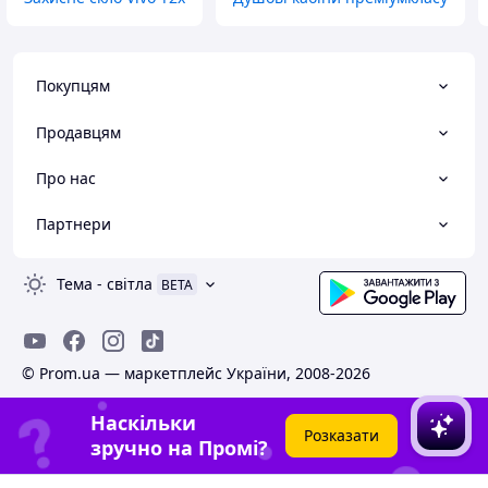
Покупцям
Продавцям
Про нас
Партнери
Тема
-
світла
BETA
© Prom.ua — маркетплейс України, 2008-2026
Наскільки
Розказати
зручно на Промі?