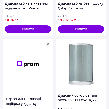
Душова кабіна з низьким
Душова кабіна без піддону
піддоном Lidz Wawel
Q-Tap Capricorn
SC80x80SATLOWFR,
BLA10128RC6 Clear,
11 822
₴
22 389
₴
квадратна
покриття CalcLess
10 049
₴
19 702
.32
₴
Купити
Купити
Душовий бокс Lidz Tani
Персональні товарні
SB90x90.SAT.LOW.FR, скло
підбірки у додатку
Frost 4 мм
17 733
₴