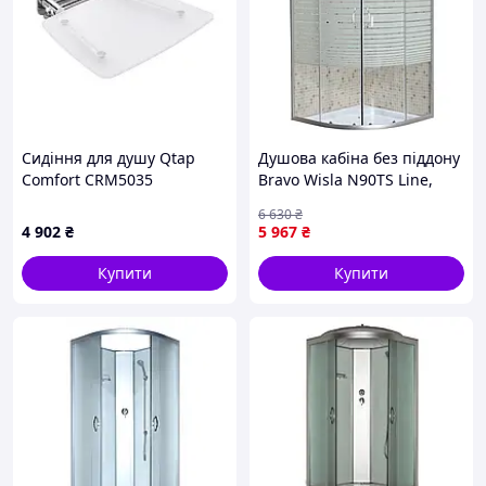
Сидіння для душу Qtap
Душова кабіна без піддону
Comfort CRM5035
Bravo Wisla N90TS Line,
напівкругла
6 630
₴
4 902
₴
5 967
₴
Купити
Купити