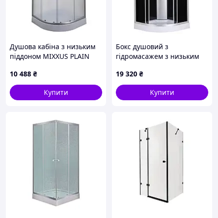
Душова кабіна з низьким
Бокс душовий з
піддоном MIXXUS PLAIN
гідромасажем з низьким
SCT02-90x90x195-FB SATIN
піддоном MIXXUS STRONG
10 488
₴
19 320
₴
матове скло 4мм (MI6896)
SBH02-90x90x215-GR SATIN
сіре тоноване скло 4мм
Купити
Купити
(MI6891)