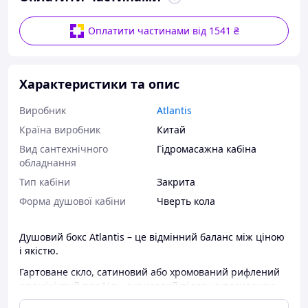
Оплатити частинами від 1541 ₴
Характеристики та опис
Виробник
Atlantis
Країна виробник
Китай
Вид сантехнічного
Гідромасажна кабіна
обладнання
Тип кабіни
Закрита
Форма душової кабіни
Чверть кола
Душовий бокс Atlantis – це відмінний баланс між ціною
і якістю.
Гартоване скло, сатиновий або хромований рифлений
алюмінієвий профіль, акриловий піддон з посиленою
ДСП плитою, що збільшує максимально допустиме