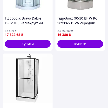
Гідробокс Bravo Dabie
Гідробокс 90-30 BF W RC
L90MMS, напівкруглий
90x90х215 см середній
піддон ( А0061446 )
18 829
₴
23 259
.60
₴
17 322
.68
₴
16 380
₴
Купити
Купити