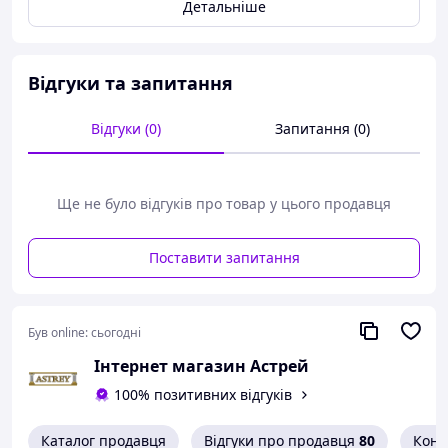
Детальніше
навантаження. Купуючи душовий бокс Atlantis ви
отримуєте гарну якість товару і просту збірку.
Гарантія від виробника 12 місяців
Відгуки та запитання
Відгуки (0)
Запитання (0)
Ще не було відгуків про товар у цього продавця
Поставити запитання
Був online:
сьогодні
Інтернет магазин Астрей
100% позитивних відгуків
Каталог продавця
Відгуки про продавця
80
Конт