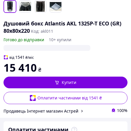
Душовий бокс Atlantis AKL 1325P-T ECO (GR)
80х80х220
Код: akl011
Готово до відправки
10+ купили
1541
від
₴
/міс
15 410
₴
Купити
Оплатити частинами від 1541 ₴
100%
Продавець Інтернет магазин Астрей
Оплатити частинами