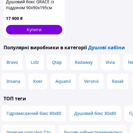
Душовий бокс GRACE із
піддоном 90x90x195см
чорний 310358 SLD-319B-
17 900
₴
mat
Купити
Популярні виробники
в категорії
Душові кабіни
Bravo
Lidz
Qtap
Radaway
Vivia
Ne
Insana
Koer
Aquanil
Veronis
Ravak
ТОП теги
Гідромасажний бокс 80х80
Душовий бокс 80х80
Г
Захисне скло Vivo T2x
Душові кабіни преміумкласу