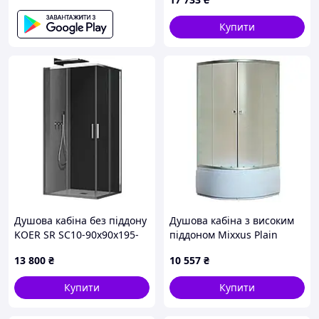
Купити
Душова кабіна без піддону
Душова кабіна з високим
KOER SR SC10-90x90x195-
піддоном Mixxus Plain
TR-01 прозоре скло EASY
SCT01-90x90x195-FB Satin,
13 800
₴
10 557
₴
CLEAN 6мм хром (KR5942)
напівкругла
Купити
Купити