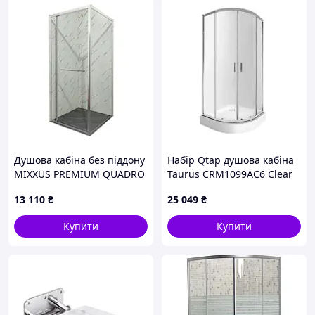
Душова кабіна без піддону
Набір Qtap душова кабіна
MIXXUS PREMIUM QUADRO
Taurus CRM1099AC6 Clear
SC01-90x90x195-TR
2020x900x900 мм + піддон
13 110
₴
25 049
₴
CHROME прозоре скло 6мм
Robin 309912C 90x90x12 см
(MI8290)
із сифоном
Купити
Купити