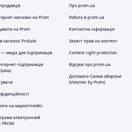
 продавців
Про prom.ua
тернет-магазин
на Prom
Робота в prom.ua
авати на Prom
Контактна інформація
 каталозі ProSale
Захист прав на контент
 — медіа для підприємців
Content right protection
інтернет-підприємців
Відгуки про prom.ua
Кращі
Допомога Силам оборони
тувача
(Volonter by Prom)
нфіденційності
оти на маркетплейсі
ограма електронний
с PROM