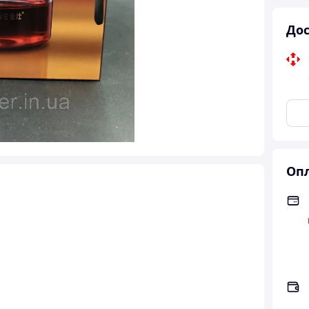
Дос
Опл