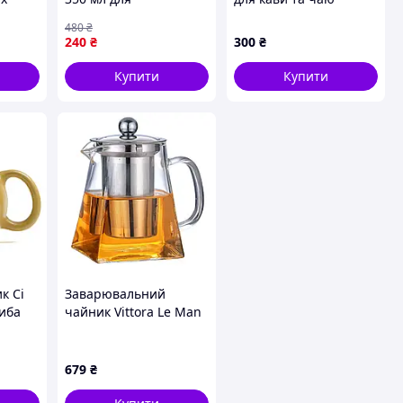
для
заварювання чаю та
Nerthus FIH 791 350 мл
480
₴
трав'яних настоїв
боросилікатне скло
240
₴
300
₴
ви
синій Новий
Купити
Купити
к Сі
Заварювальний
Риба
чайник Vittora Le Man
VT-5502-950 950 мл
висока якість
679
₴