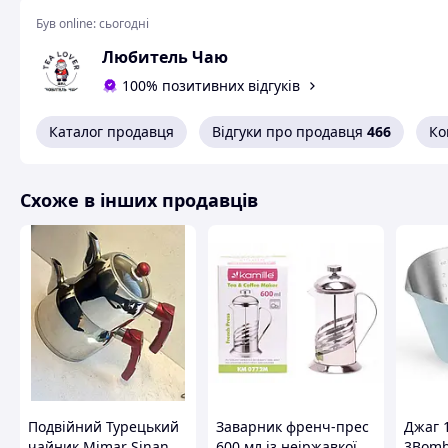
Був online:
сьогодні
Любитель Чаю
100% позитивних відгуків
Каталог продавця
Відгуки про продавця
466
Ко
Схоже в інших продавців
Подвійний Турецький
Заварник френч-прес
Джаг 
чайник Mimar Sinan
600 мл із неіржавкої
3Bomb