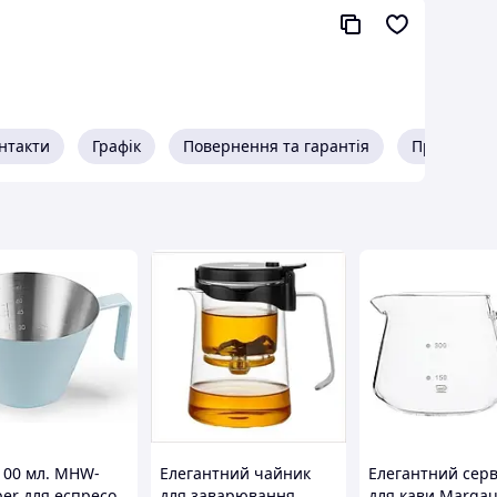
нтакти
Графік
Повернення та гарантія
Про прода
100 мл. MHW-
Елегантний чайник
Елегантний сер
er для еспресо
для заварювання
для кави Marga