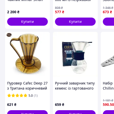
сталі та скла для чаю
Blue
808
₴
1 346
₴
та кави Kamille FK-
2 200
₴
577
₴
673
₴
10512
Купити
Купити
Пуровер Cafec Deep 27
Ручний заварник типу
Набір 
з Тритана коричневий
кемекс із гартованого
Chilli
колір для ідеального
скла 300 мл,
приго
5.0
(1)
заварювання кави
88193BM11
1 181
₴
621
₴
659
₴
590
.50