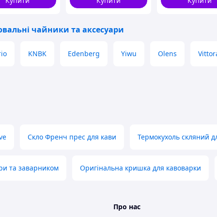
Купити
Купити
Купити
вальні чайники та аксесуари
io
KNBK
Edenberg
Yiwu
Olens
Vittor
ve
Скло Френч прес для кави
Термокухоль скляний 
ри та заварником
Оригінальна кришка для кавоварки
Про нас