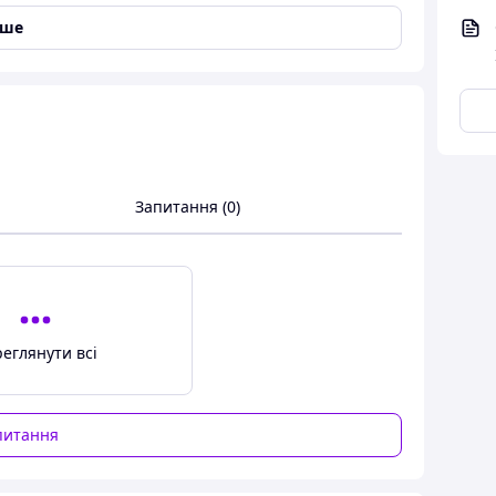
хівцями KAMJOVE, для зайнятих та ділових людей.
іше
пер прискорений і спрощений. Вам необхідно
одою і за хвилину чай готовий. Натискаєте на
 накопичувальну ємність, при цьому чайне листя
д чаеманів дані ТіПоди називають "Чайним
Запитання (0)
еглянути всі
питання