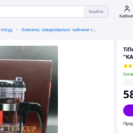
Знайти
Кабіне
 посуд
Кавники, заварювальні чайники та аксесуари
ТіП
"KA
Гото
5
Прод