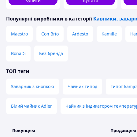
Купити
Купити
Популярні виробники
в категорії
Кавники, заварю
Maestro
Con Brio
Ardesto
Kamille
Har
BonaDi
Без бренда
ТОП теги
Заварник з кнопкою
Чайник типод
Типот kamjo
Білий чайник Adler
Чайник з індикатором температу
Покупцям
Продавцям