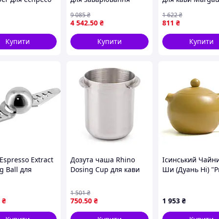
Bonston об'ємом 550
об'ємом 360 мл 
9 085
₴
1 622
₴
мл для ідеального чаю
повільного
4 542
.50
₴
811
₴
та затишних моментів
заварювання ка
Купити
Купити
Купити
Espresso Extract
Дозута чаша Rhino
Ісинський Чайни
ng Ball для
Dosing Cup для кави
Ши (Дуань Ні) "
тування кави TT
58 мм.
Фугу" 190 мл
1 501
₴
₴
750
.50
₴
1 953
₴