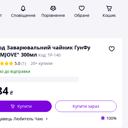
т
Сповіщення
Порівняння
Обране
Кошик
од Заварювальний чайник ГунФу
MJOVE" 300мл
Код: TP-140
5.0
(1)
20+ купили
во до відправки
84
₴
Купити
Купити зараз
100%
авець Любитель Чаю