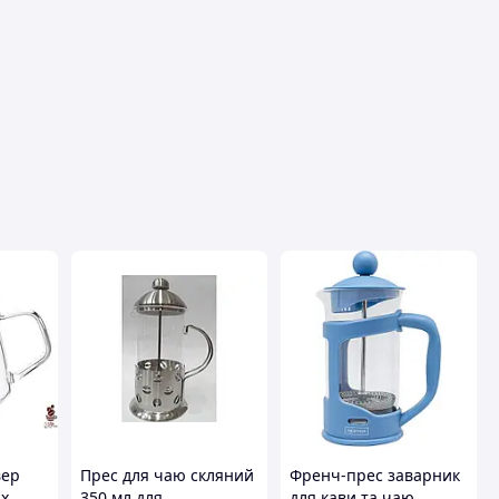
вця
вер
Прес для чаю скляний
Френч-прес заварник
ux
350 мл для
для кави та чаю