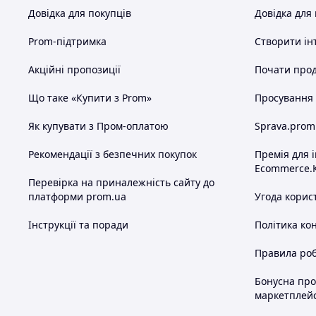
Довідка для покупців
Довідка для
Prom-підтримка
Створити ін
Акційні пропозиції
Почати прод
Що таке «Купити з Prom»
Просування в
Як купувати з Пром-оплатою
Sprava.prom
Рекомендації з безпечних покупок
Премія для 
Ecommerce.
Перевірка на приналежність сайту до
платформи prom.ua
Угода корис
Інструкції та поради
Політика ко
Правила роб
Бонусна пр
маркетплей