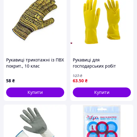
Рукавиці трикотажні із ПВХ
Рукавиці для
покрит., 10 клас
господарських робіт
УНІВЕРСАЛ розмір 10,
латексні з довгими
127
₴
чорно-жовті, жовта крапка
манжетами для захисту
58
₴
63
.50
₴
DOLONI
рук і зап’ясть
Купити
Купити