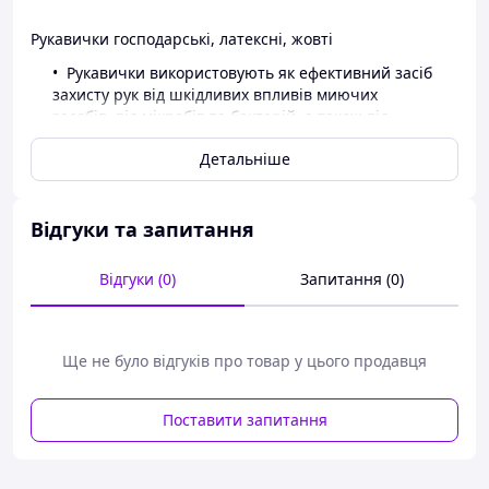
Рукавички господарські, латексні, жовті
Рукавички використовують як ефективний засіб
захисту рук від шкідливих впливів миючих
засобів, від мікробів та бактерій, а також від
загального забруднення.
Детальніше
Хлорована поверхня забезпечує додаткову
стійкість до слабких розчинів кислоти та лугів, які
входять до складу побутової хімії.
Рельєфна поверхня долонної частини
Відгуки та запитання
забезпечує надійне захоплення.
Відгуки (0)
Запитання (0)
Перевага рукавиць:
Висока міцність і еластичність.
Стійкість до пошкоджень.
Щільність руки.
Ще не було відгуків про товар у цього продавця
Поставити запитання