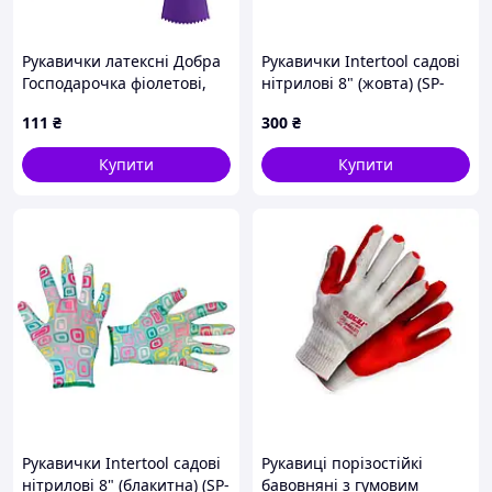
Рукавички латексні Добра
Рукавички Intertool садові
Господарочка фіолетові,
нітрилові 8" (жовта) (SP-
розмір M (GOSP-523714)
0165) (12 шт.)
111
₴
300
₴
Купити
Купити
Рукавички Intertool садові
Рукавиці порізостійкі
нітрилові 8" (блакитна) (SP-
бавовняні з гумовим