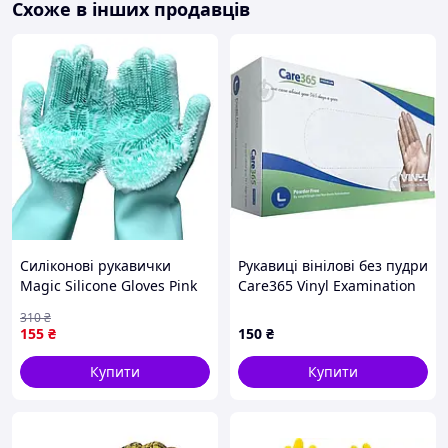
Схоже в інших продавців
Силіконові рукавички
Рукавиці вінілові без пудри
Magic Silicone Gloves Pink
Care365 Vinyl Examination
для прибирання чистки
розмір L (100 шт.)
310
₴
миття посуду для будинку.
155
₴
150
₴
Колір: бірюзовий AT-91
Купити
Купити