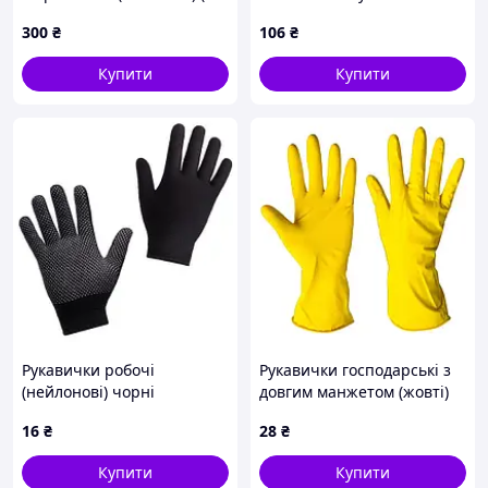
0164) (12 шт.)
покрит. долоні, розмір 10,
300
₴
106
₴
червоні SIGMA
Купити
Купити
Рукавички робочі
Рукавички господарські з
(нейлонові) чорні
довгим манжетом (жовті)
16
₴
28
₴
Купити
Купити