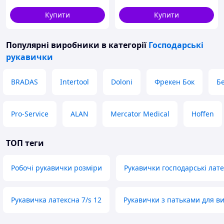
копання та посадки
Купити
Купити
Популярні виробники
в категорії
Господарські
рукавички
BRADAS
Intertool
Doloni
Фрекен Бок
Б
Pro-Service
ALAN
Mercator Medical
Hoffen
ТОП теги
Робочі рукавички розміри
Рукавички господарські лате
Рукавичка латексна 7/s 12
Рукавички з патьками для ви