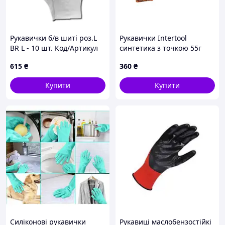
Рукавички б/в шиті роз.L
Рукавички Intertool
BR L - 10 шт. Код/Артикул
синтетика з точкою 55г
BR L
чорні 10" (SP-0104) (12 шт.)
615
₴
360
₴
Купити
Купити
Силіконові рукавички
Рукавиці маслобензостійкі