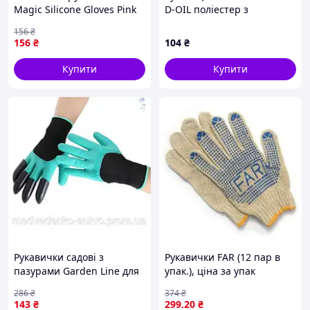
Magic Silicone Gloves Pink
D-OIL поліестер з
для прибирання чистки
нітриловим покриттям
156
₴
миття посуду для будинку.
долоні, розмір 10, червоні
156
₴
104
₴
Колір: бірюзовий LF-32
DOLONI
Купити
Купити
Рукавички садові з
Рукавички FAR (12 пар в
пазурами Garden Line для
упак.), ціна за упак
роботи в саду зручні
286
₴
374
₴
захисні рукавички для
143
₴
299
.20
₴