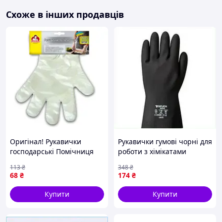
Схоже в інших продавців
Оригінал! Рукавички
Рукавички гумові чорні для
господарські Помічниця
роботи з хімікатами
Поліетиленові 100 шт.
кислотостійкі захисні
113
₴
348
₴
(4820012340644) - Вища
розмір 9 L
68
₴
174
₴
Якість!
Купити
Купити