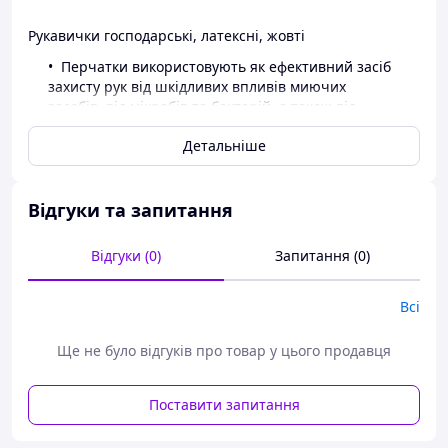
Рукавички господарські, латексні, жовті
Перчатки використовують як ефективний засіб
захисту рук від шкідливих впливів миючих
засобів, від мікробів та бактерій, а також від
загального забруднення.
Детальніше
Хлорована поверхня забезпечує додаткову
стійкість до слабких розчинів кислоти та лугів, які
входять до складу побутової хімії.
Рельєфна поверхня долонної частини
Відгуки та запитання
забезпечує надійне захоплення.
Відгуки (0)
Запитання (0)
Перевага рукавиць:
Висока міцність і еластичність.
Стійкість до пошкоджень.
Всі
Щільність руки.
Ще не було відгуків про товар у цього продавця
Поставити запитання