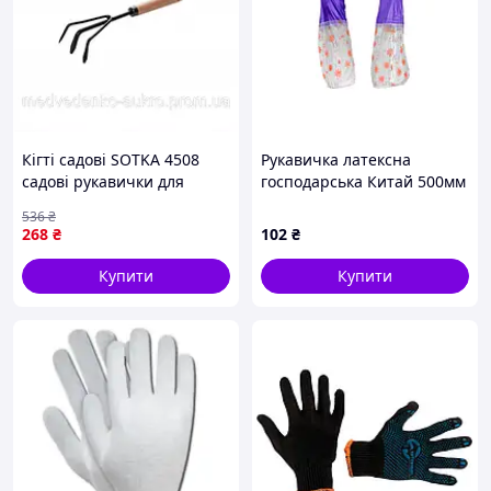
Кігті садові SOTKA 4508
Рукавичка латексна
садові рукавички для
господарська Китай 500мм
роботи в саду та городі
дельфін з нарукавниками
536
₴
зручні та міцні
(Д-ПL4)
268
₴
102
₴
Купити
Купити