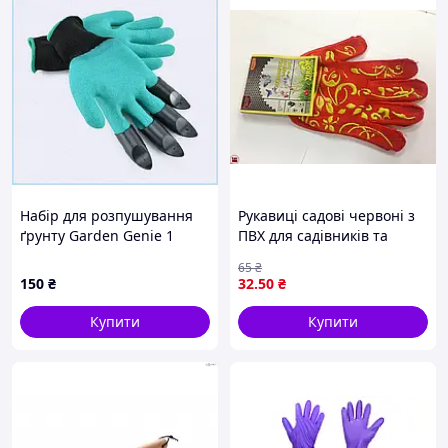
Набір для розпушування
Рукавиці садові червоні з
ґрунту Garden Genie 1
ПВХ для садівників та
пара в упаковці T7BT27092
городників захисні і
65
₴
комфортні для роботи в
150
₴
32
.50
₴
саду
Купити
Купити