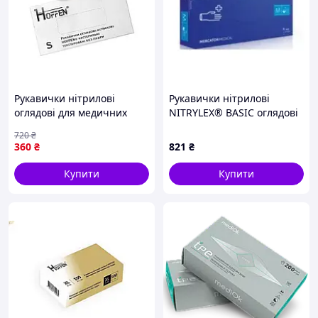
Рукавички нітрилові
Рукавички нітрилові
оглядові для медичних
NITRYLEX® BASIC оглядові
маніпуляцій без пудри
нестерильні неприпудрені
720
₴
еластичні захист від
розмір M 50 пар/пач blue
360
₴
821
₴
бактерій і вірусів
RD30105003 - 2 шт.
Купити
Купити