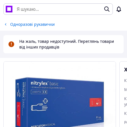
Одноразові рукавички
На жаль, товар недоступний. Переглянь товари
від інших продавців
К
М
К
у
К
Р