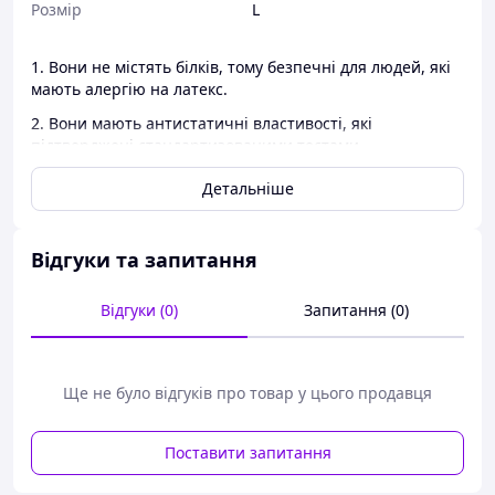
Розмір
L
1. Вони не містять білків, тому безпечні для людей, які
мають алергію на латекс.
2. Вони мають антистатичні властивості, які
підтверджені стандартизованими тестами.
Характеристики нітрілових рукавичок Nitrylex®:
Детальніше
Тип рукавичок
: оглядові, захисні, нестерильні
Відгуки та запитання
Колір
: фіолетовий/синій
Форма
: універсальна, підходить для правої і лівої руки
Відгуки (0)
Запитання (0)
Порошковоподібний засіб (пудра)
: Ні
Зовнішня поверхня
: текстура на кінчики пальців
AQL
: ≤1,5
Ще не було відгуків про товар у цього продавця
Класифікація CE
: Клас I - лікаря / категорія I - засоби
індивідуального захисту
Поставити запитання
Пакування
: 100 шт.