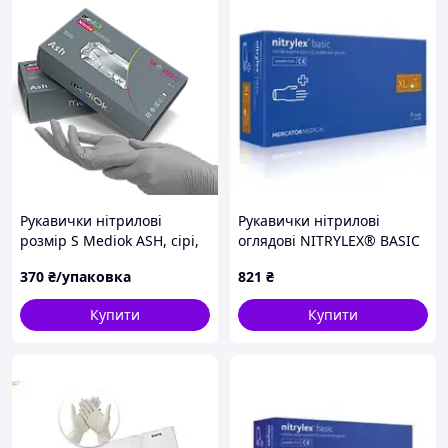
Рукавички нітрилові
Рукавички нітрилові
розмір S Mediok ASH, сірі,
оглядові NITRYLEX® BASIC
неопудрені
нестерильні неприпудрені
370
₴/упаковка
821
₴
розмір XL 50 пар/пач blue
RD30105005 - 2 шт.
Купити
Купити