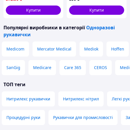
Блакитні
Купити
Купити
Популярні виробники
в категорії
Одноразові
рукавички
Medicom
Mercator Medical
Mediok
Hoffen
SanGig
Medicare
Care 365
CEROS
Medi
ТОП теги
Нитрилекс рукавички
Нитрилекс нітрил
Легкі ру
Процедурні руки
Рукавички для промисловості
За