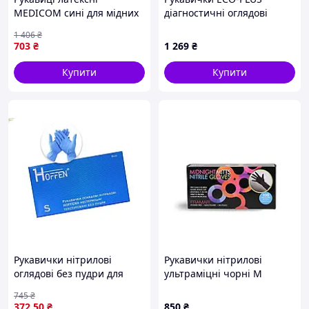
MEDICOM сині для мідних
діагностичні оглядові
процедур і захисту рук
нестерильні нітрилові
1 406
₴
підвищеного ризику 25
неопудрені 01198-M - 5 шт.
703
₴
1 269
₴
пар
Купити
Купити
Рукавички нітрилові
Рукавички нітрилові
оглядові без пудри для
ультраміцні чорні М
захисту рук від бактерій та
Midnight Mitts - 100 шт
745
₴
хімічних засобів 50пар S
372
.50
₴
850
₴