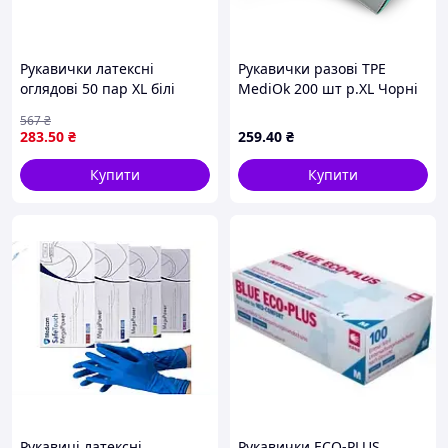
Рукавички латексні
Рукавички разові TРЕ
оглядові 50 пар XL білі
MediOk 200 шт р.XL Чорні
текстуровані без пудри для
(10/ящ)
567
₴
медичних процедур і
283
.50
₴
259
.40
₴
догляду
Купити
Купити
Рукавиці латексні
Рукавички ECO-PLUS