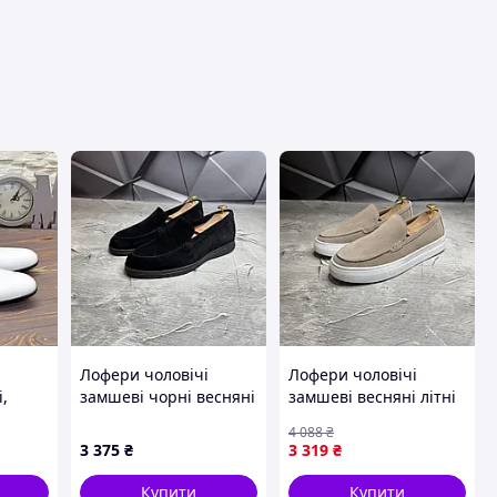
вця
Лофери чоловічі
Лофери чоловічі
,
замшеві чорні весняні
замшеві весняні літні
міри
/літні BR-2510/10 black
бежеві замшеві туфлі
4 088
₴
ч/з | Стильні чорні
Sellia
3 375
₴
3 319
₴
чоловічі замшеві туфлі
лофери
Купити
Купити