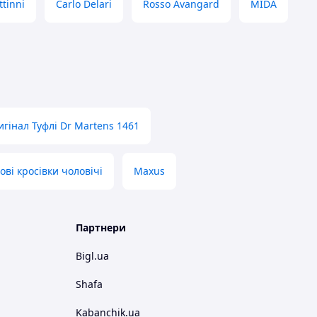
ttinni
Carlo Delari
Rosso Avangard
MIDA
гінал Туфлі Dr Martens 1461
ові кросівки чоловічі
Maxus
Партнери
Bigl.ua
Shafa
Kabanchik.ua