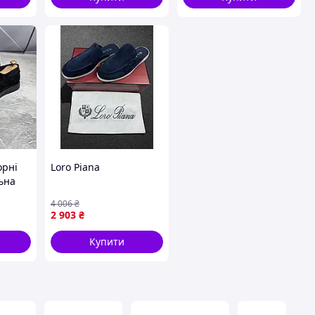
орні
Loro Piana
ьна
амшеві
4 006
₴
56/1
2 903
₴
Купити