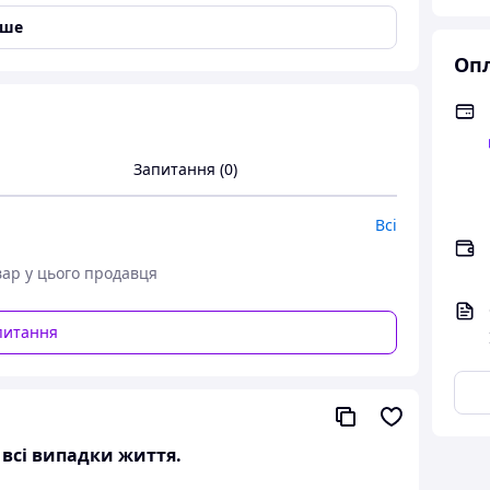
іше
Опл
Запитання (0)
Всі
вар у цього продавця
питання
а всі випадки життя.