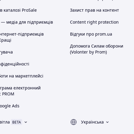
 каталозі ProSale
Захист прав на контент
ика - 100% передоплата. Ви оплачуєте
 — медіа для підприємців
Content right protection
у, я висилаю Вам посилку. При
ника.
інтернет-підприємців
Відгуки про prom.ua
шти. Післяплата з передоплатою 100
Кращі
у Приватбанку, я відсилаю Вам пару.
Допомога Силам оборони
ника за доставку до Вас + за вартість
тувача
(Volonter by Prom)
ротну пересилку грошей. Якщо посилка
від неї, а раніше сплачені 100
нфіденційності
а з доставки посилки в обидва кінці.
ивень за рахунок оплати за зворотну
оти на маркетплейсі
но мати картку від Приватбанку
ограма електронний
льніше ==>.
с PROM
ідно мати карту від Приватбанку
oogle Ads
тових покупців, оплата на
вітла
Українська
BETA