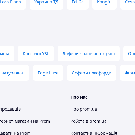
Loro Piana
Украина ТД
Ed-Ge
Kangfu
Coso
ручна.
ння ===
, для цього зателефонуйте або
нформацію.
кілька годин. Ви задали питання, але
замша
Кросівки YSL
Лофери чоловічі шкіряні
Ори
? Перевірте у своєму поштовому
и натуральні
Edge Luxe
Лофери і оксфорди
Фірм
у.
Про нас
 продавців
Про prom.ua
 номер мобільного телефону.
тернет-магазин
на Prom
Робота в prom.ua
ати індекс
Вашого населеного пункту.
а. ===
авати на Prom
Контактна інформація