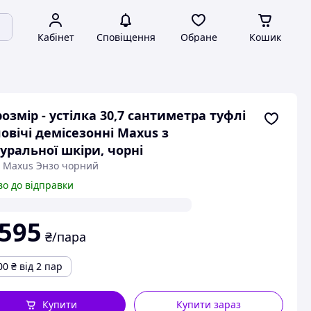
Кабінет
Сповіщення
Обране
Кошик
розмір - устілка 30,7 сантиметра туфлі
овічі демісезонні Maxus з
уральної шкіри, чорні
: Maxus Энзо чорний
во до відправки
 595
₴/пара
00
₴
від 2 пар
Купити
Купити зараз