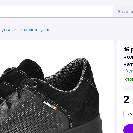
Знайти
зуття
Чоловічі туфлі
46 
чол
нат
Код
Гото
2
25