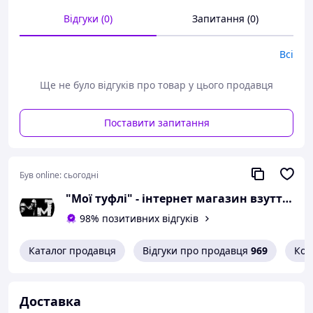
необхідний розмір вказуйте в
Відгуки (0)
Запитання (0)
коментарях.
Вам сподобалася модель
Всі
і Ви вирішили купити?
Ще не було відгуків про товар у цього продавця
Зателефонуйте 067-9272731 / 050-
9336271 і уточніть наявність
Поставити запитання
необхідного Вам розміру.
Або задайте запитання на
simashkevichr@ukr.net
Був online:
сьогодні
Всі товари магазину -->
"Мої туфлі" - інтернет магазин взуття на всі випадки життя.
Необхідний розмір
98% позитивних відгуків
визначається за довжиною
Каталог продавця
устілки
Відгуки про продавця
969
Кон
Розміри в наявності і розмірну
сітку дивіться в описі
Доставка