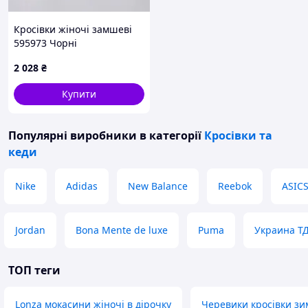
В наявності великий асортимент
Кросівки жіночі замшеві
чоловічого взуття. Літо, весна, осінь,
595973 Чорні
зима, починаючи від шльопанців і
закінчуючи зимовими чоботами.
2 028
₴
Пишіть, телефонуйте, відповім на всі
питання.
Купити
Популярні виробники
в категорії
Кросівки та
кеди
Nike
Adidas
New Balance
Reebok
ASIC
Jordan
Bona Mente de luxe
Puma
Украина Т
ТОП теги
Lonza мокасини жіночі в дірочку
Черевики кросівки зим