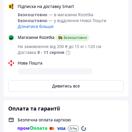
Підписка на доставку Smart
Безкоштовно
Якісне взуття від
— в магазини Rozetka
Безкоштовно
— у відділення Нової Пошти
українського
Дізнатися більше
виробника
Магазини Rozetka
Безкоштовно
На замовлення від 200 ₴ до 15 кг і 120 см
Шкіряні
Доставка
9 - 11 серпня
демісезонні кросівк
и з серії "Maxus".
Нова Пошта
Кросівки на шнурівці, яка дозволяє
ідеально зафіксувати підйом Вашої ноги.
Дивитись все
Цілісна, стійка до стирання, не вимагає
"профілактики" підошва.
Глибока посадка ноги, спеціально
Оплата та гарантії
розрахована для осінньої або весняної
негоди. У такому взутті буде зручно і
комфортно.
Безпечна оплата карткою
Якісна, м'яка, натуральна шкіра і зручна