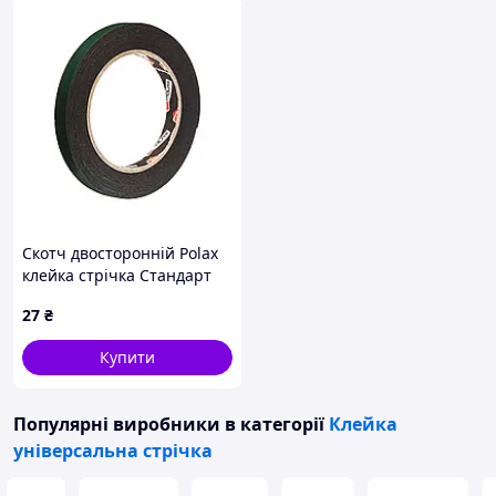
Скотч двосторонній Polax
клейка стрічка Стандарт
на спіненій основі 12 мм х
27
₴
5 м (101-031)
Купити
Популярні виробники
в категорії
Клейка
універсальна стрічка