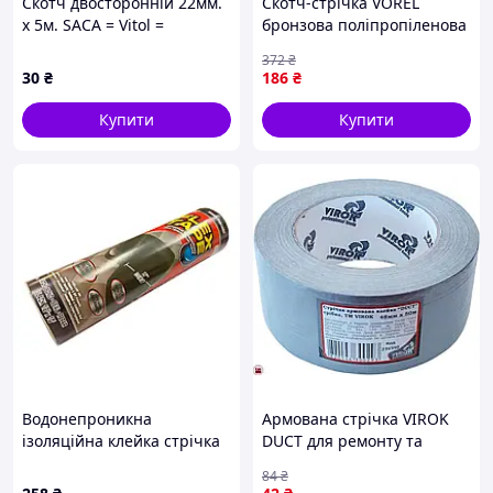
Скотч двосторонній 22мм.
Скотч-стрічка VOREL
х 5м. SACA = Vitol =
бронзова поліпропіленова
для упаковки і ремонту 48
372
₴
мм 50 м 3 рул.
30
₴
186
₴
Купити
Купити
Водонепроникна
Армована стрічка VIROK
ізоляційна клейка стрічка
DUCT для ремонту та
FLEX TAPE 0.3х3.0м
будівництва, міцна
84
₴
(НФ-00005728)
водовідштовхувальна