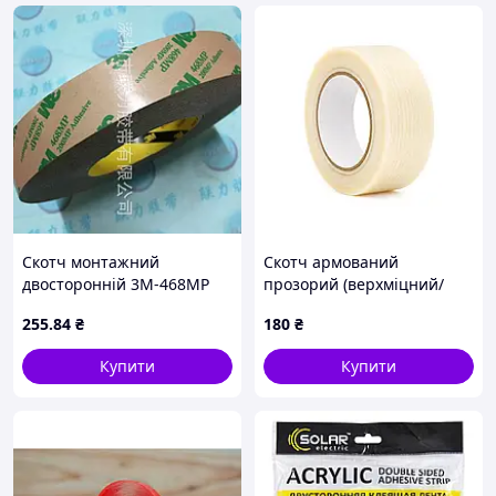
Скотч монтажний
Скотч армований
двосторонній 3M-468MP
прозорий (верхміцний/
0.13мм, рулон 6мм х 55м
смужка), ширина 48 мм,
255
.84
₴
180
₴
ПРОЗОРНИЙ
довжина 50 м
Купити
Купити