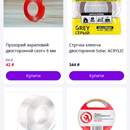
Прозорий акриловий
Стрічка клеюча
двосторонній скотч 6 мм
двостороння Solar, ACRYLIC
завширшки та 2 метри
(VHB), сіра, 30ммx5м wv.
84
₴
завдовжки для
42
₴
344
₴
універсального
використання
Купити
Купити