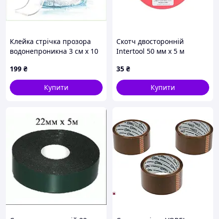
Клейка стрічка прозора
Скотч двосторонній
водонепроникна 3 см x 10
Intertool 50 мм х 5 м
м 7P0333X0P4
пропилен (KT-0951)
199
₴
35
₴
Купити
Купити