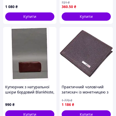
721
₴
использования из ткани
1 080
₴
360
.50
₴
Оксфорд
Купити
Купити
Купюрник з натуральної
Практичний чоловічий
шкіри бордовий BlankNote,
затискач із монетницею з
8A1KH32970
натуральної шкіри KARYA
1 770
₴
21404 Коричневий D9-2025
990
₴
1 186
₴
Купити
Купити