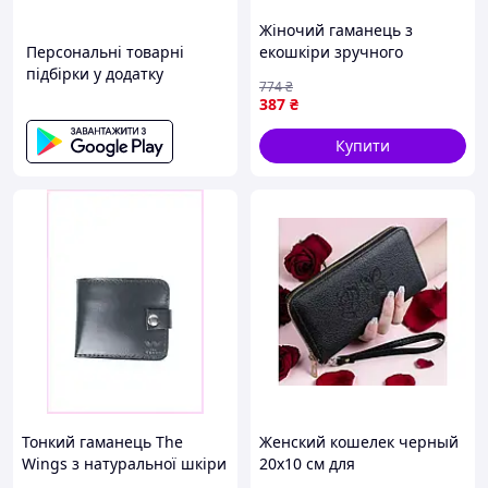
Жіночий гаманець з
Персональні товарні
екошкіри зручного
підбірки у додатку
кольору для зберігання
774
₴
карток і гомілкових з
387
₴
ортопедичними
властивостями
Купити
Тонкий гаманець The
Женский кошелек черный
Wings з натуральної шкіри
20х10 см для
81K3A236K3
повседневного