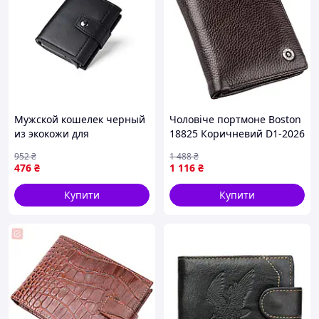
Мужской кошелек черный
Чоловіче портмоне Boston
из экокожи для
18825 Коричневий D1-2026
повседневного
952
₴
1 488
₴
использования с
476
₴
1 116
₴
ортопедическими
свойствами
Купити
Купити