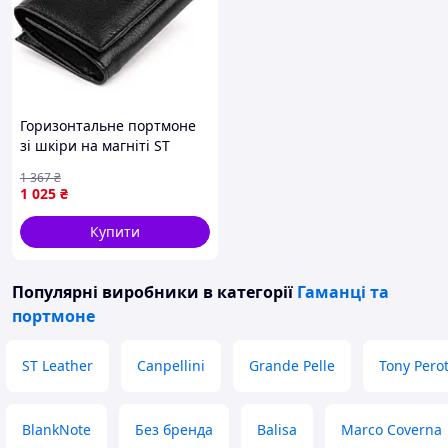
Горизонтальне портмоне
зі шкіри на магніті ST
Leather 19331 Чорне
1 367
₴
12х7,5х2,5
1 025
₴
Купити
Популярні виробники
в категорії
Гаманці та
портмоне
ST Leather
Canpellini
Grande Pelle
Tony Perot
BlankNote
Без бренда
Balisa
Marco Coverna