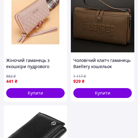
Жіночий гаманець з
Чоловічий клатч гаманець
екошкіри пудрового
Baellery кошельок
кольору для повсякденного
чоловічий Seli
882
₴
1 117
₴
використання з
441
₴
929
₴
ортопедичними
властивостями
Купити
Купити