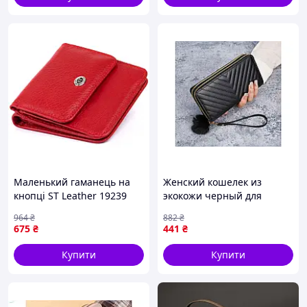
Маленький гаманець на
Женский кошелек из
кнопці ST Leather 19239
экокожи черный для
Червоний 9,5х9х1 см
повседневного
964
₴
882
₴
использования с
675
₴
441
₴
ортопедическими
свойствами
Купити
Купити