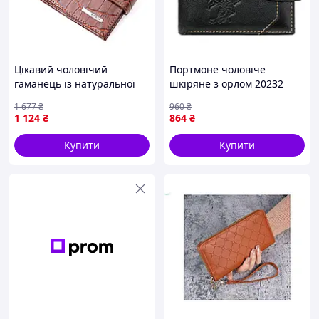
Цікавий чоловічий
Портмоне чоловіче
гаманець із натуральної
шкіряне з орлом 20232
шкіри з тисненням під
Vintage Чорне D1-2026
1 677
₴
960
₴
крокодила KARYA 21202
1 124
₴
864
₴
Коричневий
Купити
Купити